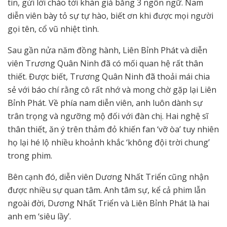
tin, gửi lời chào tới khán giả bằng 3 ngôn ngữ. Nam
diễn viên bày tỏ sự tự hào, biết ơn khi được mọi người
gọi tên, cổ vũ nhiệt tình.
Sau gần nửa năm đồng hành, Liên Bỉnh Phát và diễn
viên Trương Quân Ninh đã có mối quan hệ rất thân
thiết. Được biết, Trương Quân Ninh đã thoải mái chia
sẻ với báo chí rằng cô rất nhớ và mong chờ gặp lại Liên
Bỉnh Phát. Về phía nam diễn viên, anh luôn dành sự
trân trọng và ngưỡng mộ đối với đàn chị. Hai nghệ sĩ
thân thiết, ăn ý trên thảm đỏ khiến fan ‘vỡ òa’ tuy nhiên
họ lại hé lộ nhiều khoảnh khắc ‘không đội trời chung’
trong phim.
Bên cạnh đó, diễn viên Dương Nhất Triển cũng nhận
được nhiều sự quan tâm. Anh tâm sự, kể cả phim lẫn
ngoài đời, Dương Nhất Triển và Liên Bỉnh Phát là hai
anh em ‘siêu lầy’.