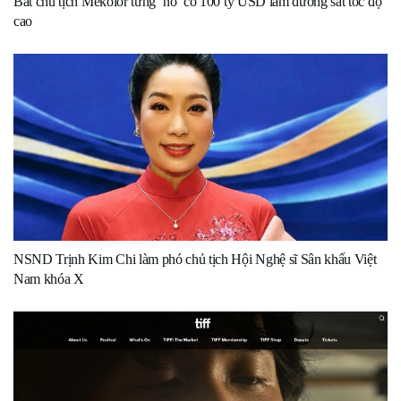
Bắt chủ tịch Mekolor từng ‘nổ’ có 100 tỷ USD làm đường sắt tốc độ
cao
NSND Trịnh Kim Chi làm phó chủ tịch Hội Nghệ sĩ Sân khấu Việt
Nam khóa X