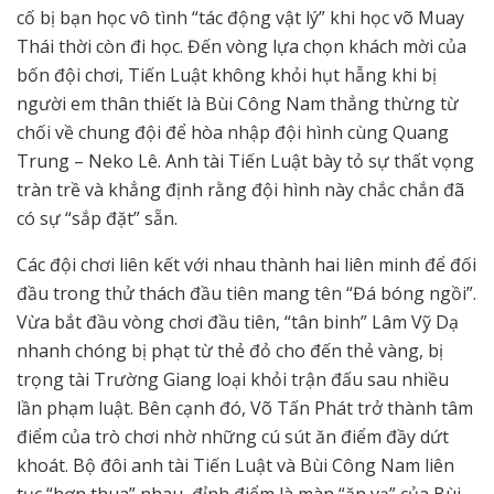
cố bị bạn học vô tình “tác động vật lý” khi học võ Muay
Thái thời còn đi học. Đến vòng lựa chọn khách mời của
bốn đội chơi, Tiến Luật không khỏi hụt hẫng khi bị
người em thân thiết là Bùi Công Nam thẳng thừng từ
chối về chung đội để hòa nhập đội hình cùng Quang
Trung – Neko Lê. Anh tài Tiến Luật bày tỏ sự thất vọng
tràn trề và khẳng định rằng đội hình này chắc chắn đã
có sự “sắp đặt” sẵn.
Các đội chơi liên kết với nhau thành hai liên minh để đối
đầu trong thử thách đầu tiên mang tên “Đá bóng ngồi”.
Vừa bắt đầu vòng chơi đầu tiên, “tân binh” Lâm Vỹ Dạ
nhanh chóng bị phạt từ thẻ đỏ cho đến thẻ vàng, bị
trọng tài Trường Giang loại khỏi trận đấu sau nhiều
lần phạm luật. Bên cạnh đó, Võ Tấn Phát trở thành tâm
điểm của trò chơi nhờ những cú sút ăn điểm đầy dứt
khoát. Bộ đôi anh tài Tiến Luật và Bùi Công Nam liên