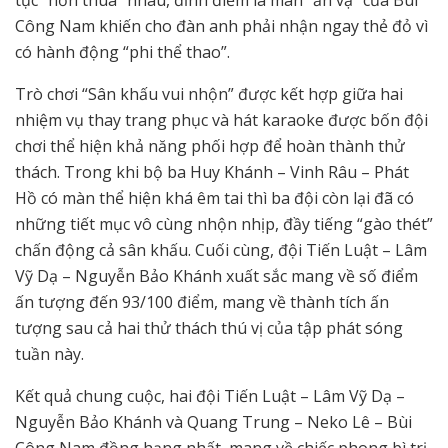
tục “hơn thua” nhau, đỉnh điểm là màn “ăn vạ” của Bùi
Công Nam khiến cho đàn anh phải nhận ngay thẻ đỏ vì
có hành động “phi thể thao”.
Trò chơi “Sân khấu vui nhộn” được kết hợp giữa hai
nhiệm vụ thay trang phục và hát karaoke được bốn đội
chơi thể hiện khả năng phối hợp để hoàn thành thử
thách. Trong khi bộ ba Huy Khánh – Vinh Râu – Phát
Hồ có màn thể hiện khá êm tai thì ba đội còn lại đã có
những tiết mục vô cùng nhộn nhịp, đầy tiếng “gào thét”
chấn động cả sân khấu. Cuối cùng, đội Tiến Luật – Lâm
Vỹ Dạ – Nguyễn Bảo Khánh xuất sắc mang về số điểm
ấn tượng đến 93/100 điểm, mang về thành tích ấn
tượng sau cả hai thử thách thú vị của tập phát sóng
tuần này.
Kết quả chung cuộc, hai đội Tiến Luật – Lâm Vỹ Dạ –
Nguyễn Bảo Khánh và Quang Trung – Neko Lê – Bùi