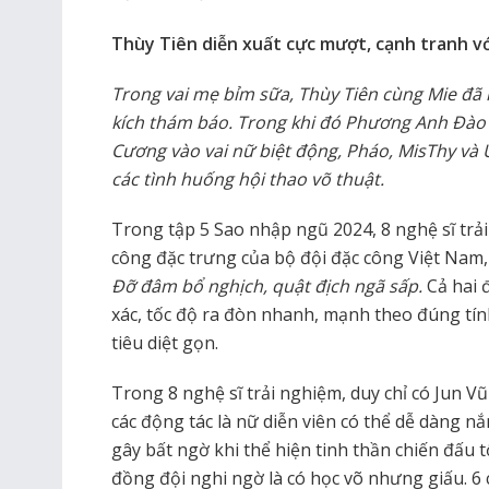
Thùy Tiên diễn xuất cực mượt, cạnh tranh v
Trong vai mẹ bỉm sữa, Thùy Tiên cùng Mie đã k
kích thám báo. Trong khi đó Phương Anh Đào đó
Cương vào vai nữ biệt động, Pháo, MisThy và 
các tình huống hội thao võ thuật.
Trong tập 5 Sao nhập ngũ 2024, 8 nghệ sĩ trả
công đặc trưng của bộ đội đặc công Việt Na
Đỡ đâm bổ nghịch, quật địch ngã sấp.
Cả hai 
xác, tốc độ ra đòn nhanh, mạnh theo đúng tín
tiêu diệt gọn.
Trong 8 nghệ sĩ trải nghiệm, duy chỉ có Jun Vũ
các động tác là nữ diễn viên có thể dễ dàng n
gây bất ngờ khi thể hiện tinh thần chiến đấu 
đồng đội nghi ngờ là có học võ nhưng giấu. 6 c