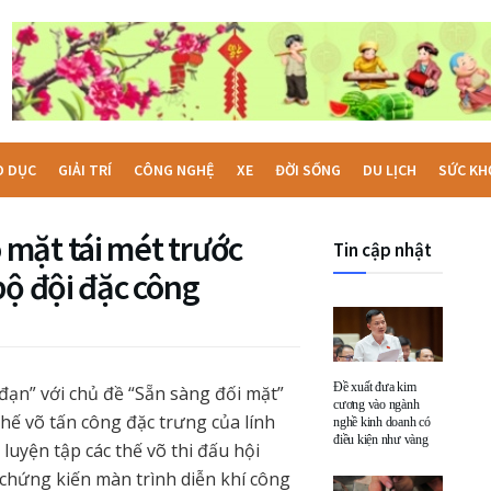
O DỤC
GIẢI TRÍ
CÔNG NGHỆ
XE
ĐỜI SỐNG
DU LỊCH
SỨC KH
mặt tái mét trước
Tin cập nhật
bộ đội đặc công
Đề xuất đưa kim
đạn” với chủ đề “Sẵn sàng đối mặt”
cương vào ngành
thế võ tấn công đặc trưng của lính
nghề kinh doanh có
điều kiện như vàng
luyện tập các thế võ thi đấu hội
t chứng kiến màn trình diễn khí công