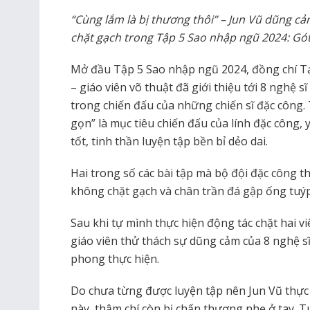
“Cùng lắm là bị thương thôi” – Jun Vũ dũng c
chặt gạch trong Tập 5 Sao nhập ngũ 2024: Gót
Mở đầu Tập 5 Sao nhập ngũ 2024, đồng chí T
– giáo viên võ thuật đã giới thiệu tới 8 nghệ 
trong chiến đấu của những chiến sĩ đặc công. 
gọn” là mục tiêu chiến đấu của lính đặc công, y
tốt, tinh thần luyện tập bền bỉ dẻo dai.
Hai trong số các bài tập mà bộ đội đặc công t
không chặt gạch và chân trần đá gập ống tuýp
Sau khi tự mình thực hiện động tác chặt hai v
giáo viên thử thách sự dũng cảm của 8 nghệ sĩ
phong thực hiện.
Do chưa từng được luyện tập nên Jun Vũ thực
này, thậm chí còn bị chấn thương nhẹ ở tay. T