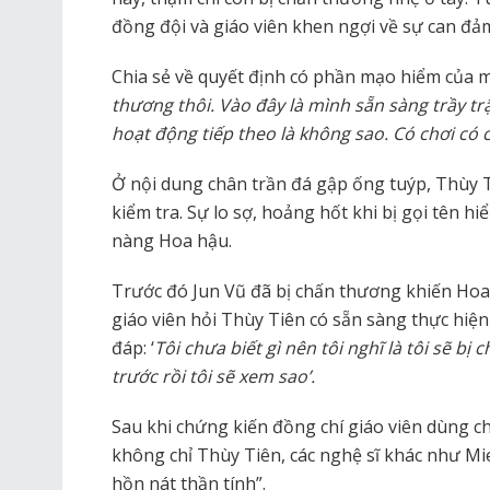
đồng đội và giáo viên khen ngợi về sự can đ
Chia sẻ về quyết định có phần mạo hiểm của m
thương thôi. Vào đây là mình sẵn sàng trầy trậ
hoạt động tiếp theo là không sao. Có chơi có c
Ở nội dung chân trần đá gập ống tuýp, Thùy T
kiểm tra. Sự lo sợ, hoảng hốt khi bị gọi tên h
nàng Hoa hậu.
Trước đó Jun Vũ đã bị chấn thương khiến Hoa 
giáo viên hỏi Thùy Tiên có sẵn sàng thực hiệ
đáp: ‘
Tôi chưa biết gì nên tôi nghĩ là tôi sẽ bị
trước rồi tôi sẽ xem sao’.
Sau khi chứng kiến đồng chí giáo viên dùng 
không chỉ Thùy Tiên, các nghệ sĩ khác như M
hồn nát thần tính”.