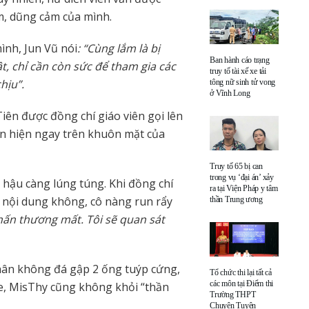
ảm, dũng cảm của mình.
ình, Jun Vũ nói
: “Cùng lắm là bị
Ban hành cáo trạng
t, chỉ cần còn sức để tham gia các
truy tố tài xế xe tải
hịu”.
tông nữ sinh tử vong
ở Vĩnh Long
iên được đồng chí giáo viên gọi lên
iển hiện ngay trên khuôn mặt của
Truy tố 65 bị can
trong vụ ‘đại án’ xảy
hậu càng lúng túng. Khi đồng chí
ra tại Viện Pháp y tâm
n nội dung không, cô nàng run rẩy
thần Trung ương
 chấn thương mất. Tôi sẽ quan sát
chân không đá gập 2 ống tuýp cứng,
Tổ chức thi lại tất cả
các môn tại Điểm thi
ie, MisThy cũng không khỏi “thần
Trường THPT
Chuyên Tuyên