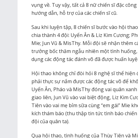
vụng về. Tuy vậy, tất cả 8 nữ chiến sĩ đặc côn
hướng dẫn, hỗ trợ của các chiến sĩ cũ.
Sau khi luyện tập, 8 chiến sĩ bước vào hội thao
chia thành 4 đội: Uyển Ân & Liz Kim Cương; 
Mie; Jun Vũ & MisThy. Mỗi đội sẽ nhận thêm các
trưởng bốc thăm ngẫu nhiên một tình huống, 
dụng các động tác đánh võ đã được huấn luyệ
Hội thao không chỉ đòi hỏi 8 nghệ sĩ thể hiệ
phải thực sự nắm được các động tác võ để khố
Uyển Ân, Pháo và MisThy đóng vai quân xanh 
giao liên, Jun Vũ vào vai biệt động, Liz Kim 
Tiên vào vai mẹ bỉm sữa cùng “em gái” Mie khố
kích thám báo (thu thập tin tức tình báo chiến 
đội của quân ta).
Qua hội thao, tình huống của Thùy Tiên và Mi