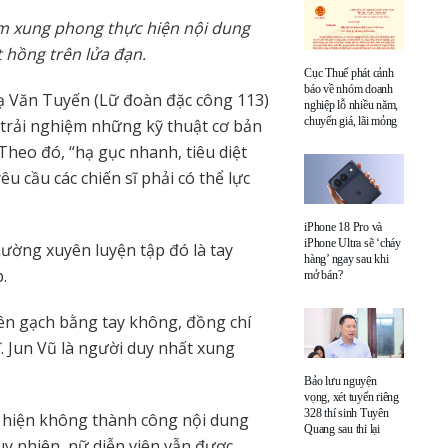
ảm xung phong thực hiện nội dung
 hồng trên lửa đạn.
Cục Thuế phát cảnh
báo về nhóm doanh
ạ Văn Tuyến (Lữ đoàn đặc công 113)
nghiệp lỗ nhiều năm,
chuyển giá, lãi mỏng
sĩ trải nghiệm những kỹ thuật cơ bản
Theo đó, “hạ gục nhanh, tiêu diệt
êu cầu các chiến sĩ phải có thể lực
iPhone 18 Pro và
iPhone Ultra sẽ ‘cháy
hường xuyên luyện tập đó là tay
hàng’ ngay sau khi
.
mở bán?
iên gạch bằng tay không, đồng chí
. Jun Vũ là người duy nhất xung
Bảo lưu nguyện
vọng, xét tuyển riêng
328 thí sinh Tuyên
 hiện không thành công nội dung
Quang sau thi lại
uy nhiên, nữ diễn viên vẫn được