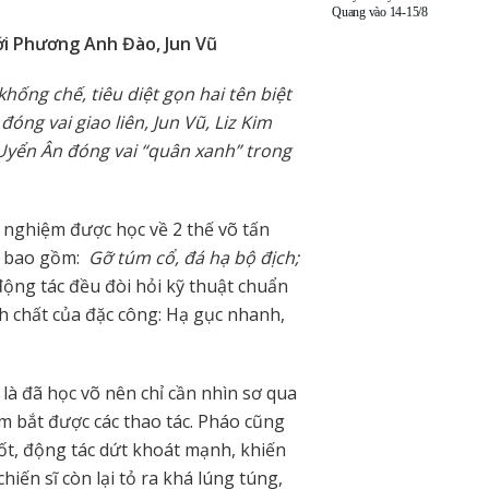
Quang vào 14-15/8
ới Phương Anh Đào, Jun Vũ
hống chế, tiêu diệt gọn hai tên biệt
ng vai giao liên, Jun Vũ, Liz Kim
Uyển Ân đóng vai “quân xanh” trong
i nghiệm được học về 2 thế võ tấn
m, bao gồm:
Gỡ túm cổ, đá hạ bộ địch;
động tác đều đòi hỏi kỹ thuật chuẩn
h chất của đặc công: Hạ gục nhanh,
 là đã học võ nên chỉ cần nhìn sơ qua
ắm bắt được các thao tác. Pháo cũng
tốt, động tác dứt khoát mạnh, khiến
hiến sĩ còn lại tỏ ra khá lúng túng,