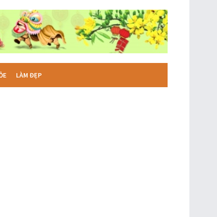
ỎE
LÀM ĐẸP