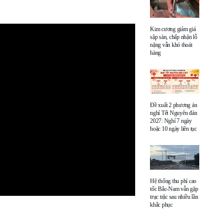
Kim cương giảm giá
sập sàn, chấp nhận lỗ
nặng vẫn khó thoát
hàng
Đề xuất 2 phương án
nghỉ Tết Nguyên đán
2027: Nghỉ 7 ngày
hoặc 10 ngày liên tục
Hệ thống thu phí cao
tốc Bắc-Nam vẫn gặp
trục trặc sau nhiều lần
khắc phục