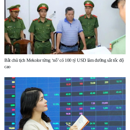
Bắt chủ tịch Mekolor từng ‘nổ’ có 100 tỷ USD làm đường sắt tốc độ
cao