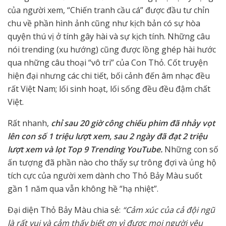
của người xem, “Chiến tranh cầu cá” được đầu tư chỉn
chu về phần hình ảnh cũng như kịch bản có sự hòa
quyện thú vị ở tính gây hài và sự kịch tính. Những câu
nói trending (xu hướng) cũng được lồng ghép hài hước
qua những câu thoại “vô tri” của Con Thỏ. Cốt truyện
hiện đại nhưng các chi tiết, bối cảnh đến âm nhạc đều
rất Việt Nam; lối sinh hoạt, lối sống đều đều đậm chất
Việt.
Rất nhanh,
chỉ sau 20 giờ công chiếu phim đã nhảy vọt
lên con số 1 triệu lượt xem, sau 2 ngày đã đạt 2 triệu
lượt xem và lọt Top 9 Trending YouTube.
Những con số
ấn tượng đã phần nào cho thấy sự trông đợi và ủng hộ
tích cực của người xem dành cho Thỏ Bảy Màu suốt
gần 1 năm qua vẫn không hề “hạ nhiệt”.
Đại diện Thỏ Bảy Màu chia sẻ:
“Cảm xúc của cả đội ngũ
là rất vui và cảm thấy biết ơn vì được mọi người yêu