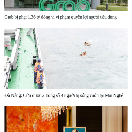
Grab bị phạt 1,36 tỷ đồng vì vi phạm quyền lợi người tiêu dùng
Đà Nẵng: Cứu được 2 trong số 4 người bị sóng cuốn tại Mũi Nghê