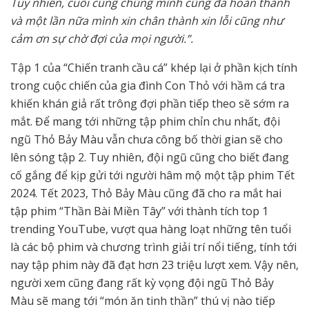
Tuy nhiên, cuối cùng chúng mình cũng đã hoàn thành
và một lần nữa mình xin chân thành xin lỗi cũng như
cảm ơn sự chờ đợi của mọi người.”.
Tập 1 của “Chiến tranh cầu cá” khép lại ở phần kịch tính
trong cuộc chiến của gia đình Con Thỏ với hầm cá tra
khiến khán giả rất trông đợi phần tiếp theo sẽ sớm ra
mắt. Để mang tới những tập phim chỉn chu nhất, đội
ngũ Thỏ Bảy Màu vẫn chưa công bố thời gian sẽ cho
lên sóng tập 2. Tuy nhiên, đội ngũ cũng cho biết đang
cố gắng để kịp gửi tới người hâm mộ một tập phim Tết
2024. Tết 2023, Thỏ Bảy Màu cũng đã cho ra mắt hai
tập phim “Thần Bài Miền Tây” với thành tích top 1
trending YouTube, vượt qua hàng loạt những tên tuổi
là các bộ phim và chương trình giải trí nổi tiếng, tính tới
nay tập phim này đã đạt hơn 23 triệu lượt xem. Vậy nên,
người xem cũng đang rất kỳ vọng đội ngũ Thỏ Bảy
Màu sẽ mang tới “món ăn tinh thần” thú vị nào tiếp