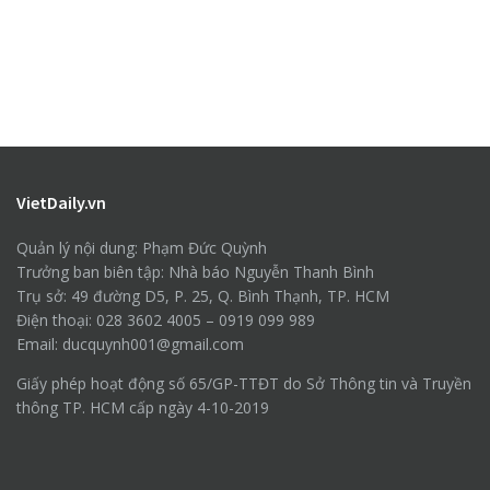
VietDaily.vn
Quản lý nội dung: Phạm Đức Quỳnh
Trưởng ban biên tập: Nhà báo Nguyễn Thanh Bình
Trụ sở: 49 đường D5, P. 25, Q. Bình Thạnh, TP. HCM
Điện thoại: 028 3602 4005 – 0919 099 989
Email: ducquynh001@gmail.com
Giấy phép hoạt động số 65/GP-TTĐT do Sở Thông tin và Truyền
thông TP. HCM cấp ngày 4-10-2019