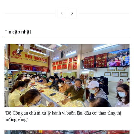
Tin cập nhật
‘Bộ Công an chủ trì xử lý hành vi buôn lậu, đầu cơ, thao túng thị
trường vàng’