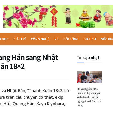
O DỤC
GIẢI TRÍ
CÔNG NGHỆ
XE
ĐỜI SỐNG
DU LỊCH
SỨC KH
ang Hán sang Nhật
Tin cập nhật
uân 18×2
Đề xuất giảm 30%
n và Nhật Bản, “Thanh Xuân 18×2: Lữ
thuế cho hộ, cá nhân
ựa trên câu chuyện có thật, ekip
kinh doanh, doanh
nghiệp thu dưới 10 tỷ
gồm Hứa Quang Hán, Kaya Kiyohara,
đồng