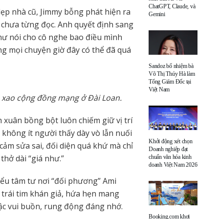
ChatGPT, Claude, và
ẹp nhà cũ, Jimmy bỗng phát hiện ra
Gemini
 chưa từng đọc. Anh quyết định sang
hư nói cho cô nghe bao điều mình
ng mọi chuyện giờ đây có thể đã quá
Sandoz bổ nhiệm bà
Võ Thị Thúy Hà làm
Tổng Giám Đốc tại
Việt Nam
n xao cộng đồng mạng ở Đài Loan.
h xuân bồng bột luôn chiếm giữ vị trí
 không ít người thấy dày vò lẫn nuối
Khởi động xét chọn
cảm sửa sai, đối diện quá khứ mà chỉ
Doanh nghiệp đạt
 thở dài “giá như.”
chuẩn văn hóa kinh
doanh Việt Nam 2026
iểu tâm tư nơi “đối phương” Ami
 trái tim khán giả, hứa hẹn mang
ậc vui buồn, rung động đáng nhớ.
Booking.com khơi