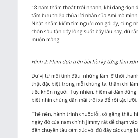
18 năm thấm thoát trôi nhanh, khi đang dọn d
tấm bưu thiếp chứa lời nhắn của Ami mà mình
Nhật nhằm kiếm tìm người con gái ấy, cũng n
chôn sâu tận đáy lòng suốt bấy lâu nay, dù rằ
muộn màng.
Hình 2: Phim dựa trên bài hồi ký từng làm xô
Dư vị từ mối tình đầu, những lầm lỡ thời than
thật đặc biệt trong mỗi chúng ta, thậm chí làm
tiếc khôn nguôi. Tuy nhiên, hiếm ai dám dũng 
biết nhìn chúng dần mãi trôi xa để rồi tặc lưỡi,
Thế nên, hành trình chuộc lỗi, cố gắng thấu h
ngày đó của nam chính Jimmy rất dễ chạm vào
đến chuyến tàu cảm xúc với đủ đầy các cung b