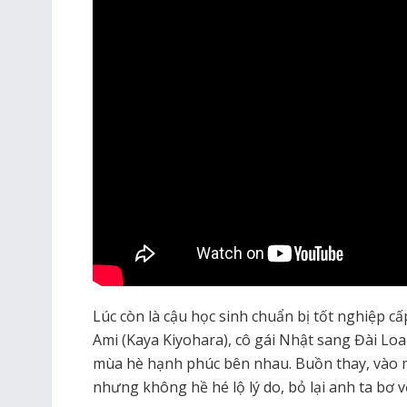
Lúc còn là cậu học sinh chuẩn bị tốt nghiệp cấ
Ami (Kaya Kiyohara), cô gái Nhật sang Đài Loa
mùa hè hạnh phúc bên nhau. Buồn thay, vào 
nhưng không hề hé lộ lý do, bỏ lại anh ta bơ 