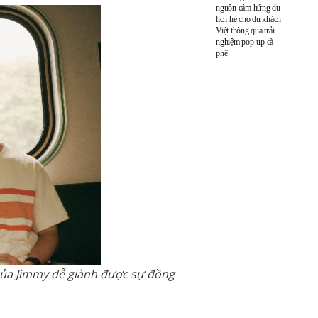
nguồn cảm hứng du
lịch hè cho du khách
Việt thông qua trải
nghiệm pop-up cà
phê
u của Jimmy dễ giành được sự đồng