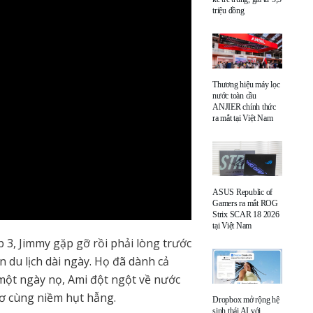
triệu đồng
Thương hiệu máy lọc
nước toàn cầu
ANJIER chính thức
ra mắt tại Việt Nam
ASUS Republic of
Gamers ra mắt ROG
Strix SCAR 18 2026
tại Việt Nam
p 3, Jimmy gặp gỡ rồi phải lòng trước
n du lịch dài ngày. Họ đã dành cả
một ngày nọ, Ami đột ngột về nước
vơ cùng niềm hụt hẫng.
Dropbox mở rộng hệ
sinh thái AI với