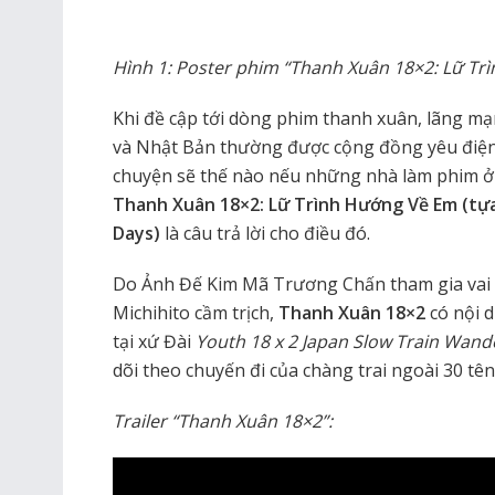
Hình 1: Poster phim “Thanh Xuân 18×2: Lữ Tr
Khi đề cập tới dòng phim thanh xuân, lãng mạ
và Nhật Bản thường được cộng đồng yêu điện
chuyện sẽ thế nào nếu những nhà làm phim ở 
Thanh Xuân 18×2: Lữ Trình Hướng Về Em (tự
Days)
là câu trả lời cho điều đó.
Do Ảnh Đế Kim Mã Trương Chấn tham gia vai tr
Michihito cầm trịch,
Thanh Xuân 18×2
có nội 
tại xứ Đài
Youth 18 x 2 Japan Slow Train Wand
dõi theo chuyến đi của chàng trai ngoài 30 t
Trailer “Thanh Xuân 18×2”: