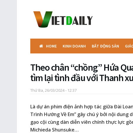
HOME
KINH DOANH
BẤT ĐỘNG SẢN
GIÁ
Theo chân “chồng” Hứa Qu
tìm lại tình đầu với Thanh x
Thứ Ba, 26/03/2024 - 12:37
Là dự án phim điện ảnh hợp tác giữa Đài Loa
Trình Hướng Về Em” gây chú ý bởi nội dung d
gạo cội cùng dàn diễn viên chính thực lực 
Michieda Shunsuke…