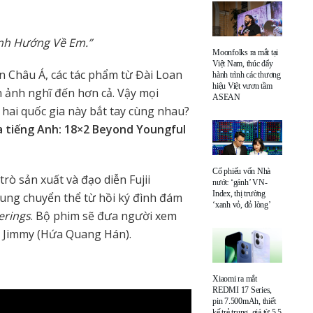
ình Hướng Về Em.”
Moonfolks ra mắt tại
Việt Nam, thúc đẩy
n Châu Á, các tác phẩm từ Đài Loan
hành trình các thương
hiệu Việt vươn tầm
 ảnh nghĩ đến hơn cả. Vậy mọi
ASEAN
hai quốc gia này bắt tay cùng nhau?
a tiếng Anh: 18×2 Beyond Youngful
Cổ phiếu vốn Nhà
ò sản xuất và đạo diễn Fujii
nước ‘gánh’ VN-
Index, thị trường
dung chuyển thể từ hồi ký đình đám
‘xanh vỏ, đỏ lòng’
erings
. Bộ phim sẽ đưa người xem
ên Jimmy (Hứa Quang Hán).
Xiaomi ra mắt
REDMI 17 Series,
pin 7.500mAh, thiết
kế trẻ trung, giá từ 5,5