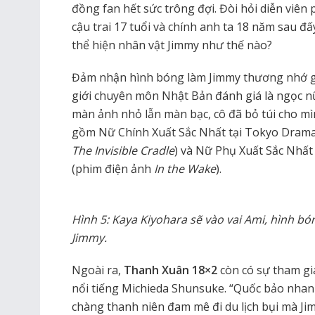
đồng fan hết sức trông đợi. Đòi hỏi diễn viên
cậu trai 17 tuổi và chính anh ta 18 năm sau đấy
thể hiện nhân vật Jimmy như thế nào?
Đảm nhận hình bóng làm Jimmy thương nhớ gầ
giới chuyên môn Nhật Bản đánh giá là ngọc nữ
màn ảnh nhỏ lẫn màn bạc, cô đã bỏ túi cho mìn
gồm Nữ Chính Xuất Sắc Nhất tại Tokyo Drama 
The Invisible Cradle
) và Nữ Phụ Xuất Sắc Nhất
(phim điện ảnh
In the Wake
).
Hình 5: Kaya Kiyohara sẽ vào vai Ami, hình bón
Jimmy.
Ngoài ra,
Thanh Xuân 18×2
còn có sự tham gia 
nổi tiếng Michieda Shunsuke. “Quốc bảo nhan s
chàng thanh niên đam mê đi du lịch bụi mà Ji