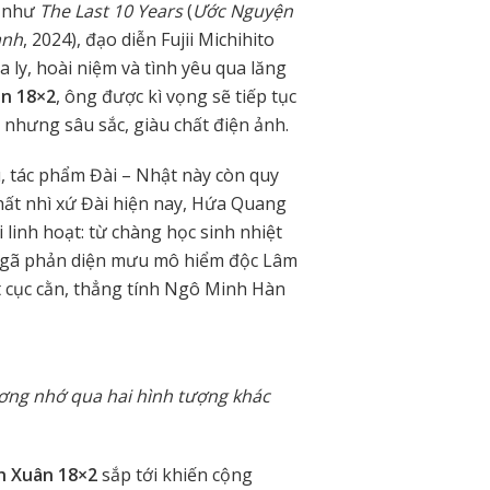
c như
The Last 10 Years
(
Ước Nguyện
ành
, 2024), đạo diễn Fujii Michihito
a ly, hoài niệm và tình yêu qua lăng
n 18×2
, ông được kì vọng sẽ tiếp tục
 nhưng sâu sắc, giàu chất điện ảnh.
, tác phẩm Đài – Nhật này còn quy
nhất nhì xứ Đài hiện nay, Hứa Quang
linh hoạt: từ chàng học sinh nhiệt
, gã phản diện mưu mô hiểm độc Lâm
át cục cằn, thẳng tính Ngô Minh Hàn
ương nhớ qua hai hình tượng khác
h Xuân 18×2
sắp tới khiến cộng