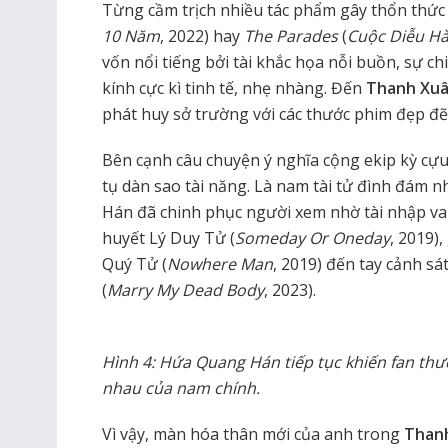
Từng cầm trịch nhiều tác phẩm gây thổn thứ
10 Năm
, 2022) hay
The Parades
(
Cuộc Diễu H
vốn nổi tiếng bởi tài khắc họa nỗi buồn, sự chi
kính cực kì tinh tế, nhẹ nhàng. Đến
Thanh Xuâ
phát huy sở trường với các thước phim đẹp đẽ
Bên cạnh câu chuyện ý nghĩa cộng ekip kỳ cựu
tụ dàn sao tài năng. Là nam tài tử đình đám 
Hán đã chinh phục người xem nhờ tài nhập vai 
huyết Lý Duy Tử (
Someday Or Oneday
, 2019)
Quý Tử (
Nowhere Man
, 2019) đến tay cảnh s
(
Marry My Dead Body
, 2023).
Hình 4: Hứa Quang Hán tiếp tục khiến fan th
nhau của nam chính.
Vì vậy, màn hóa thân mới của anh trong
Than