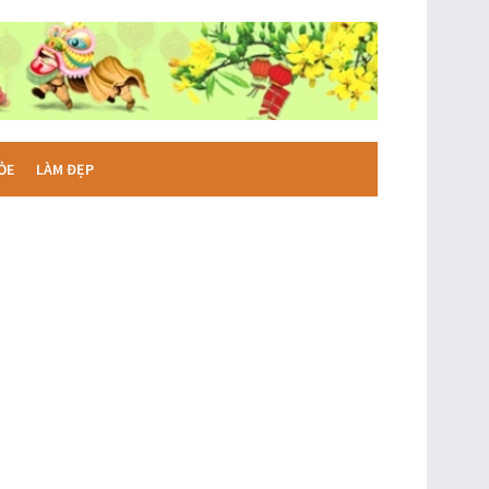
ỎE
LÀM ĐẸP