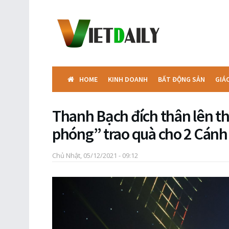
HOME
KINH DOANH
BẤT ĐỘNG SẢN
GIÁ
Thanh Bạch đích thân lên t
phóng” trao quà cho 2 Cánh 
Chủ Nhật, 05/12/2021 - 09:12