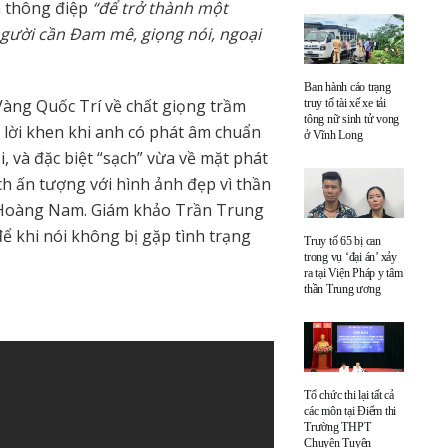
m thông điệp
“để trở thành một
gười cần Đam mê, giọng nói, ngoại
Ban hành cáo trạng
àng Quốc Trí về chất giọng trầm
truy tố tài xế xe tải
tông nữ sinh tử vong
lời khen khi anh có phát âm chuẩn
ở Vĩnh Long
i, và đặc biệt “sạch” vừa về mặt phát
h ấn tượng với hình ảnh đẹp vì thần
h Hoàng Nam. Giám khảo Trần Trung
 khi nói không bị gặp tình trạng
Truy tố 65 bị can
trong vụ ‘đại án’ xảy
ra tại Viện Pháp y tâm
thần Trung ương
Tổ chức thi lại tất cả
các môn tại Điểm thi
Trường THPT
Chuyên Tuyên