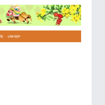
ỎE
LÀM ĐẸP