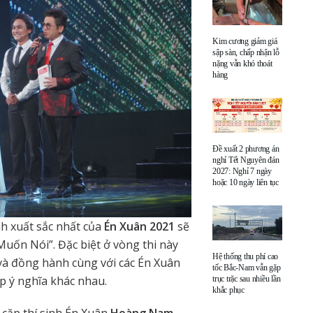
Kim cương giảm giá
sập sàn, chấp nhận lỗ
nặng vẫn khó thoát
hàng
Đề xuất 2 phương án
nghỉ Tết Nguyên đán
2027: Nghỉ 7 ngày
hoặc 10 ngày liên tục
inh xuất sắc nhất của
Én Xuân 2021
sẽ
Muốn Nói”. Đặc biệt ở vòng thi này
Hệ thống thu phí cao
 và đồng hành cùng với các Én Xuân
tốc Bắc-Nam vẫn gặp
p ý nghĩa khác nhau.
trục trặc sau nhiều lần
khắc phục