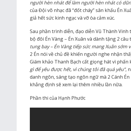
người hèn nhát để làm người hèn nhát có dũ
của Đội võ nhạc đã “đốt cháy” sân khấu Én Xu
giả hết sức kinh ngạc và vỡ òa cảm xúc.
Sau phần trình diễn, đạo diễn Vũ Thành Vinh th
bộ đôi Én Vàng – Én Xuân và dành tặng 2 câu
tung bay – Én Vàng tiếp sức mang Xuân sớm v
2 Én nói về chủ đề khiến người nghe nhận thấ
Giám khảo Thanh Bạch cất giọng hát vì phấn k
gì để yêu được hết, vì chúng tôi đã quá yêu”
, 
danh ngôn, sáng tạo ngôn ngữ mà 2 Cánh Én 
khẳng định sẽ xem lại thêm nhiều lần nữa.
Phần thi của Hạnh Phước