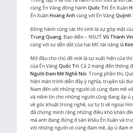
Trong tập 9 sẽ mở ra hành trình mới lạ với cá
cùng Én Vàng đồng hành
Quốc Trí
. Én Xuân
H
Én Xuân
Hoàng Anh
cùng với Én Vàng
Quỳnh 
Đồng hành cùng các thí sinh là sự góp mặt củ
Trung Quang
, Đạo diễn – NSƯT
Vũ Thành Vi
cùng với sự dẫn dắt của hai MC tài năng là
Kim
Mở đầu cho chủ đề mới là sự xuất hiện của thí
của Én Vàng
Quốc Trí
. Cả 2 mang đến thông 
Người Đam Mê Nghề Nói
. Trong phần thi, Q
hiện màn trình diễn đầy ý nghĩa, truyền tải 
Nam đến với những người có cùng đam mê với 
và niềm tin cho những người cũng đang ấp ủ
về góc khuất trong nghề, sự tự ti về ngoại hì
đã chứng minh rằng những điều khó khăn đều
mà anh đang đứng ở sân khấu Én Xuân và tru
với những người có cùng đam mê, ấp ủ đam 