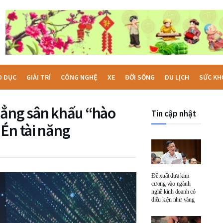
O DỤC
GIẢI TRÍ
CÔNG NGHỆ
XE
ĐỜI SỐNG
DU LỊCH
SỨC KH
hẳng sân khấu “hào
Tin cập nhật
Én tài năng
Đề xuất đưa kim
cương vào ngành
nghề kinh doanh có
điều kiện như vàng