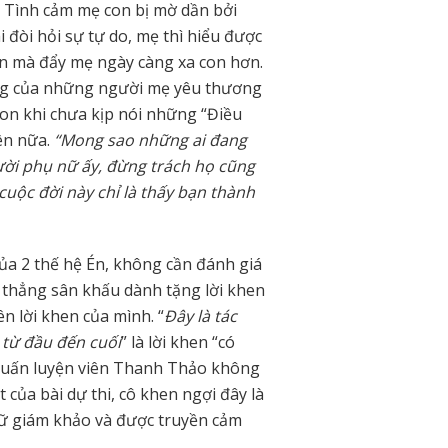
. Tình cảm mẹ con bị mờ dần bởi
 đòi hỏi sự tự do, mẹ thì hiểu được
con mà đẩy mẹ ngày càng xa con hơn.
òng của những người mẹ yêu thương
on khi chưa kịp nói những “Điều
ên nữa.
“Mong sao những ai đang
ời phụ nữ ấy, đừng trách họ cũng
ộc đời này chỉ là thấy bạn thành
ủa 2 thế hệ Én, không cần đánh giá
thẳng sân khấu dành tặng lời khen
ên lời khen của mình. “
Đây là tác
 từ đầu đến cuối
” là lời khen “có
Huấn luyện viên Thanh Thảo không
của bài dự thi, cô khen ngợi đây là
nữ giám khảo và được truyền cảm