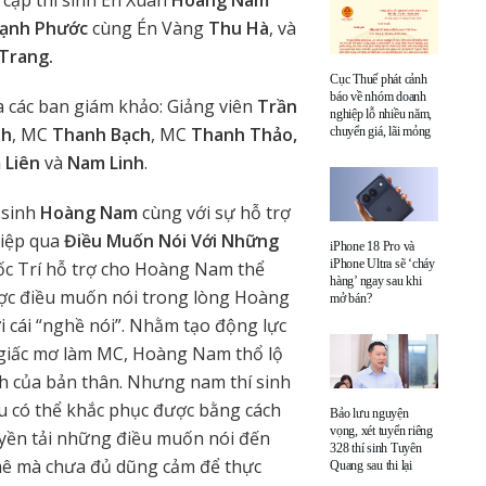
c cặp thí sinh Én Xuân
Hoàng Nam
ạnh Phước
cùng Én Vàng
Thu Hà
, và
Trang.
Cục Thuế phát cảnh
báo về nhóm doanh
a các ban giám khảo: Giảng viên
Trần
nghiệp lỗ nhiều năm,
nh
, MC
Thanh Bạch
, MC
Thanh Thảo,
chuyển giá, lãi mỏng
 Liên
và
Nam Linh
.
 sinh
Hoàng Nam
cùng với sự hỗ trợ
điệp qua
Điều Muốn Nói Với Những
iPhone 18 Pro và
iPhone Ultra sẽ ‘cháy
uốc Trí hỗ trợ cho Hoàng Nam thể
hàng’ ngay sau khi
được điều muốn nói trong lòng Hoàng
mở bán?
cái “nghề nói”. Nhằm tạo động lực
 giấc mơ làm MC, Hoàng Nam thổ lộ
nh của bản thân. Nhưng nam thí sinh
 có thể khắc phục được bằng cách
Bảo lưu nguyện
vọng, xét tuyển riêng
yền tải những điều muốn nói đến
328 thí sinh Tuyên
mê mà chưa đủ dũng cảm để thực
Quang sau thi lại