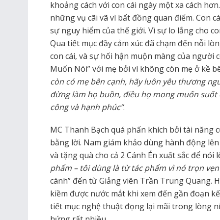
khoảng cách với con cái ngày một xa cách hơn
những vụ cãi vã vì bất đồng quan điểm. Con cái
sự nguy hiểm của thế giới. Vì sự lo lắng cho 
Qua tiết mục đầy cảm xúc đã chạm đến nỗi l
con cái, và sự hối hận muộn màng của người c
Muốn Nói” với mẹ bởi vì không còn mẹ ở kề b
còn có mẹ bên cạnh, hãy luôn yêu thương ngư
đừng làm họ buồn, điều họ mong muốn suốt cu
công và hạnh phúc”
.
MC Thanh Bạch quá phấn khích bởi tài năng c
bằng lời. Nam giám khảo dùng hành động lên 
và tặng quà cho cả 2 Cánh Én xuất sắc để nói l
phẩm – tôi dùng là từ tác phẩm vì nó trọn vẹn
cánh” đến từ Giảng viên Trần Trung Quang. 
kiềm được nước mắt khi xem đến gần đoạn kết 
tiết mục nghệ thuật đọng lại mãi trong lòng 
hứng rất nhiều.