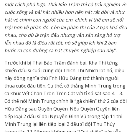
một cách phù hợp. Thái Bảo Trâm thì có trải nghiệm về
cuộc sống và bài hát nhiều hơn nên hát rất đời và như
hát về chính con người của em, chính vì thế em sẽ nổi
trội hơn về phần đó. Còn lại phần thi của 2 bạn khá đều
nhau, cho dù là trận đấu nhưng vẫn sẵn sàng hỗ trợ
lẫn nhau đó là điều rất tốt, nó sẽ giúp ích khi 2 bạn
bước ra con đường ca hát chuyên nghiệp sau này
“.
Trước khi bị Thái Bảo Trâm đánh bại, Kha Thi từng
khiến đấu sĩ cuối cùng đội Thích Thì Nhích lọt hố, điều
này đồng nghĩa thủ lĩnh Hữu Đằng trở thành người
thua cuộc đầu tiên. Cụ thể, cô thắng Minh Trung trong
ca khúc Vết Chân Tròn Trên Cát với tỉ số sát sao 4 – 3.
Có thể nói Minh Trung chính là “gà chiến” thứ 2 của đội
Hữu Đằng sau Quyên Quyên. Nếu Quyên Quyên liên
tiếp loại 2 đấu sĩ đội Nguyễn Đình Vũ trong tập 11 thì
Minh Trung lại liên tiếp loại 2 đấu sĩ đội Thu Thủy
trong tập 12. Nhưng không may 2 “gà chiến” này vẫn