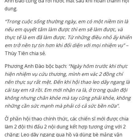
Anh Đào cũng đã rơi nước mắt sau khi hoàn thành nội
dung.
“Trong cuộc sống thường ngày, em có một niềm tin là
nếu em quyết tâm làm được thì em sẽ làm được, và
thực tế là em đã làm được. Từ những điều nhỏ ấy khiến
em trở nên tự tin hơn khi đối diện với mọi nhiệm vụ”
–
Thùy Tiên chia sẻ.
Phương Anh Đào bộc bạch:
“Ngày hôm trước khi thực
hiện nhiệm vụ cứu thương, mình em vác 2 đồng chí
nên thực sự rất mệt. Đến khi hội thao leo dây ngang là
cái tay em rã rồi. Em mới nhận ra là, ở trong quân đội
không nhưng chân khỏe mà tay cũng phải khỏe, không
những cần sức mạnh mà phải có cả sức bền nữa”.
Ở phần hội thao chính thức, các chiến sĩ mới được chia
làm 2 đội thi đấu 2 nội dung kết hợp tương ứng với 2
chặng: Leo dây ngang qua hồ và dùng bè mảng vận