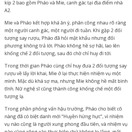
kíp 2 bao gồm Pháo và Mie, canh gác tại địa điểm nhà
A2.
Mie và Pháo kết hợp khá ăn ý, phân công nhau rõ ràng
một người canh gác, một người đi tuần. Khi gặp 2 đối
tượng say rượu, Pháo đã hỏi mật khẩu nhưng đối
phương không trả lời. Pháo không hề sợ hãi, lao lên
khống chế 2 đối tượng, sau đó chờ chỉ huy đi tới.
Trong thời gian Pháo cùng chỉ huy đưa 2 đối tượng say
rượu về lấy lời khai, Mie ở lại thực hiện nhiệm vụ một
mình. Mặc dù khá sợ ma, nhưng Mie không hề mất bình
tĩnh. Nữ nghệ sĩ cũng thành công khống chế một đối
tượng lạ.
Trong phần phỏng vấn hậu trường, Pháo cho biết cô
nàng đã có biệt danh mới “Huyền hừng hực”, vì nhiệm
vụ nào cũng là người xung phong đầu tiên, và nhiệm vụ
nào cũng xông xáo thực hiện chứ không lo lắng, mất