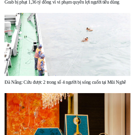
Grab bị phạt 1,36 tỷ đồng vì vi phạm quyền lợi người tiêu dùng
Đà Nẵng: Cứu được 2 trong số 4 người bị sóng cuốn tại Mũi Nghê