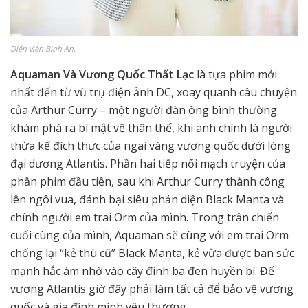
Diễn viên Bình An.
Aquaman Và Vương Quốc Thất Lạc
là tựa phim mới
nhất đến từ vũ trụ điện ảnh DC, xoay quanh câu chuyện
của Arthur Curry – một người đàn ông bình thường
khám phá ra bí mật về thân thế, khi anh chính là người
thừa kế đích thực của ngai vàng vương quốc dưới lòng
đại dương Atlantis. Phần hai tiếp nối mạch truyện của
phần phim đầu tiên, sau khi Arthur Curry thành công
lên ngôi vua, đánh bại siêu phản diện Black Manta và
chính người em trai Orm của mình. Trong trận chiến
cuối cùng của mình, Aquaman sẽ cùng với em trai Orm
chống lại “kẻ thù cũ” Black Manta, kẻ vừa được ban sức
mạnh hắc ám nhờ vào cây đinh ba đen huyền bí. Đế
vương Atlantis giờ đây phải làm tất cả để bảo vệ vương
quốc và gia đình mình yêu thương.