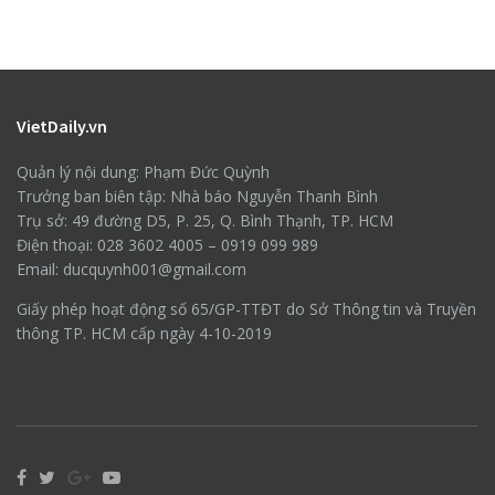
VietDaily.vn
Quản lý nội dung: Phạm Đức Quỳnh
Trưởng ban biên tập: Nhà báo Nguyễn Thanh Bình
Trụ sở: 49 đường D5, P. 25, Q. Bình Thạnh, TP. HCM
Điện thoại: 028 3602 4005 – 0919 099 989
Email: ducquynh001@gmail.com
Giấy phép hoạt động số 65/GP-TTĐT do Sở Thông tin và Truyền
thông TP. HCM cấp ngày 4-10-2019