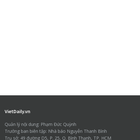
VietDaily.vn
Quản lý nội dung: Phạm Đức Quỳnh
Trưởng ban biên tập: Nhà báo Nguyễn Thanh Bình
Trụ sở: 49 đường D5, P. 25, Q. Bình Thạnh, TP. HCM