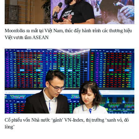
Moonfolks ra mắt tại Việt Nam, thúc đẩy hành trình các thương hiệu
Việt vươn tầm ASEAN
Cổ phiếu vốn Nhà nước ‘gánh’ VN-Index, thị trường ‘xanh vỏ, đỏ
lòng’