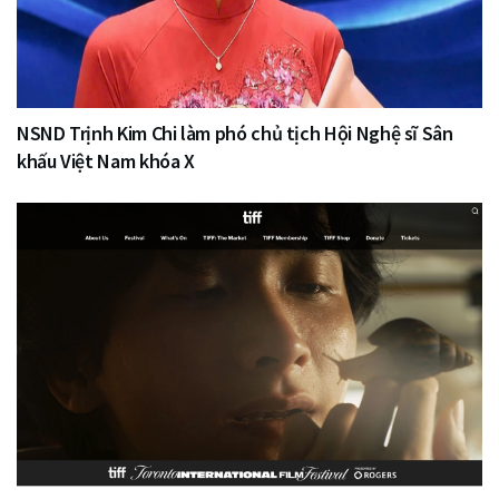
NSND Trịnh Kim Chi làm phó chủ tịch Hội Nghệ sĩ Sân
khấu Việt Nam khóa X