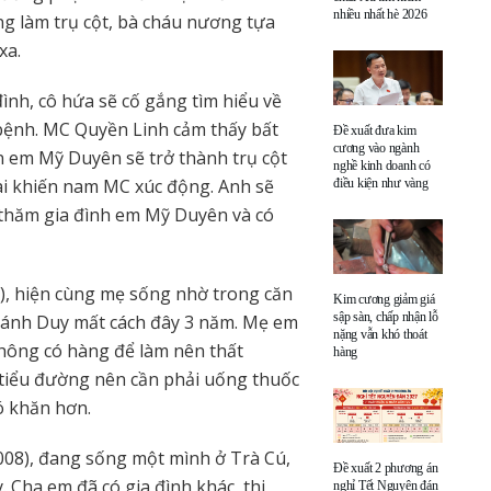
nhiều nhất hè 2026
g làm trụ cột, bà cháu nương tựa
xa.
ình, cô hứa sẽ cố gắng tìm hiểu về
 bệnh. MC Quyền Linh cảm thấy bất
Đề xuất đưa kim
cương vào ngành
ìn em Mỹ Duyên sẽ trở thành trụ cột
nghề kinh doanh có
lai khiến nam MC xúc động. Anh sẽ
điều kiện như vàng
 thăm gia đình em Mỹ Duyên và có
), hiện cùng mẹ sống nhờ trong căn
Kim cương giảm giá
sập sàn, chấp nhận lỗ
hánh Duy mất cách đây 3 năm. Mẹ em
nặng vẫn khó thoát
không có hàng để làm nên thất
hàng
tiểu đường nên cần phải uống thuốc
ó khăn hơn.
008), đang sống một mình ở Trà Cú,
Đề xuất 2 phương án
 Cha em đã có gia đình khác, thi
nghỉ Tết Nguyên đán