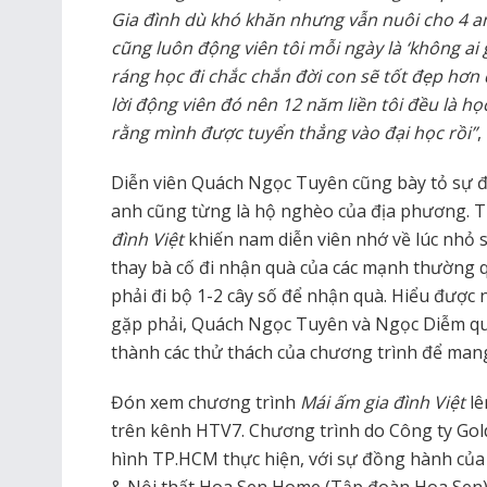
Gia đình dù khó khăn nhưng vẫn nuôi cho 4 an
cũng luôn động viên tôi mỗi ngày là ‘không ai 
ráng học đi chắc chắn đời con sẽ tốt đẹp hơn
lời động viên đó nên 12 năm liền tôi đều là học 
rằng mình được tuyển thẳng vào đại học rồi”
,
Diễn viên Quách Ngọc Tuyên cũng bày tỏ sự đ
anh cũng từng là hộ nghèo của địa phương. 
đình Việt
khiến nam diễn viên nhớ về lúc nhỏ
thay bà cố đi nhận quà của các mạnh thường q
phải đi bộ 1-2 cây số để nhận quà. Hiểu được
gặp phải, Quách Ngọc Tuyên và Ngọc Diễm qu
thành các thử thách của chương trình để mang
Đón xem chương trình
Mái ấm gia đình Việt
lê
trên kênh HTV7. Chương trình do Công ty Gol
hình TP.HCM thực hiện, với sự đồng hành của 
& Nội thất Hoa Sen Home (Tập đoàn Hoa Sen)