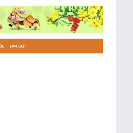
ỎE
LÀM ĐẸP