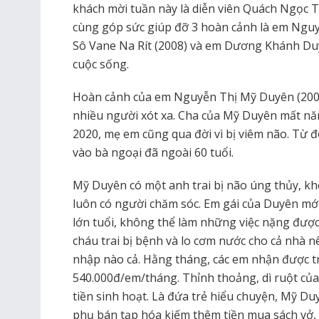
khách mời tuần này là diễn viên Quách Ngọc
cùng góp sức giúp đỡ 3 hoàn cảnh là em Ngu
Sô Vane Na Rít (2008) và em Dương Khánh Du
cuộc sống.
Hoàn cảnh của em Nguyễn Thị Mỹ Duyên (2006
nhiều người xót xa. Cha của Mỹ Duyên mất n
2020, mẹ em cũng qua đời vì bị viêm não. Từ
vào bà ngoại đã ngoài 60 tuổi.
Mỹ Duyên có một anh trai bị não úng thủy, kh
luôn có người chăm sóc. Em gái của Duyên mới 
lớn tuổi, không thể làm những việc nặng được,
cháu trai bị bệnh và lo cơm nước cho cả nhà 
nhập nào cả. Hằng tháng, các em nhận được tr
540.000đ/em/tháng. Thỉnh thoảng, dì ruột của
tiền sinh hoạt. Là đứa trẻ hiểu chuyện, Mỹ Du
phụ bán tạp hóa kiếm thêm tiền mua sách vở,