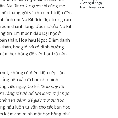
2027: Nghỉ 7 ngày
n. Na Rít có 2 người chị cùng mẹ
hoặc 10 ngày liên tục
mỗi tháng gửi về cho em 1 triệu đến
ình ảnh em Na Rít đơn độc trong căn
i xem chạnh lòng. Ước mơ của Na Rít
ng tin. Em muốn đậu Đại học ở
 bản thân. Hoa hậu Ngọc Diễm dành
n thân, học giỏi và có định hướng
 kiếm học bổng để việc học trở nên
net, không có điều kiện tiếp cận
bổng nên vẫn đi học như bình
ông việc ngay. Cô kể:
“Sau này tôi
 rõ ràng rất dễ để tìm kiếm một học
biết nên đành để giấc mơ du học
ng hậu luôn tư vấn cho các bạn học
tìm kiếm cho mình một học bổng phù