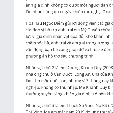
ảnh gia đình không có được một người đàn ôn
lẫn nhau sống qua ngày khiến các nghệ sĩ xót 
Hoa hậu Ngọc Diễm gửi lời động viên các gia đ
các đơn vị hỗ trợ anh trai em Mỹ Duyên chữa
lực vì gia đình nhân vật quá đỗi khó khăn, nh
chăm sóc bà, anh trai và em gái trong tương 
vận động bạn bè cùng giúp đỡ và hứa sẽ đến
phương án hỗ trợ sau chương trình.
Nhân vật thứ 2 là em Dương Khánh Duy (2008
nhà ông chú ở Cần Đước, Long An. Cha của K
làm thợ mộc nuôi con, nhưng vì 3 tháng nay 
nghiệp, không có thu nhập. Mẹ Khánh Duy bị 
thường xuyên càng khiến gia đình trở nên kh
Nhân vật thứ 3 là em Thạch Sô Vane Na Rít (2
Trà Vinh. Mẹ em mất năm 2019 do ung thư tủy.