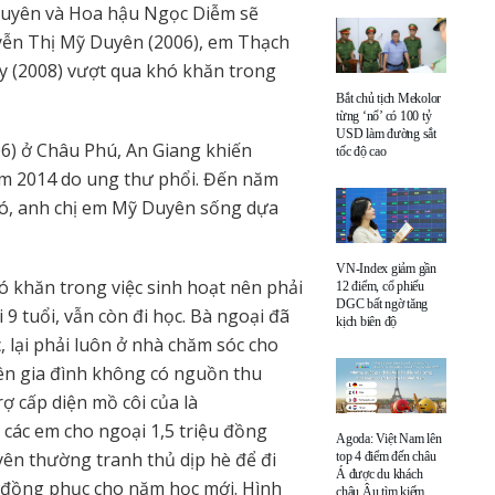
 Tuyên và Hoa hậu Ngọc Diễm sẽ
yễn Thị Mỹ Duyên (2006), em Thạch
y (2008) vượt qua khó khăn trong
Bắt chủ tịch Mekolor
từng ‘nổ’ có 100 tỷ
USD làm đường sắt
) ở Châu Phú, An Giang khiến
tốc độ cao
ăm 2014 do ung thư phổi. Đến năm
 đó, anh chị em Mỹ Duyên sống dựa
VN-Index giảm gần
ó khăn trong việc sinh hoạt nên phải
12 điểm, cổ phiếu
DGC bất ngờ tăng
9 tuổi, vẫn còn đi học. Bà ngoại đã
kịch biên độ
 lại phải luôn ở nhà chăm sóc cho
nên gia đình không có nguồn thu
ợ cấp diện mồ côi của là
 các em cho ngoại 1,5 triệu đồng
Agoda: Việt Nam lên
yên thường tranh thủ dịp hè để đi
top 4 điểm đến châu
Á được du khách
 đồng phục cho năm học mới. Hình
châu Âu tìm kiếm