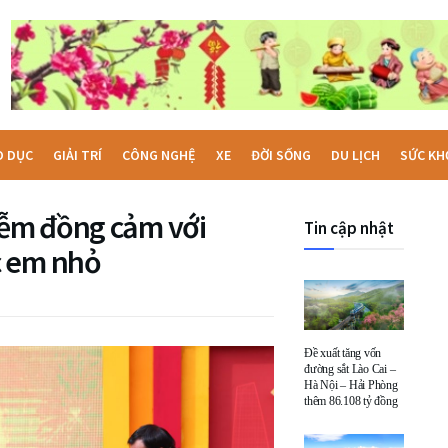
O DỤC
GIẢI TRÍ
CÔNG NGHỆ
XE
ĐỜI SỐNG
DU LỊCH
SỨC KH
ễm đồng cảm với
Tin cập nhật
c em nhỏ
Đề xuất tăng vốn
đường sắt Lào Cai –
Hà Nội – Hải Phòng
thêm 86.108 tỷ đồng