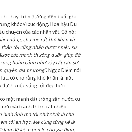
 cho hay, trên đường đến buổi ghi
 rưng khóc vì xúc động. Hoa hậu Du
âu chuyện của các nhân vật. Cô nói:
à làm nông, cha mẹ rất khó khăn và
n thân tôi cũng nhận được nhiều sự
 được các mạnh thường quân giúp đỡ
 trong hoàn cảnh như vậy rất cần sự
nh quyền địa phương”
. Ngọc Diễm nói
 lực, cô cho rằng khó khăn là một
có được cuộc sống tốt đẹp hơn.
 có một mảnh đất trồng sắn nước, củ
nơi mái tranh thì có rất nhiều
à hình ảnh mà tôi nhớ nhất là cha
 em tôi ăn học. Mẹ cũng từng kể là
i làm để kiếm tiền lo cho gia đình.