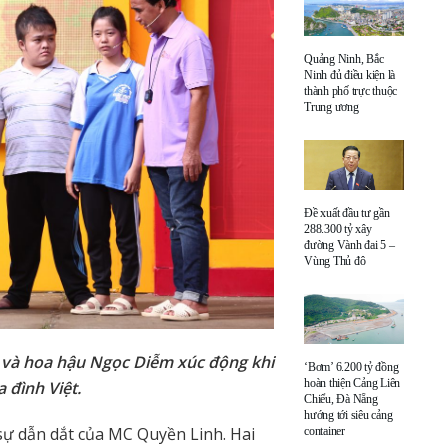
Quảng Ninh, Bắc
Ninh đủ điều kiện là
thành phố trực thuộc
Trung ương
Đề xuất đầu tư gần
288.300 tỷ xây
đường Vành đai 5 –
Vùng Thủ đô
 và hoa hậu Ngọc Diễm xúc động khi
‘Bơm’ 6.200 tỷ đồng
hoàn thiện Cảng Liên
 đình Việt.
Chiểu, Đà Nẵng
hướng tới siêu cảng
sự dẫn dắt của MC Quyền Linh. Hai
container