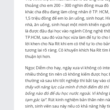
thoảng cho em 200 – 300 nghìn đồng mua đồ ă
khác cha đều đang làm công nhân ở TP. HCM, 
1,5 triệu đồng để em lo ăn uống, sinh hoạt. H
nhà, ăn uống, sinh hoạt một mình khiến ngườ
là được đậu đại học vào ngành Công nghệ thô
TP.HCM, sau đó vừa học vừa làm để tự lo cho
lời khen cho Na Rít khi em có thể tự lo cho bả
tương lai rõ ràng. Cô khuyến khích Na Rít tìm
thuận lợi hơn.
Ngọc Diễm cho hay, ngày xưa vì không có inter
nhiều thông tin nên cô không kiếm được học 
thường và sau khi tốt nghiệp thì bắt tay vào c
thấy với năng lực của mình ở thời điểm đó thì
bổng nào đó để du học nước ngoài. Vì không 
tạm gác lại”
. Rút kinh nghiệm bản thân nên nà
sinh, sinh viên sau này nếu có khả năng hãy 