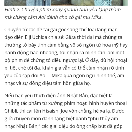
Hình 2: Chuyện phim xoay quanh tình yêu lặng thầm
mà chàng câm Aoi dành cho cô gái mù Mika.
Chuyển từ các đề tài gai góc sang thể loại lãng mạn,
đạo diễn Eiji Uchida chia sẻ: Giữa thời đại mà chúng ta
thường tỏ bày tình cảm bằng vô số ngôn từ hoa mỹ hay
hành động hào nhoáng, tôi nhận ra mình cần làm một
bộ phim để chứng tỏ điều ngược lại. Ở đấy, dù hội thoại
bị tiết chế tối đa, khán giả vẫn có thể cảm nhận rõ tình
yêu của cặp đôi Aoi – Mika qua ngôn ngữ hình thể, âm
nhạc và sự đồng điệu tâm hồn giữa họ.
Nếu bạn yêu thích điện ảnh Nhật Bản, đặc biệt là
những tác phẩm từ xưởng phim hoạt hình huyền thoại
Ghibli, thì cái tên Hisaishi Joe vốn chẳng hề xa lạ. Được
giới chuyên môn dành tặng biệt danh “phù thủy âm
nhạc Nhật Bản,” các giai điệu do ông chấp bút đã góp