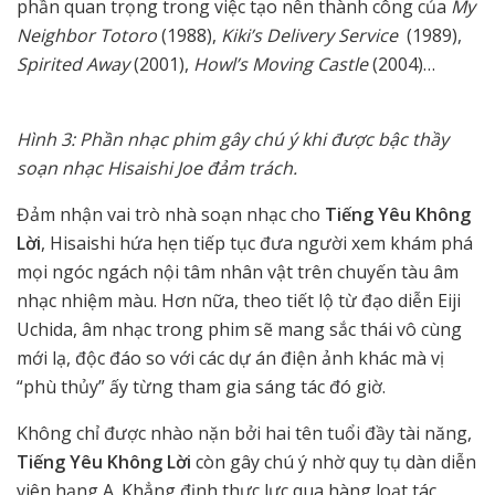
phần quan trọng trong việc tạo nên thành công của
My
Neighbor Totoro
(1988),
Kiki’s Delivery Service
(1989),
Spirited Away
(2001),
Howl’s Moving Castle
(2004)…
Hình 3: Phần nhạc phim gây chú ý khi được bậc thầy
soạn nhạc Hisaishi Joe đảm trách.
Đảm nhận vai trò nhà soạn nhạc cho
Tiếng Yêu Không
Lời
, Hisaishi hứa hẹn tiếp tục đưa người xem khám phá
mọi ngóc ngách nội tâm nhân vật trên chuyến tàu âm
nhạc nhiệm màu. Hơn nữa, theo tiết lộ từ đạo diễn Eiji
Uchida, âm nhạc trong phim sẽ mang sắc thái vô cùng
mới lạ, độc đáo so với các dự án điện ảnh khác mà vị
“phù thủy” ấy từng tham gia sáng tác đó giờ.
Không chỉ được nhào nặn bởi hai tên tuổi đầy tài năng,
Tiếng Yêu Không Lời
còn gây chú ý nhờ quy tụ dàn diễn
viên hạng A. Khẳng định thực lực qua hàng loạt tác