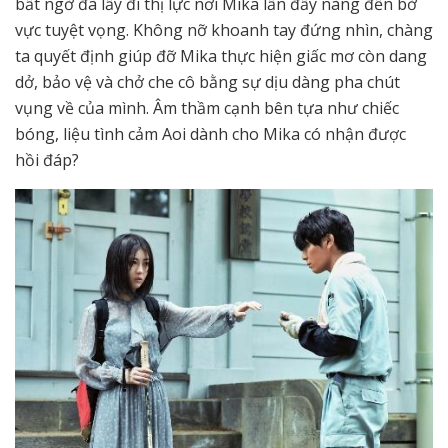
bất ngờ đã lấy đi thị lực nơi Mika lẫn đẩy nàng đến bờ
vực tuyệt vọng. Không nỡ khoanh tay đứng nhìn, chàng
ta quyết định giúp đỡ Mika thực hiện giấc mơ còn dang
dở, bảo vệ và chở che cô bằng sự dịu dàng pha chút
vụng về của mình. Âm thầm cạnh bên tựa như chiếc
bóng, liệu tình cảm Aoi dành cho Mika có nhận được
hồi đáp?