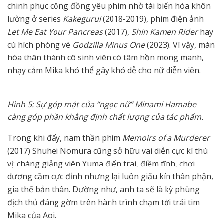
chinh phục cộng đồng yêu phim nhờ tài biến hóa khôn
lường ở series
Kakegurui
(2018-2019), phim điện ảnh
Let Me Eat Your Pancreas
(2017),
Shin Kamen Rider
hay
cú hích phòng vé
Godzilla Minus One
(2023). Vì vậy, màn
hóa thân thành cô sinh viên có tâm hồn mong manh,
nhạy cảm Mika khó thể gây khó dễ cho nữ diễn viên.
Hình 5: Sự góp mặt của “ngọc nữ” Minami Hamabe
càng góp phần khẳng định chất lượng của tác phẩm.
Trong khi đấy, nam thần phim
Memoirs of a Murderer
(2017) Shuhei Nomura cũng sở hữu vai diễn cực kì thú
vị: chàng giảng viên Yuma điển trai, điềm tĩnh, chơi
dương cầm cực đỉnh nhưng lại luôn giấu kín thân phận,
gia thế bản thân. Dường như, anh ta sẽ là kỳ phùng
địch thủ đáng gờm trên hành trình chạm tới trái tim
Mika của Aoi.