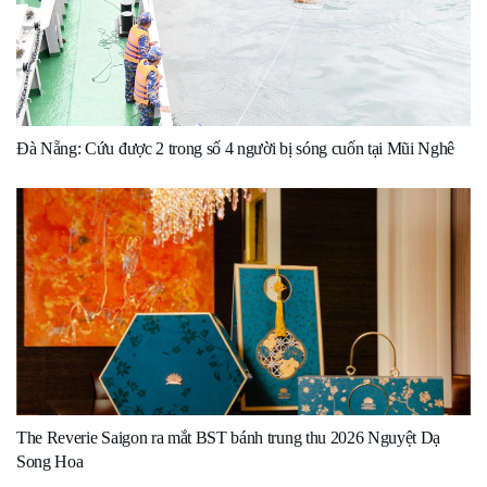
Đà Nẵng: Cứu được 2 trong số 4 người bị sóng cuốn tại Mũi Nghê
The Reverie Saigon ra mắt BST bánh trung thu 2026 Nguyệt Dạ
Song Hoa