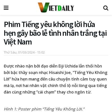
Phim Tiếng yêu không lời hứa
hẹn gây bão lễ tình nhân trắng tại
Việt Nam
Thứ Sáu, 01/03/2024 - 15:02
Được nhào nặn bởi đạo diễn Eiji Uchida lẫn thổi hồn
bởi bậc thầy soạn nhạc Hisaishi Joe, “Tiếng Yêu Không
Lời” hứa hẹn mang đến câu chuyện tình cảm tuy quen
mà lạ, nơi hai nhân vật chính thổ lộ nỗi lòng qua tiếng
đàn cùng những “cái chạm” thay cho ngôn từ.
Hình 1: Poster phim “Tiếng Yêu Không Lời.”