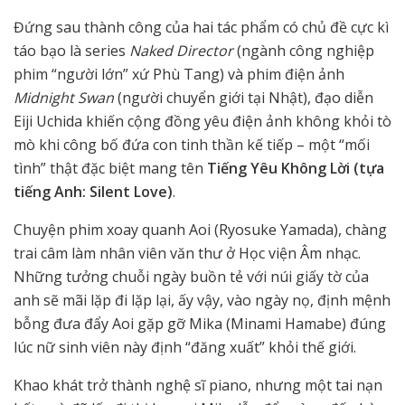
Đứng sau thành công của hai tác phẩm có chủ đề cực kì
táo bạo là series
Naked Director
(ngành công nghiệp
phim “người lớn” xứ Phù Tang) và phim điện ảnh
Midnight Swan
(người chuyển giới tại Nhật), đạo diễn
Eiji Uchida khiến cộng đồng yêu điện ảnh không khỏi tò
mò khi công bố đứa con tinh thần kế tiếp – một “mối
tình” thật đặc biệt mang tên
Tiếng Yêu Không Lời (tựa
tiếng Anh: Silent Love)
.
Chuyện phim xoay quanh Aoi (Ryosuke Yamada), chàng
trai câm làm nhân viên văn thư ở Học viện Âm nhạc.
Những tưởng chuỗi ngày buồn tẻ với núi giấy tờ của
anh sẽ mãi lặp đi lặp lại, ấy vậy, vào ngày nọ, định mệnh
bỗng đưa đẩy Aoi gặp gỡ Mika (Minami Hamabe) đúng
lúc nữ sinh viên này định “đăng xuất” khỏi thế giới.
Khao khát trở thành nghệ sĩ piano, nhưng một tai nạn