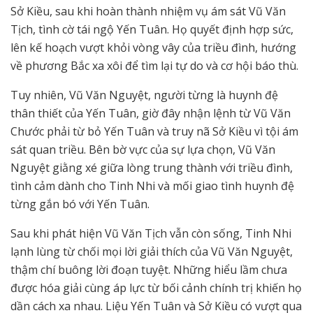
Sở Kiều, sau khi hoàn thành nhiệm vụ ám sát Vũ Văn
Tịch, tình cờ tái ngộ Yến Tuân. Họ quyết định hợp sức,
lên kế hoạch vượt khỏi vòng vây của triều đình, hướng
về phương Bắc xa xôi để tìm lại tự do và cơ hội báo thù.
Tuy nhiên, Vũ Văn Nguyệt, người từng là huynh đệ
thân thiết của Yến Tuân, giờ đây nhận lệnh từ Vũ Văn
Chước phải từ bỏ Yến Tuân và truy nã Sở Kiều vì tội ám
sát quan triều. Bên bờ vực của sự lựa chọn, Vũ Văn
Nguyệt giằng xé giữa lòng trung thành với triều đình,
tình cảm dành cho Tinh Nhi và mối giao tình huynh đệ
từng gắn bó với Yến Tuân.
Sau khi phát hiện Vũ Văn Tịch vẫn còn sống, Tinh Nhi
lạnh lùng từ chối mọi lời giải thích của Vũ Văn Nguyệt,
thậm chí buông lời đoạn tuyệt. Những hiểu lầm chưa
được hóa giải cùng áp lực từ bối cảnh chính trị khiến họ
dần cách xa nhau. Liệu Yến Tuân và Sở Kiều có vượt qua