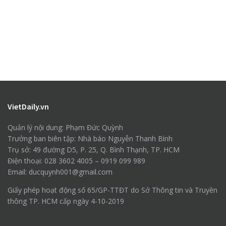
VietDaily.vn
Quản lý nội dung: Phạm Đức Quỳnh
Trưởng ban biên tập: Nhà báo Nguyễn Thanh Bình
Trụ sở: 49 đường D5, P. 25, Q. Bình Thạnh, TP. HCM
Điện thoại: 028 3602 4005 – 0919 099 989
Email: ducquynh001@gmail.com
Giấy phép hoạt động số 65/GP-TTĐT do Sở Thông tin và Truyền
thông TP. HCM cấp ngày 4-10-2019