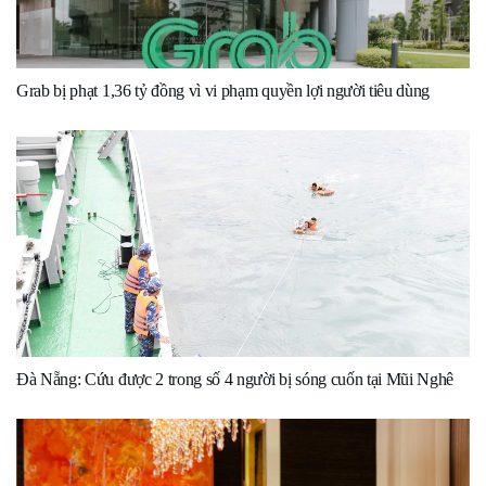
Grab bị phạt 1,36 tỷ đồng vì vi phạm quyền lợi người tiêu dùng
Đà Nẵng: Cứu được 2 trong số 4 người bị sóng cuốn tại Mũi Nghê