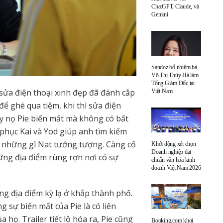
ChatGPT, Claude, và
Gemini
Sandoz bổ nhiệm bà
Võ Thị Thúy Hà làm
Tổng Giám Đốc tại
 sửa điện thoại xinh đẹp đã đánh cắp
Việt Nam
 để ghé qua tiệm, khi thì sửa điện
ngày nọ Pie biến mất mà không có bất
t phục Kai và Yod giúp anh tìm kiếm
n những gì Nat tưởng tượng. Càng cố
Khởi động xét chọn
Doanh nghiệp đạt
ững địa điểm rùng rợn nơi có sự
chuẩn văn hóa kinh
doanh Việt Nam 2026
ững địa điểm kỳ lạ ở khắp thành phố.
 sự biến mất của Pie là có liên
họ. Trailer tiết lộ hóa ra, Pie cũng
Booking.com khơi