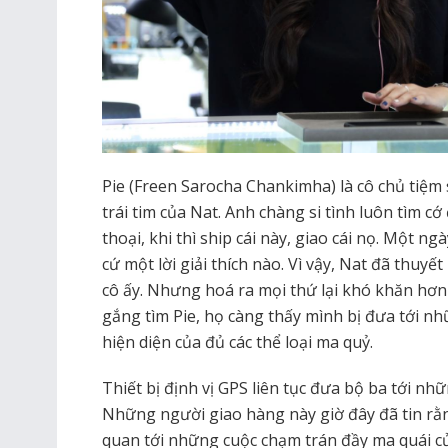
Pie (Freen Sarocha Chankimha) là cô chủ tiệm
trái tim của Nat. Anh chàng si tình luôn tìm cớ
thoại, khi thì ship cái này, giao cái nọ. Một 
cứ một lời giải thích nào. Vì vậy, Nat đã thuyế
cô ấy. Nhưng hoá ra mọi thứ lại khó khăn hơ
gắng tìm Pie, họ càng thấy mình bị đưa tới nh
hiện diện của đủ các thể loại ma quỷ.
Thiết bị định vị GPS liên tục đưa bộ ba tới nh
Những người giao hàng này giờ đây đã tin rằng
quan tới những cuộc chạm trán đầy ma quái của 