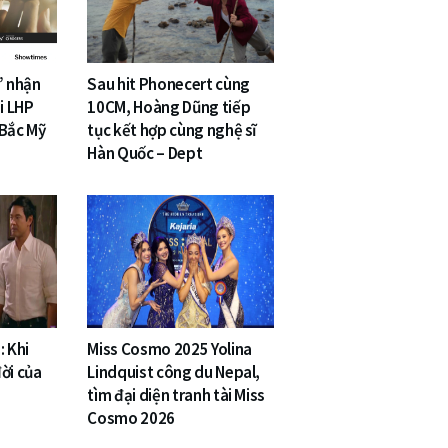
” nhận
Sau hit Phonecert cùng
i LHP
10CM, Hoàng Dũng tiếp
 Bắc Mỹ
tục kết hợp cùng nghệ sĩ
Hàn Quốc – Dept
: Khi
Miss Cosmo 2025 Yolina
ời của
Lindquist công du Nepal,
tìm đại diện tranh tài Miss
Cosmo 2026