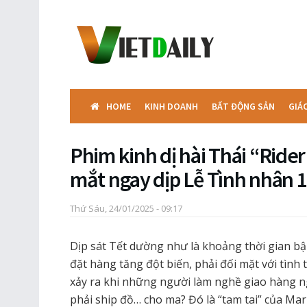
HOME
KINH DOANH
BẤT ĐỘNG SẢN
GIÁ
Phim kinh dị hài Thái “Ride
mắt ngay dịp Lễ Tình nhân 
Thứ Sáu, 24/01/2025 - 09:17
Dịp sát Tết dường như là khoảng thời gian bận
đặt hàng tăng đột biến, phải đối mặt với tình 
xảy ra khi những người làm nghề giao hàng n
phải ship đồ… cho ma? Đó là “tam tai” của Ma