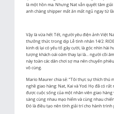
là một hồn ma. Nhưng Nat vẫn quyết tâm giải 
anh chàng shipper mất ăn mất ngủ ngay từ lầ
Vậy là vừa hết Tết, người yêu điện ảnh Việt 
thưởng thức trong dịp Lễ tình nhân 14/2. RI
kinh dị lại có yếu tố gây cười, là góc nhìn hài
tượng khách oái oăm thay lại là… người cõi â
này toàn các dân chơi sợ ma nên chuyến phiêu
vô cùng.
Mario Maurer chia sẻ: “Tôi thực sự thích thú
nghề giao hàng: Nat, Kai và Yod. Họ đã có rất
được cuộc sống của một nhân viên giao hàng vấ
sàng cùng nhau mạo hiểm và cùng nhau chiến 
Đó là điều tạo nên tính giải trí cho hành trì