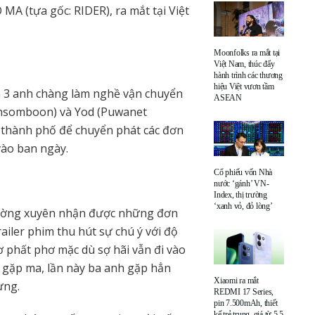
A (tựa gốc: RIDER), ra mắt tại Việt
Moonfolks ra mắt tại
Việt Nam, thúc đẩy
hành trình các thương
hiệu Việt vươn tầm
3 anh chàng làm nghề vận chuyển
ASEAN
ensomboon) và Yod (Puwanet
 thành phố để chuyển phát các đơn
vào ban ngày.
Cổ phiếu vốn Nhà
nước ‘gánh’ VN-
Index, thị trường
‘xanh vỏ, đỏ lòng’
ường xuyên nhận được những đơn
ailer phim thu hút sự chú ý với độ
lơ phất phơ mặc dù sợ hãi vẫn đi vào
 gặp ma, lần này ba anh gặp hẳn
Xiaomi ra mắt
sừng.
REDMI 17 Series,
pin 7.500mAh, thiết
kế trẻ trung, giá từ 5,5