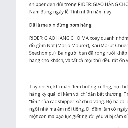
shipper đen đủi trong RIDER: GIAO HÀNG CHO M
Nam đúng ngày lễ Tình nhân năm nay.
Đã là ma xin đừng bom hàng
RIDER: GIAO HÀNG CHO MA xoay quanh nhóm 
đồ gồm Nat (Mario Maurer), Kai (Marut Chu
Seechompu). Ba người bạn đã rong ruổi khắp
hàng cho khách, và tất cả mọi thứ đều rất ổn 
Tuy nhiên, khi màn đêm buông xuống, họ th
hàng kỳ quái đi kèm với chỉ dẫn bất thường. Tr
“liều” của các shipper xứ chùa vàng. Bộ ba cà 
ngôi nhà ma ám nổi tiếng. Đi đêm lắm có ngày
một con ma bạo lực giết người yêu vì bị cắm 