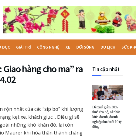
O DỤC
GIẢI TRÍ
CÔNG NGHỆ
XE
ĐỜI SỐNG
DU LỊCH
SỨC KH
r: Giao hàng cho ma” ra
Tin cập nhật
14.02
Đề xuất giảm 30%
 rộn nhất của các “síp bơ” khi lượng
thuế cho hộ, cá nhân
trạng kẹt xe, khách giục… Điều gì sẽ
kinh doanh, doanh
nghiệp thu dưới 10 tỷ
goài những khó khăn đó, lại còn
đồng
rio Maurer khi hóa thân thành chàng