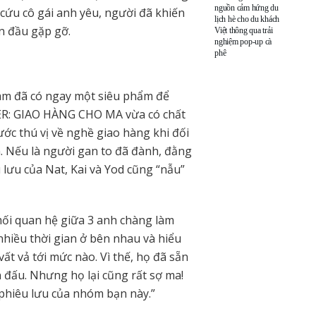
nguồn cảm hứng du
cứu cô gái anh yêu, người đã khiến
lịch hè cho du khách
n đầu gặp gỡ.
Việt thông qua trải
nghiệm pop-up cà
phê
Nam đã có ngay một siêu phẩm để
DER: GIAO HÀNG CHO MA vừa có chất
 hước thú vị về nghề giao hàng khi đối
m. Nếu là người gan to đã đành, đằng
 lưu của Nat, Kai và Yod cũng “nẫu”
 mối quan hệ giữa 3 anh chàng làm
 nhiều thời gian ở bên nhau và hiểu
t vả tới mức nào. Vì thế, họ đã sẵn
đấu. Nhưng họ lại cũng rất sợ ma!
nh phiêu lưu của nhóm bạn này.”