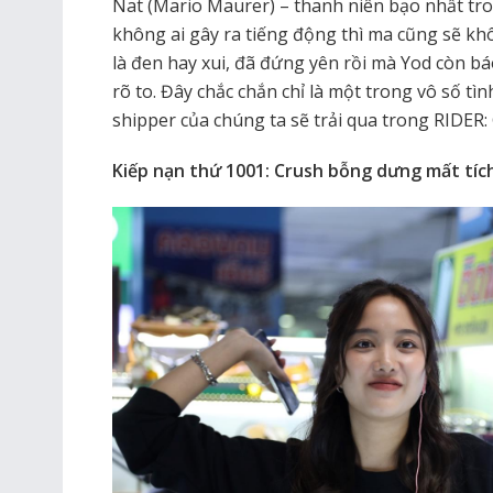
Nat (Mario Maurer) – thanh niên bạo nhất tr
không ai gây ra tiếng động thì ma cũng sẽ kh
là đen hay xui, đã đứng yên rồi mà Yod còn b
rõ to. Đây chắc chắn chỉ là một trong vô số t
shipper của chúng ta sẽ trải qua trong RID
Kiếp nạn thứ 1001: Crush bỗng dưng mất tíc