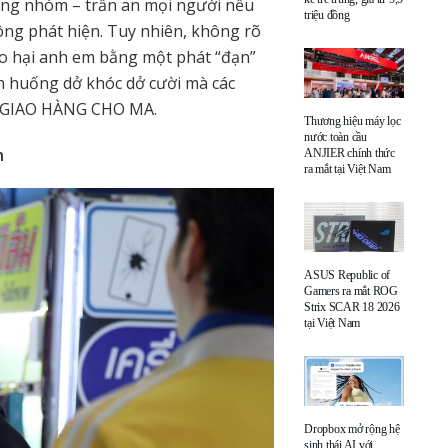
ong nhóm – trấn an mọi người nếu
triệu đồng
ông phát hiện. Tuy nhiên, không rõ
áo hại anh em bằng một phát “đạn”
ình huống dở khóc dở cười mà các
ER: GIAO HÀNG CHO MA.
Thương hiệu máy lọc
nước toàn cầu
h
ANJIER chính thức
ra mắt tại Việt Nam
ASUS Republic of
Gamers ra mắt ROG
Strix SCAR 18 2026
tại Việt Nam
Dropbox mở rộng hệ
sinh thái AI với