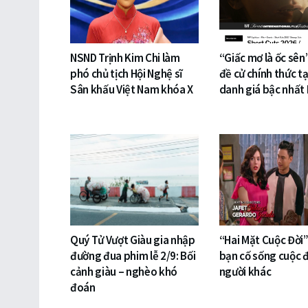
NSND Trịnh Kim Chi làm
“Giấc mơ là ốc sên
phó chủ tịch Hội Nghệ sĩ
đề cử chính thức tạ
Sân khấu Việt Nam khóa X
danh giá bậc nhất
Quý Tử Vượt Giàu gia nhập
“Hai Mặt Cuộc Đời”
đường đua phim lễ 2/9: Bối
bạn cố sống cuộc đ
cảnh giàu – nghèo khó
người khác
đoán