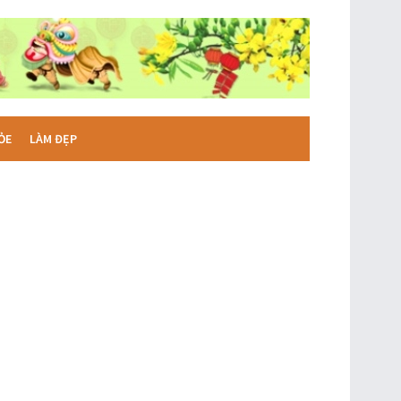
ỎE
LÀM ĐẸP