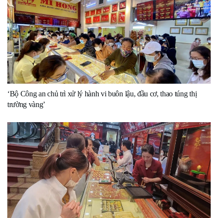
‘Bộ Công an chủ trì xử lý hành vi buôn lậu, đầu cơ, thao túng thị
trường vàng’