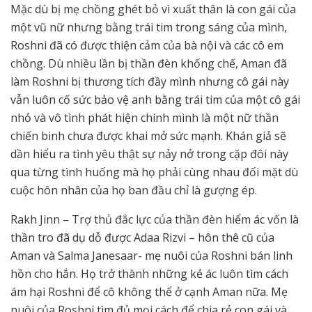
Mặc dù bị mẹ chồng ghét bỏ vì xuất thân là con gái của
một vũ nữ nhưng bằng trái tim trong sáng của mình,
Roshni đã có được thiện cảm của bà nội và các cô em
chồng. Dù nhiều lần bị thần đèn khống chế, Aman đã
làm Roshni bị thương tích đầy mình nhưng cô gái này
vẫn luôn cố sức bảo vệ anh bằng trái tim của một cô gái
nhỏ và vô tình phát hiện chính mình là một nữ thần
chiến binh chưa được khai mở sức mạnh. Khán giả sẽ
dần hiểu ra tình yêu thật sự nảy nở trong cặp đôi này
qua từng tình huống mà họ phải cùng nhau đối mặt dù
cuộc hôn nhân của họ ban đầu chỉ là gượng ép.
Rakh Jinn – Trợ thủ đắc lực của thần đèn hiểm ác vốn là
thần tro đã dụ dỗ được Adaa Rizvi – hôn thê cũ của
Aman và Salma Janesaar- mẹ nuôi của Roshni bán linh
hồn cho hắn. Họ trở thành những kẻ ác luôn tìm cách
ám hại Roshni để cô không thể ở cạnh Aman nữa. Mẹ
nuôi của Roshni tìm đủ mọi cách để chia rẻ con gái và