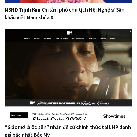
NSND Trịnh Kim Chi làm phó chủ tịch Hội Nghệ sĩ Sân
khấu Việt Nam khóa X
“Giấc mơ là ốc sên” nhận đề cử chính thức tại LHP danh
giá bậc nhất Bắc Mỹ