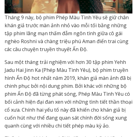
Tháng 9 này, bộ phim Phép Màu Tình Yêu sẽ giữ chân
khán giả trước màn ảnh nhỏ vào mỗi tối bằng những
tập phim lãng mạn thấm đẫm ngôn tình giữa cô gái
nghèo Roshni và chàng triệu phú Aman điển trai cùng
các câu chuyện truyền thuyết Ấn Độ.
Sau một tháng trải nghiệm với hơn 30 tập phim Yehh
Jadu Hai Jinn Ka (Phép Màu Tình Yêu), bộ phim truyền
hình Ấn Độ hot nhất năm 2019, khán giả màn ảnh đã bị
chinh phục bởi nội dung phim. Bởi khác với những bộ
phim Ấn Độ đã từng phát sóng, Phép Màu Tình Yêu có
bối cảnh hiện đại đan xen với những tình tiết thần thoại
cổ xưa. Chính hai yếu tố này đã khiến cho khán giả bị
cuốn hút như thể đang quan sát chính đời sống xung
quanh cùng với nhiều chi tiết phép màu kỳ ảo.