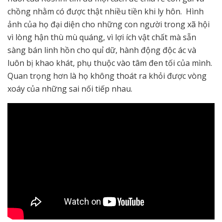
chồng nhằm có được thật nhiều tiền khi ly hôn. Hình
ảnh của họ đại diện cho những con người trong xã hội
vì lòng hận thù mù quáng, vì lợi ích vật chất mà sẵn
sàng bán linh hồn cho quỉ dữ, hành động độc ác và
luôn bị khao khát, phụ thuộc vào tâm đen tối của mình.
Quan trọng hơn là họ không thoát ra khỏi được vòng
xoáy của những sai nối tiếp nhau.