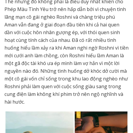
Thế nhưng đó không phải là điều duy nhất khiến cho
Phép Màu Tình Yêu trở nên hấp dẫn bởi vì chuyện tình
lãng mạn cô gái nghèo Roshni và chàng triệu phú
Aman vẫn đang ở giai đoạn đầu tiên khi cả hai quen
dần với cuộc hôn nhân gượng ép, với thói quen sinh
hoạt cùng tính cách của nhau. Đã có rất nhiều tình
huống hiểu lầm xảy ra khi Aman nghi ngờ Roshni vì tiền
mới cưới anh làm chồng, còn Roshni hiểu lầm Aman là
một gã độc tài khó ưa ép mình làm vợ hắn vì một lời
nguyền nào đó. Những tình huống dở khóc dở cười mà
một cô gái vốn chỉ sống trong khu lao động nghèo như
Roshni phải làm quen với cuộc sống giàu sang trong
cung điện làm không khí phim trở nên ngộ nghĩnh và
hài hước.