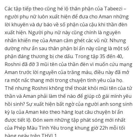
Các tập tiếp theo cũng hé lộ thân phận của Tabeezi –
người phụ nữ luôn xuất hiện để đưa cho Aman những
lời khuyên và dự báo về số phận của cậu khi thần đèn
xuất hiện. Người phụ nữ này cũng chính là nguyên
nhân khiến mẹ của Aman căm ghét các vũ nữ. Nhưng
dường như ẩn sau thân phận bí ẩn này cũng là một số
phận đáng thương bị che dấu. Trong tập 35 đến 40,
Roshni đã đỡ 3 mũi tên của thần đèn vì muốn cứu mạng
Aman trước lời nguyền của trăng máu, điều này đã mở
ra một nấc thang mới trong chuyện tình yêu của họ.
Thế nhưng Roshni không thể thoát khỏi mũi tên của tử
thần và Aman phải làm thế nào để giúp cô gái mình yêu
hồi sinh? Sự xuất hiện bất ngờ của người anh song sinh
kỳ lạ của Aman kéo theo hàng loạt câu chuyện bí ẩn
được tiết lộ. Đón xem những tập phát sóng mới nhất
của Phép Màu Tình Yêu trong khung giờ 22h mỗi tối
hàng ngày trên THVL1.