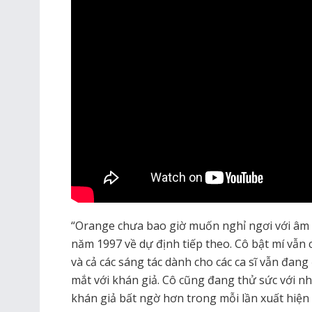
“Orange chưa bao giờ muốn nghỉ ngơi với âm nh
năm 1997 về dự định tiếp theo. Cô bật mí vẫn c
và cả các sáng tác dành cho các ca sĩ vẫn đan
mắt với khán giả. Cô cũng đang thử sức với 
khán giả bất ngờ hơn trong mỗi lần xuất hiện