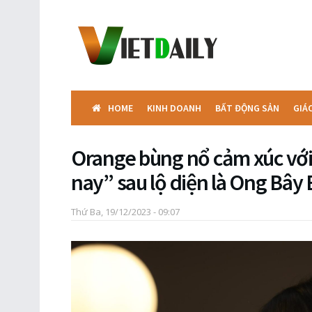
HOME
KINH DOANH
BẤT ĐỘNG SẢN
GIÁ
Orange bùng nổ cảm xúc vớ
nay” sau lộ diện là Ong Bây 
Thứ Ba, 19/12/2023 - 09:07