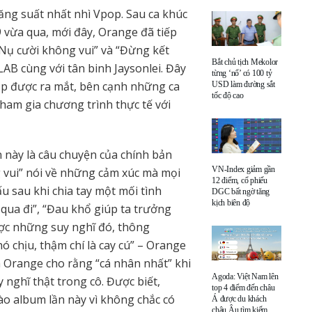
ăng suất nhất nhì Vpop. Sau ca khúc
9 vừa qua, mới đây, Orange đã tiếp
 “Nụ cười không vui” và “Đừng kết
Bắt chủ tịch Mekolor
AB cùng với tân binh Jaysonlei. Đây
từng ‘nổ’ có 100 tỷ
ắp được ra mắt, bên cạnh những ca
USD làm đường sắt
tốc độ cao
ham gia chương trình thực tế với
n này là câu chuyện của chính bản
VN-Index giảm gần
g vui” nói về những cảm xúc mà mọi
12 điểm, cổ phiếu
u sau khi chia tay một mối tình
DGC bất ngờ tăng
kịch biên độ
qua đi”, “Đau khổ giúp ta trưởng
ược những suy nghĩ đó, thông
ó chịu, thậm chí là cay cú” – Orange
à Orange cho rằng “cá nhân nhất” khi
Agoda: Việt Nam lên
 nghĩ thật trong cô. Được biết,
top 4 điểm đến châu
ào album lần này vì không chắc có
Á được du khách
châu Âu tìm kiếm