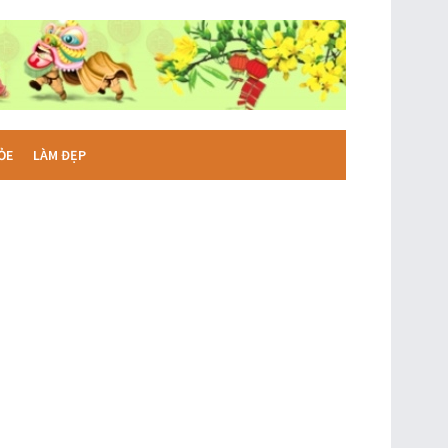
ỎE
LÀM ĐẸP