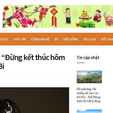
O DỤC
GIẢI TRÍ
CÔNG NGHỆ
XE
ĐỜI SỐNG
DU LỊCH
SỨC KH
i “Đừng kết thúc hôm
Tin cập nhật
Bi
Đề xuất tăng vốn
đường sắt Lào Cai –
Hà Nội – Hải Phòng
thêm 86.108 tỷ đồng