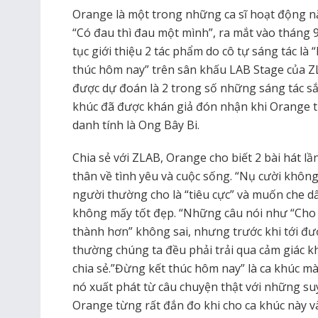
Orange là một trong những ca sĩ hoạt động n
“Có đau thì đau một mình”, ra mắt vào tháng 
tục giới thiệu 2 tác phẩm do cô tự sáng tác là
thúc hôm nay” trên sân khấu LAB Stage của ZL
được dự đoán là 2 trong số những sáng tác s
khúc đã được khán giả đón nhận khi Orange t
danh tính là Ong Bây Bi.
Chia sẻ với ZLAB, Orange cho biết 2 bài hát lầ
thân về tình yêu và cuộc sống. “Nụ cười khôn
người thường cho là “tiêu cực” và muốn che dấ
không mấy tốt đẹp. “Những câu nói như “Cho 
thành hơn” không sai, nhưng trước khi tới đ
thường chúng ta đều phải trải qua cảm giác kh
chia sẻ.”Đừng kết thúc hôm nay” là ca khúc m
nó xuất phát từ câu chuyện thật với những suy
Orange từng rất đắn đo khi cho ca khúc này v