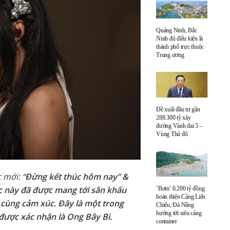
Quảng Ninh, Bắc
Ninh đủ điều kiện là
thành phố trực thuộc
Trung ương
Đề xuất đầu tư gần
288.300 tỷ xây
đường Vành đai 5 –
Vùng Thủ đô
 mới:
“Đừng kết thúc hôm nay” &
úc này đã được mang tới sân khấu
‘Bơm’ 6.200 tỷ đồng
hoàn thiện Cảng Liên
 cùng cảm xúc. Đây là một trong
Chiểu, Đà Nẵng
hướng tới siêu cảng
được xác nhận là Ong Bây Bi.
container