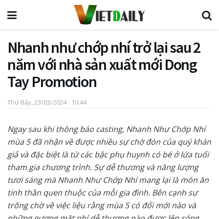
Nhanh như chớp nhí trở lại sau 2
năm với nhà sản xuất mới Dong
Tay Promotion
Thứ Bảy, 23/03/2024 - 10:44
Ngay sau khi thông báo casting, Nhanh Như Chớp Nhí
mùa 5 đã nhận về được nhiều sự chờ đón của quý khán
giả và đặc biệt là từ các bậc phụ huynh có bé ở lứa tuổi
tham gia chương trình. Sự dễ thương và năng lượng
tươi sáng mà Nhanh Như Chớp Nhí mang lại là món ăn
tinh thần quen thuộc của mỗi gia đình. Bên cạnh sự
trông chờ về việc liệu rằng mùa 5 có đổi mới nào và
những gương mặt nhí dễ thương nào được lên sóng