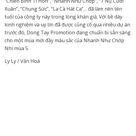
“Chiến Binh Tí Hon”, “Nhanh Như Chớp”, “7 Nụ Cười
Xuân”, “Chung Sức”, “La Cà Hát Ca”… đã làm nên tên
tuổi của công ty này trong lòng khán giả. Với bề dày
kinh nghiệm và uy tín đã được củng cố qua nhiều dự án
trước đó, Dong Tay Promotion đang chuẩn bị sẵn sàng
cho một mùa mới đầy màu sắc của Nhanh Như Chớp
Nhí mùa 5.
Ly Ly / Văn Hoá