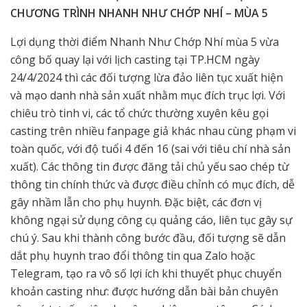
CHƯƠNG TRÌNH NHANH NHƯ CHỚP NHÍ – MÙA 5
Lợi dụng thời điểm Nhanh Như Chớp Nhí mùa 5 vừa
công bố quay lại với lịch casting tại TP.HCM ngày
24/4/2024 thì các đối tượng lừa đảo liên tục xuất hiện
và mạo danh nhà sản xuất nhằm mục đích trục lợi. Với
chiêu trò tinh vi, các tổ chức thường xuyên kêu gọi
casting trên nhiều fanpage giả khác nhau cùng phạm vi
toàn quốc, với độ tuổi 4 đến 16 (sai với tiêu chí nhà sản
xuất). Các thông tin được đăng tải chủ yếu sao chép từ
thông tin chính thức và được điều chỉnh có mục đích, dễ
gây nhầm lẫn cho phụ huynh. Đặc biệt, các đơn vị
không ngại sử dụng công cụ quảng cáo, liên tục gây sự
chú ý. Sau khi thành công bước đầu, đối tượng sẽ dẫn
dắt phụ huynh trao đổi thông tin qua Zalo hoặc
Telegram, tạo ra vô số lợi ích khi thuyết phục chuyển
khoản casting như: được hướng dẫn bài bản chuyên