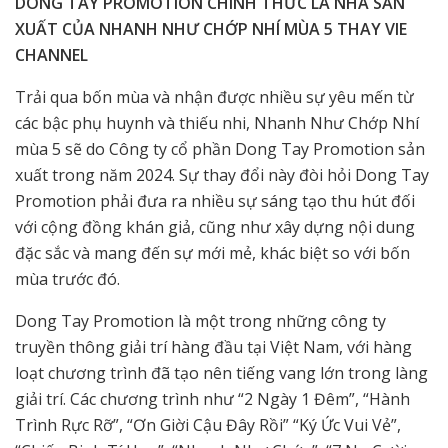
DONG TAY PROMOTION CHÍNH THỨC LÀ NHÀ SẢN
XUẤT CỦA NHANH NHƯ CHỚP NHÍ MÙA 5 THAY VIE
CHANNEL
Trải qua bốn mùa và nhận được nhiều sự yêu mến từ
các bậc phụ huynh và thiếu nhi, Nhanh Như Chớp Nhí
mùa 5 sẽ do Công ty cổ phần Dong Tay Promotion sản
xuất trong năm 2024. Sự thay đổi này đòi hỏi Dong Tay
Promotion phải đưa ra nhiều sự sáng tạo thu hút đối
với cộng đồng khán giả, cũng như xây dựng nội dung
đặc sắc và mang đến sự mới mẻ, khác biệt so với bốn
mùa trước đó.
Dong Tay Promotion là một trong những công ty
truyền thông giải trí hàng đầu tại Việt Nam, với hàng
loạt chương trình đã tạo nên tiếng vang lớn trong làng
giải trí. Các chương trình như “2 Ngày 1 Đêm”, “Hành
Trình Rực Rỡ”, “Ơn Giời Cậu Đây Rồi” “Ký Ức Vui Vẻ”,