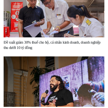
Đề xuất giảm 30% thuế cho hộ, cá nhân kinh doanh, doanh nghiệp
thu dưới 10 tỷ đồng