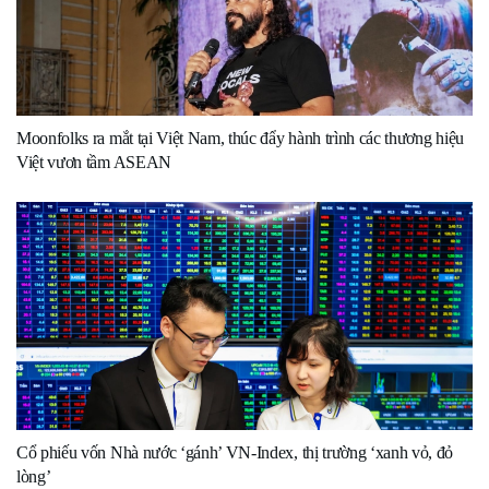
Moonfolks ra mắt tại Việt Nam, thúc đẩy hành trình các thương hiệu
Việt vươn tầm ASEAN
Cổ phiếu vốn Nhà nước ‘gánh’ VN-Index, thị trường ‘xanh vỏ, đỏ
lòng’