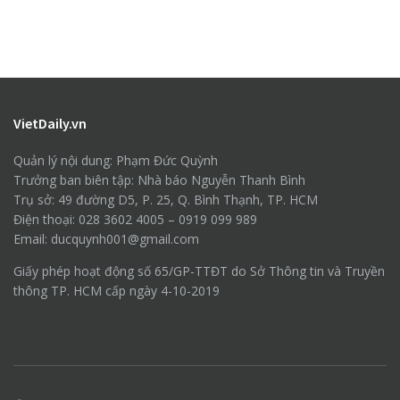
VietDaily.vn
Quản lý nội dung: Phạm Đức Quỳnh
Trưởng ban biên tập: Nhà báo Nguyễn Thanh Bình
Trụ sở: 49 đường D5, P. 25, Q. Bình Thạnh, TP. HCM
Điện thoại: 028 3602 4005 – 0919 099 989
Email: ducquynh001@gmail.com
Giấy phép hoạt động số 65/GP-TTĐT do Sở Thông tin và Truyền
thông TP. HCM cấp ngày 4-10-2019