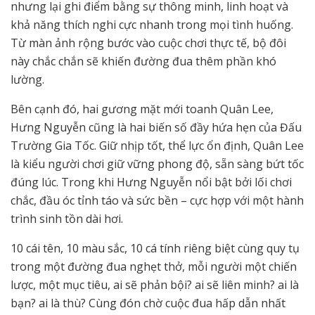
nhưng lại ghi điểm bằng sự thông minh, linh hoạt và
khả năng thích nghi cực nhanh trong mọi tình huống.
Từ màn ảnh rộng bước vào cuộc chơi thực tế, bộ đôi
này chắc chắn sẽ khiến đường đua thêm phần khó
lường.
Bên cạnh đó, hai gương mặt mới toanh Quân Lee,
Hưng Nguyễn cũng là hai biến số đầy hứa hẹn của Đấu
Trường Gia Tốc. Giữ nhịp tốt, thể lực ổn định, Quân Lee
là kiểu người chơi giữ vững phong độ, sẵn sàng bứt tốc
đúng lúc. Trong khi Hưng Nguyễn nổi bật bởi lối chơi
chắc, đầu óc tỉnh táo và sức bền – cực hợp với một hành
trình sinh tồn dài hơi.
10 cái tên, 10 màu sắc, 10 cá tính riêng biệt cùng quy tụ
trong một đường đua nghẹt thở, mỗi người một chiến
lược, một mục tiêu, ai sẽ phản bội? ai sẽ liên minh? ai là
bạn? ai là thù? Cùng đón chờ cuộc đua hấp dẫn nhất