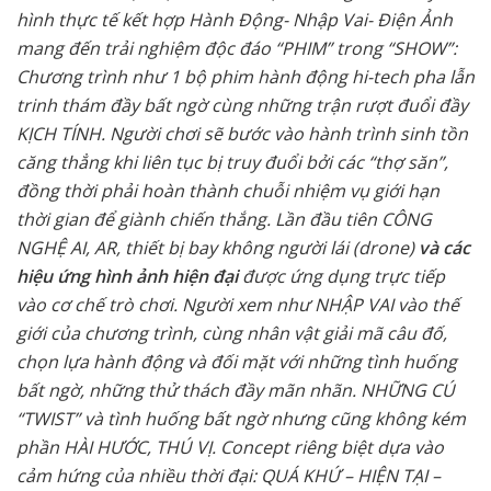
hình thực tế kết hợp Hành Động- Nhập Vai- Điện Ảnh
mang đến trải nghiệm độc đáo “PHIM” trong “SHOW”:
Chương trình như 1 bộ phim hành động hi-tech pha lẫn
trinh thám đầy bất ngờ cùng những trận rượt đuổi đầy
KỊCH TÍNH. Người chơi sẽ bước vào hành trình sinh tồn
căng thẳng khi liên tục bị truy đuổi bởi các “thợ săn”,
đồng thời phải hoàn thành chuỗi nhiệm vụ giới hạn
thời gian để giành chiến thắng. Lần đầu tiên CÔNG
NGHỆ AI, AR, thiết bị bay không người lái (drone)
và các
hiệu ứng hình ảnh hiện đại
được ứng dụng trực tiếp
vào cơ chế trò chơi. Người xem như NHẬP VAI vào thế
giới của chương trình, cùng nhân vật giải mã câu đố,
chọn lựa hành động và đối mặt với những tình huống
bất ngờ, những thử thách đầy mãn nhãn. NHỮNG CÚ
“TWIST” và tình huống bất ngờ nhưng cũng không kém
phần HÀI HƯỚC, THÚ VỊ. Concept riêng biệt dựa vào
cảm hứng của nhiều thời đại: QUÁ KHỨ – HIỆN TẠI –