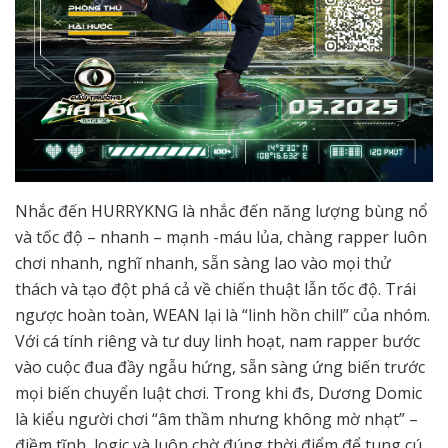
Nhắc đến HURRYKNG là nhắc đến năng lượng bùng nổ
và tốc độ – nhanh – mạnh -máu lủa, chàng rapper luôn
chơi nhanh, nghĩ nhanh, sẵn sàng lao vào mọi thử
thách và tạo đột phá cả về chiến thuật lẫn tốc độ. Trái
ngược hoàn toàn, WEAN lại là “linh hồn chill” của nhóm.
Với cá tính riêng và tư duy linh hoạt, nam rapper bước
vào cuộc đua đầy ngẫu hứng, sẵn sàng ứng biến trước
mọi biến chuyển luật chơi. Trong khi đs, Dương Domic
là kiểu người chơi “âm thầm nhưng không mờ nhạt” –
điềm tĩnh, logic và luôn chờ đúng thời điểm để tung cú