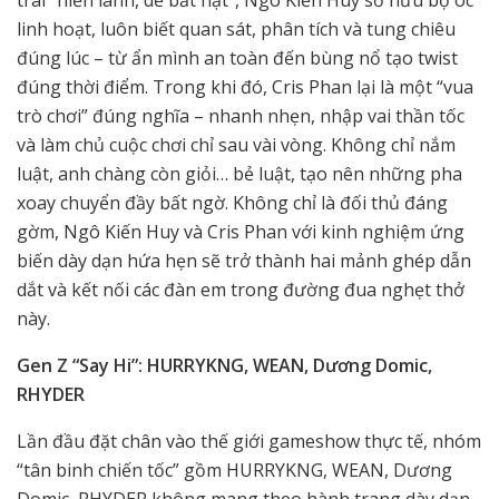
trai “hiền lành, dễ bắt nạt”, Ngô Kiến Huy sở hữu bộ óc
linh hoạt, luôn biết quan sát, phân tích và tung chiêu
đúng lúc – từ ẩn mình an toàn đến bùng nổ tạo twist
đúng thời điểm. Trong khi đó, Cris Phan lại là một “vua
trò chơi” đúng nghĩa – nhanh nhẹn, nhập vai thần tốc
và làm chủ cuộc chơi chỉ sau vài vòng. Không chỉ nắm
luật, anh chàng còn giỏi… bẻ luật, tạo nên những pha
xoay chuyển đầy bất ngờ. Không chỉ là đối thủ đáng
gờm, Ngô Kiến Huy và Cris Phan với kinh nghiệm ứng
biến dày dạn hứa hẹn sẽ trở thành hai mảnh ghép dẫn
dắt và kết nối các đàn em trong đường đua nghẹt thở
này.
Gen Z “Say Hi”: HURRYKNG, WEAN, Dương Domic,
RHYDER
Lần đầu đặt chân vào thế giới gameshow thực tế, nhóm
“tân binh chiến tốc” gồm HURRYKNG, WEAN, Dương