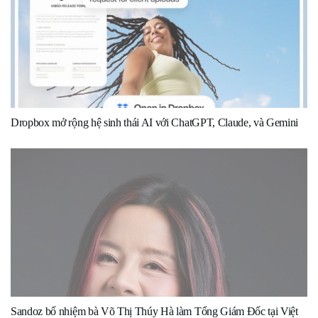
Dropbox mở rộng hệ sinh thái AI với ChatGPT, Claude, và Gemini
Sandoz bổ nhiệm bà Võ Thị Thúy Hà làm Tổng Giám Đốc tại Việt