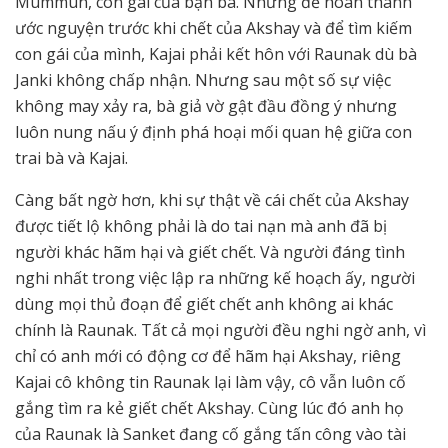
Mummun, con gái của bạn bà. Nhưng để hoàn thành
ước nguyện trước khi chết của Akshay và để tìm kiếm
con gái của mình, Kajai phải kết hôn với Raunak dù bà
Janki không chấp nhận. Nhưng sau một số sự việc
không may xảy ra, bà giả vờ gật đầu đồng ý nhưng
luôn nung nấu ý định phá hoại mối quan hệ giữa con
trai bà và Kajai.
Càng bất ngờ hơn, khi sự thật về cái chết của Akshay
được tiết lộ không phải là do tai nạn mà anh đã bị
người khác hãm hại và giết chết. Và người đáng tình
nghi nhất trong việc lập ra những kế hoạch ấy, người
dùng mọi thủ đoạn để giết chết anh không ai khác
chính là Raunak. Tất cả mọi người đều nghi ngờ anh, vì
chỉ có anh mới có động cơ để hãm hại Akshay, riêng
Kajai cô không tin Raunak lại làm vậy, cô vẫn luôn cố
gắng tìm ra kẻ giết chết Akshay. Cùng lúc đó anh họ
của Raunak là Sanket đang cố gắng tấn công vào tài