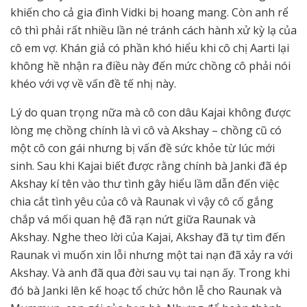
khiến cho cả gia đình Vidki bị hoang mang. Còn anh rể
cô thì phải rất nhiều lần né tránh cách hành xử kỳ lạ của
cô em vợ. Khán giả có phần khó hiểu khi cô chị Aarti lại
không hề nhận ra điều này đến mức chồng cô phải nói
khéo với vợ về vấn đề tế nhị này.
Lý do quan trọng nữa mà cô con dâu Kajai không được
lòng mẹ chồng chính là vì cô và Akshay – chồng cũ có
một cô con gái nhưng bị vấn đề sức khỏe từ lúc mới
sinh. Sau khi Kajai biết được rằng chính bà Janki đã ép
Akshay kí tên vào thư tình gây hiểu lầm dẫn đến việc
chia cắt tình yêu của cô và Raunak vì vậy cô cố gắng
chắp vá mối quan hệ đã rạn nứt giữa Raunak và
Akshay. Nghe theo lời của Kajai, Akshay đã tự tìm đến
Raunak vì muốn xin lỗi nhưng một tai nạn đã xảy ra với
Akshay. Và anh đã qua đời sau vụ tai nạn ấy. Trong khi
đó bà Janki lên kế hoạc tổ chức hôn lễ cho Raunak và