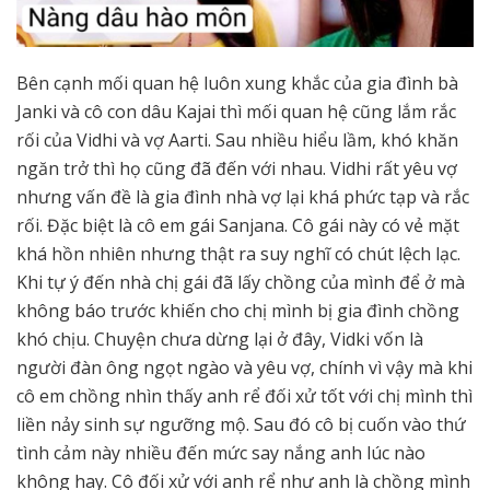
Bên cạnh mối quan hệ luôn xung khắc của gia đình bà
Janki và cô con dâu Kajai thì mối quan hệ cũng lắm rắc
rối của Vidhi và vợ Aarti. Sau nhiều hiểu lầm, khó khăn
ngăn trở thì họ cũng đã đến với nhau. Vidhi rất yêu vợ
nhưng vấn đề là gia đình nhà vợ lại khá phức tạp và rắc
rối. Đặc biệt là cô em gái Sanjana. Cô gái này có vẻ mặt
khá hồn nhiên nhưng thật ra suy nghĩ có chút lệch lạc.
Khi tự ý đến nhà chị gái đã lấy chồng của mình để ở mà
không báo trước khiến cho chị mình bị gia đình chồng
khó chịu. Chuyện chưa dừng lại ở đây, Vidki vốn là
người đàn ông ngọt ngào và yêu vợ, chính vì vậy mà khi
cô em chồng nhìn thấy anh rể đối xử tốt với chị mình thì
liền nảy sinh sự ngưỡng mộ. Sau đó cô bị cuốn vào thứ
tình cảm này nhiều đến mức say nắng anh lúc nào
không hay. Cô đối xử với anh rể như anh là chồng mình