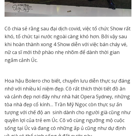
Cô chia sẻ rằng sau đại dịch covid, việc tổ chức Show rất
khó, tổ chức tại nước ngoài càng khó hơn. Bởi vậy sau
khi hoàn thành xong 4 Show diễn với việc bán cháy vé,
nữ ca sĩ mới thở phào nhẹ nhõm để dành thời gian
ngắm cảnh Úc.
Hoa hậu Bolero cho biết, chuyến lưu diễn thực sự đáng
nhớ với nhiều kỉ niệm đẹp. Cô rất thích thời tiết đồ ăn
và cảnh đẹp nơi đây như nhà hát Opera Sydney, những
tòa nhà đẹp cổ kính… Trần Mỹ Ngọc còn thực sự ấn
tượng với chế độ an sinh dành cho người già cũng như
quyền lợi của trẻ em Úc. Cô vô cùng ngưỡng mộ cuộc
sống tại Úc và đang có những ấp ủ cũng như dự định
về già có thể sinh sống ở đất nước này.