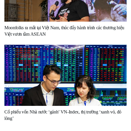
Moonfolks ra mắt tại Việt Nam, thúc đẩy hành trình các thương hiệu
Việt vươn tầm ASEAN
Cổ phiếu vốn Nhà nước ‘gánh’ VN-Index, thị trường ‘xanh vỏ, đỏ
lòng’