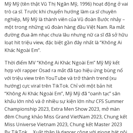
Mỹ Mỹ (tên thật Vũ Thị Ngân Mỹ, 1996) hoạt động ở vai
trò ca sĩ. Trước khi chuyển hướng làm ca sĩ chuyên
nghiệp, Mỹ Mỹ là thành viên của Vũ đoàn Bước nhảy –
một trong những vũ đoàn hàng đầu Việt Nam. Ra mắt
đường đua âm nhạc chưa lâu nhưng nữ ca sĩ đã sở hữu
loạt hit triệu view, đặc biệt gần đây nhất là “Không Ai
Khác Ngoài Em”.
Thời điểm MV “Không Ai Khác Ngoài Em” Mỹ Mỹ kết
hợp với rapper Osad ra mắt đã tạo hiệu ứng bùng nổ
với triệu view trên YouTube và trở thành trend (xu
hướng) cực viral trên TikTok. Chỉ với một bản hit
“Không Ai Khác Ngoài Em”, Mỹ Mỹ đã “oanh tạc” sân
khấu lớn nhỏ và ở nhiều sự kiện lớn như CFS Summer
Championship 2023, Extra Men Show 2023, mở màn
đêm Chung khảo Miss Grand VietNam 2023, Chung kết
Miss Universe Vietnam 2023, Chung kết Master 2023
By TikTok,… Xuất thân là dancer cộng với giọng hát nội