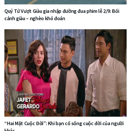
Quý Tử Vượt Giàu gia nhập đường đua phim lễ 2/9: Bối
cảnh giàu – nghèo khó đoán
“Hai Mặt Cuộc Đời”: Khi bạn cố sống cuộc đời của người
khác