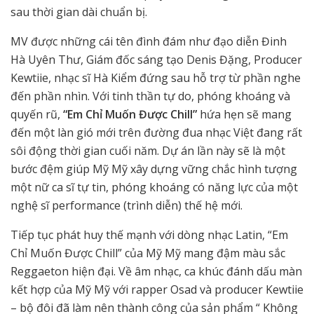
sau thời gian dài chuẩn bị.
MV được những cái tên đình đám như đạo diễn Đinh
Hà Uyên Thư, Giám đốc sáng tạo Denis Đặng, Producer
Kewtiie, nhạc sĩ Hà Kiểm đứng sau hỗ trợ từ phần nghe
đến phần nhìn. Với tinh thần tự do, phóng khoáng và
quyến rũ,
“Em Chỉ Muốn Được Chill”
hứa hẹn sẽ mang
đến một làn gió mới trên đường đua nhạc Việt đang rất
sôi động thời gian cuối năm. Dự án lần này sẽ là một
bước đệm giúp Mỹ Mỹ xây dựng vững chắc hình tượng
một nữ ca sĩ tự tin, phóng khoáng có năng lực của một
nghệ sĩ performance (trình diễn) thế hệ mới.
Tiếp tục phát huy thế mạnh với dòng nhạc Latin, “Em
Chỉ Muốn Được Chill” của Mỹ Mỹ mang đậm màu sắc
Reggaeton hiện đại. Về âm nhạc, ca khúc đánh dấu màn
kết hợp của Mỹ Mỹ với rapper Osad và producer Kewtiie
– bộ đôi đã làm nên thành công của sản phẩm “ Không