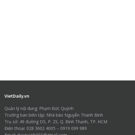
VietDaily.vn
Quản lý nội dung: Phạm Đức Quỳnh
Trưởng ban biên tập: Nhà báo Nguyễn Thanh Bình
Trụ sở: 49 đường D5, P. 25, Q. Bình Thạnh, TP. HCM
Điện thoại: 028 3602 4005 – 0919 099 989
Email: ducquynh001@gmail.com