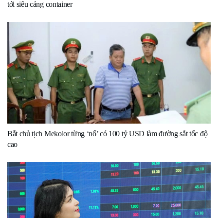
tới siêu cảng container
Bắt chủ tịch Mekolor từng ‘nổ’ có 100 tỷ USD làm đường sắt tốc độ
cao