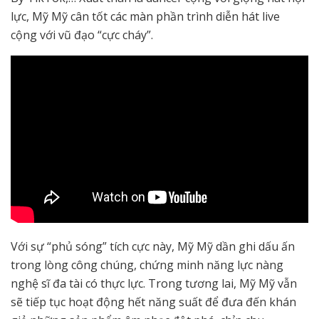
lực, Mỹ Mỹ cân tốt các màn phần trình diễn hát live
cộng với vũ đạo “cực cháy”.
Với sự “phủ sóng” tích cực này, Mỹ Mỹ dần ghi dấu ấn
trong lòng công chúng, chứng minh năng lực nàng
nghệ sĩ đa tài có thực lực. Trong tương lai, Mỹ Mỹ vẫn
sẽ tiếp tục hoạt động hết năng suất để đưa đến khán