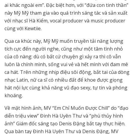
ai khác ngoài em”. Đặc biệt hơn, với “đứa con tinh thần”
này Mỹ Mỹ tham gia vào quá trình sáng tác và sản xuất
với nhạc sĩ Hà Kiểm, vocal producer và music producer
cùng với Kewtiie.
Qua ca khúc này, Mỹ Mỹ muốn truyền tải năng lượng
tích cực đến người nghe, cũng như một tâm tình nhỏ
của cô nàng: dù có bất cứ chuyện gì xảy ra thì cô vẫn
luôn là chính mình, sống vui vẻ và hết mình với đam mê
ca hát. Trên những nhịp điệu sôi động, bắt tai của dòng
nhạc Latin, nữ ca sĩ có nhiều đất để khoe được giọng
hát nội lực cùng khả năng vũ đạo sexy, tự tin và phóng
khoáng.
Về mặt hình ảnh, MV “Em Chỉ Muốn Được Chill” do “đạo
diễn triệu view” Đinh Hà Uyên Thư và “phù thủy hình
ảnh” Giám đốc sáng tạo Denis Đặng bắt tay thực hiện.
Qua bàn tay Đinh Hà Uyên Thư và Denis Đặng, MV