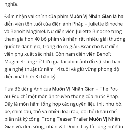
nghĩa.
Đảm nhận vai chính của phim
Muôn Vị Nhân Gian
là hai
diễn viên tên tuổi của điện ảnh Pháp – Juliette Binoche
và Benoît Magimel. Nữ diễn viên Juliette Binoche từng
tham gia hơn 40 bộ phim và nhận rất nhiều giải thưởng
quốc tế danh giá, trong đó có giải Oscar cho Nữ diễn
viên phụ xuất sắc nhất. Còn nam diễn viên Benoît
Magimel cũng sở hữu gia tài phim ảnh đồ sộ khi tham
gia nghệ thuật từ năm 14 tuổi và giữ vững phong độ
diễn xuất hơn 3 thập kỷ.
Tựa đề tiếng Anh của
Muôn Vị Nhân Gian
– The Pot-
au-Feu chỉ một món ăn truyền thống của nước Pháp.
Đây là món hầm tổng hợp các nguyên liệu thịt như bò,
bê, chim câu, thỏ và nhiều loại rau, đòi hỏi khâu chế
biến rất kỳ công. Trong Teaser Trailer
Muôn Vị Nhân
Gian
vừa lên sóng, nhân vật Dodin bày tỏ cùng nữ đầu