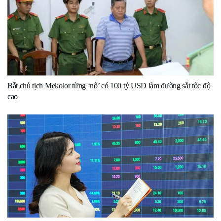
Bắt chủ tịch Mekolor từng ‘nổ’ có 100 tỷ USD làm đường sắt tốc độ
cao