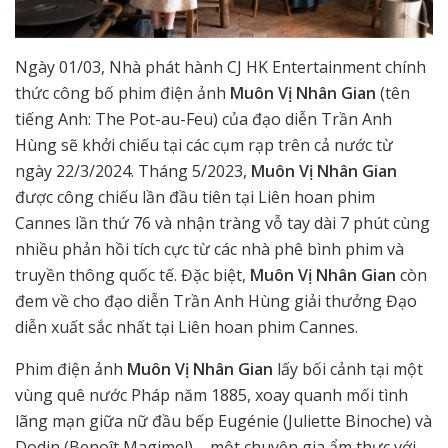
Ngày 01/03, Nhà phát hành CJ HK Entertainment chính
thức công bố phim điện ảnh
Muôn Vị Nhân Gian
(tên
tiếng Anh: The Pot-au-Feu) của đạo diễn Trần Anh
Hùng sẽ khởi chiếu tại các cụm rạp trên cả nước từ
ngày 22/3/2024. Tháng 5/2023,
Muôn Vị Nhân Gian
được công chiếu lần đầu tiên tại Liên hoan phim
Cannes lần thứ 76 và nhận tràng vỗ tay dài 7 phút cùng
nhiều phản hồi tích cực từ các nhà phê bình phim và
truyền thông quốc tế. Đặc biệt,
Muôn Vị Nhân Gian
còn
đem về cho đạo diễn Trần Anh Hùng giải thưởng Đạo
diễn xuất sắc nhất tại Liên hoan phim Cannes.
Phim điện ảnh
Muôn Vị Nhân Gian
lấy bối cảnh tại một
vùng quê nước Pháp năm 1885, xoay quanh mối tình
lãng mạn giữa nữ đầu bếp Eugénie (Juliette Binoche) và
Dodin (Benoît Magimel) – một chuyên gia ẩm thực với