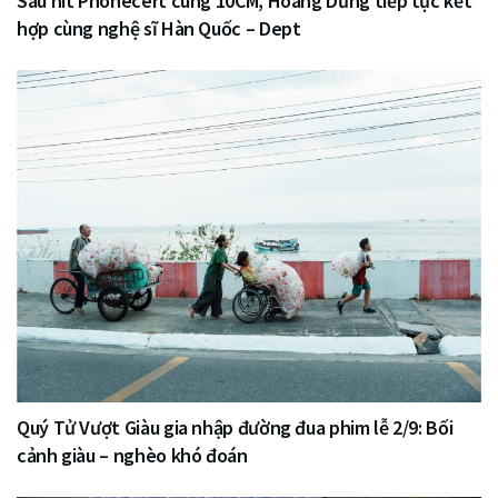
Sau hit Phonecert cùng 10CM, Hoàng Dũng tiếp tục kết
hợp cùng nghệ sĩ Hàn Quốc – Dept
Quý Tử Vượt Giàu gia nhập đường đua phim lễ 2/9: Bối
cảnh giàu – nghèo khó đoán