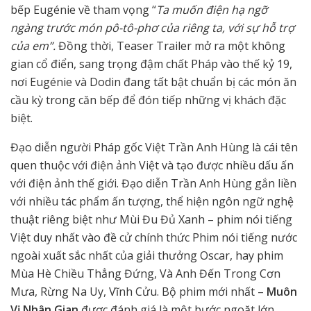
bếp Eugénie về tham vọng “
Ta muốn điện hạ ngỡ
ngàng trước món pô-tô-phơ của riêng ta, với sự hỗ trợ
của em”.
Đồng thời, Teaser Trailer mở ra một không
gian cổ điển, sang trọng đậm chất Pháp vào thế kỷ 19,
nơi Eugénie và Dodin đang tất bật chuẩn bị các món ăn
cầu kỳ trong căn bếp để đón tiếp những vị khách đặc
biệt.
Đạo diễn người Pháp gốc Việt Trần Anh Hùng là cái tên
quen thuộc với điện ảnh Việt và tạo được nhiều dấu ấn
với điện ảnh thế giới. Đạo diễn Trần Anh Hùng gắn liền
với nhiều tác phẩm ấn tượng, thể hiện ngôn ngữ nghệ
thuật riêng biệt như Mùi Đu Đủ Xanh – phim nói tiếng
Việt duy nhất vào đề cử chính thức Phim nói tiếng nước
ngoài xuất sắc nhất của giải thưởng Oscar, hay phim
Mùa Hè Chiều Thẳng Đứng, Và Anh Đến Trong Cơn
Mưa, Rừng Na Uy, Vĩnh Cửu. Bộ phim mới nhất –
Muôn
Vị Nhân Gian
được đánh giá là một bước ngoặt lớn