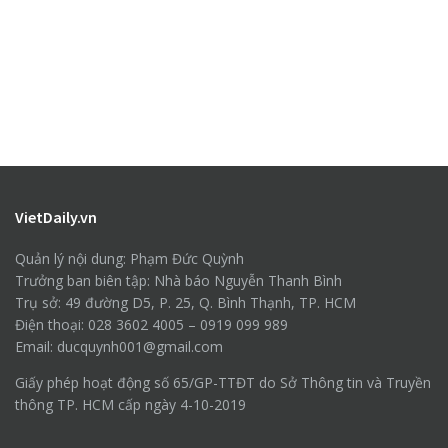
VietDaily.vn
Quản lý nội dung: Phạm Đức Quỳnh
Trưởng ban biên tập: Nhà báo Nguyễn Thanh Bình
Trụ sở: 49 đường D5, P. 25, Q. Bình Thạnh, TP. HCM
Điện thoại: 028 3602 4005 – 0919 099 989
Email: ducquynh001@gmail.com
Giấy phép hoạt động số 65/GP-TTĐT do Sở Thông tin và Truyền
thông TP. HCM cấp ngày 4-10-2019