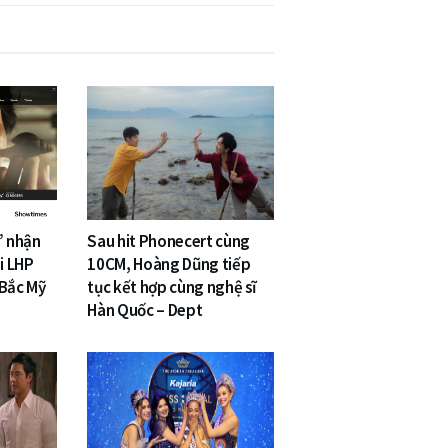
” nhận
Sau hit Phonecert cùng
i LHP
10CM, Hoàng Dũng tiếp
 Bắc Mỹ
tục kết hợp cùng nghệ sĩ
Hàn Quốc – Dept