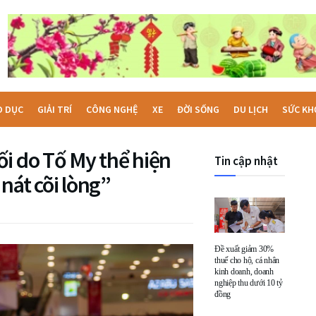
O DỤC
GIẢI TRÍ
CÔNG NGHỆ
XE
ĐỜI SỐNG
DU LỊCH
SỨC KH
i do Tố My thể hiện
Tin cập nhật
nát cõi lòng”
Đề xuất giảm 30%
thuế cho hộ, cá nhân
kinh doanh, doanh
nghiệp thu dưới 10 tỷ
đồng