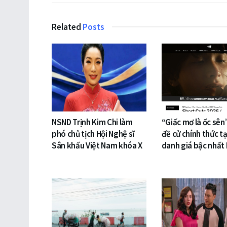
Related
Posts
NSND Trịnh Kim Chi làm
“Giấc mơ là ốc sên
phó chủ tịch Hội Nghệ sĩ
đề cử chính thức tạ
Sân khấu Việt Nam khóa X
danh giá bậc nhất