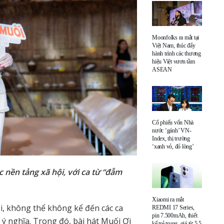
Moonfolks ra mắt tại
Việt Nam, thúc đẩy
hành trình các thương
hiệu Việt vươn tầm
ASEAN
Cổ phiếu vốn Nhà
nước ‘gánh’ VN-
Index, thị trường
‘xanh vỏ, đỏ lòng’
 nền tảng xã hội, với ca từ “đẫm
Xiaomi ra mắt
, không thể không kể đến các ca
REDMI 17 Series,
pin 7.500mAh, thiết
ý nghĩa. Trong đó, bài hát Muối Ơi
kế trẻ trung, giá từ 5,5