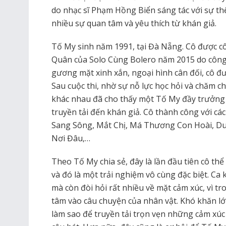
do nhạc sĩ Phạm Hồng Biển sáng tác với sự th
nhiều sự quan tâm và yêu thích từ khán giả.
Tố My sinh năm 1991, tại Đà Nẵng. Cô được cô
Quân của Solo Cùng Bolero năm 2015 do công 
gương mặt xinh xắn, ngoại hình cân đối, cô đ
Sau cuộc thi, nhờ sự nỗ lực học hỏi và chăm 
khác nhau đã cho thấy một Tố My đầy trưởng 
truyền tải đến khán giả. Cô thành công với c
Sang Sông, Mắt Chị, Má Thương Con Hoài, Du
Nơi Đâu,…
Theo Tố My chia sẻ, đây là lần đầu tiên cô th
và đó là một trải nghiệm vô cùng đặc biệt. Ca 
mà còn đòi hỏi rất nhiều về mặt cảm xúc, vì t
tâm vào câu chuyện của nhân vật. Khó khăn lớn n
làm sao để truyền tải trọn vẹn những cảm xúc