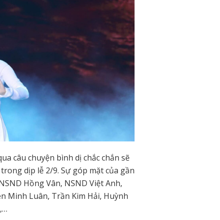
 qua câu chuyện bình dị chắc chắn sẽ
 trong dịp lễ 2/9. Sự góp mặt của gần
hư NSND Hồng Vân, NSND Việt Anh,
ên Minh Luân, Trần Kim Hải, Huỳnh
à,…