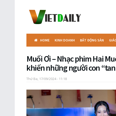
HOME
KINH DOANH
BẤT ĐỘNG SẢN
GIÁ
Muối Ơi – Nhạc phim Hai Muố
khiến những người con “tan 
Thứ Ba, 17/09/2024 - 11:18