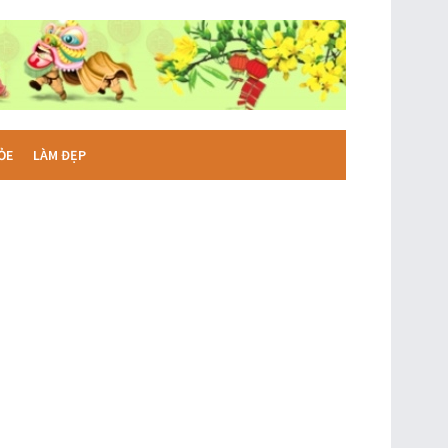
ỎE
LÀM ĐẸP