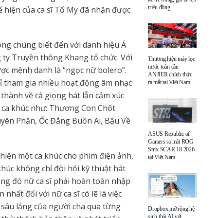
triệu đồng
ể hiện của ca sĩ Tố My đã nhận được
ng chúng biết đến với danh hiệu Á
ty Truyền thông Khang tổ chức. Với
Thương hiệu máy lọc
nước toàn cầu
ược mệnh danh là “ngọc nữ bolero”.
ANJIER chính thức
chỉ tham gia nhiều hoạt động âm nhạc
ra mắt tại Việt Nam
thành về cả giọng hát lẫn cảm xúc
ác ca khúc như: Thương Con Chốt
yên Phận, Ốc Đắng Buồn Ai, Bậu Về
ASUS Republic of
Gamers ra mắt ROG
Strix SCAR 18 2026
ể hiện một ca khúc cho phim điện ảnh,
tại Việt Nam
khúc không chỉ đòi hỏi kỹ thuật hát
rong đó nữ ca sĩ phải hoàn toàn nhập
hất đối với nữ ca sĩ có lẽ là việc
 sâu lắng của người cha qua từng
Dropbox mở rộng hệ
sinh thái AI với