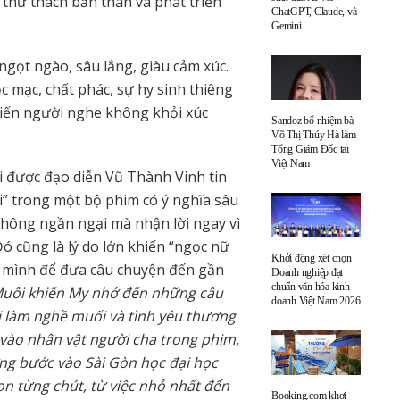
 thử thách bản thân và phát triển
ChatGPT, Claude, và
Gemini
ngọt ngào, sâu lắng, giàu cảm xúc.
c mạc, chất phác, sự hy sinh thiêng
hiến người nghe không khỏi xúc
Sandoz bổ nhiệm bà
Võ Thị Thúy Hà làm
Tổng Giám Đốc tại
Việt Nam
hi được đạo diễn Vũ Thành Vinh tin
i” trong một bộ phim có ý nghĩa sâu
không ngần ngại mà nhận lời ngay vì
ó cũng là lý do lớn khiến “ngọc nữ
Khởi động xét chọn
 mình để đưa câu chuyện đến gần
Doanh nghiệp đạt
chuẩn văn hóa kinh
Muối khiến My nhớ đến những câu
doanh Việt Nam 2026
i làm nghề muối và tình yêu thương
 vào nhân vật người cha trong phim,
ững bước vào Sài Gòn học đại học
con từng chút, từ việc nhỏ nhất đến
Booking.com khơi