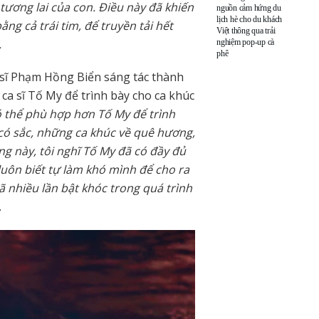
 tương lai của con. Điều này đã khiến
nguồn cảm hứng du
lịch hè cho du khách
ng cả trái tim, để truyền tải hết
Việt thông qua trải
.
nghiệm pop-up cà
phê
 sĩ Phạm Hồng Biển sáng tác thành
a sĩ Tố My để trình bày cho ca khúc
có thể phù hợp hơn Tố My để trình
có sắc, những ca khúc về quê hương,
ờng này, tôi nghĩ Tố My đã có đầy đủ
 luôn biết tự làm khó mình để cho ra
 nhiều lần bật khóc trong quá trình
.