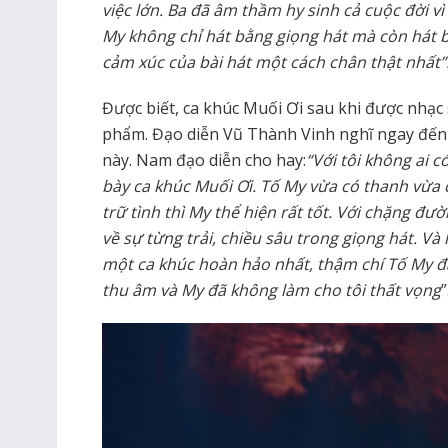
việc lớn. Ba đã âm thầm hy sinh cả cuộc đời vì
My không chỉ hát bằng giọng hát mà còn hát bằ
cảm xúc của bài hát một cách chân thật nhất”
Được biết, ca khúc Muối Ơi sau khi được nhạc
phẩm. Đạo diễn Vũ Thành Vinh nghĩ ngay đến c
này. Nam đạo diễn cho hay:
“Với tôi không ai 
bày ca khúc Muối Ơi. Tố My vừa có thanh vừa 
trữ tình thì My thể hiện rất tốt. Với chặng đư
về sự từng trải, chiều sâu trong giọng hát. Và
một ca khúc hoàn hảo nhất, thậm chí Tố My đã
thu âm và My đã không làm cho tôi thất vọng
”