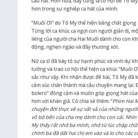
câu hát. Hơn nữa, đây cũng là cơ hội để Tố My
hơn trong sự nghiệp ca hát của mình.
“Muối Ơi” do Tố My thể hiện bằng chất giọng 
Từng lời ca khúc ca ngợi con người giản dị, mộ
liêng của người cha Hai Muối dành cho con k
động, nghẹn ngào và đầy thương xót.
Nữ ca sĩ đã bày tỏ sự hạnh phúc và vinh dự k
tưởng và trao cơ hội thể hiện ca khúc “Muối Ơ
sắc như vậy. Khi nhận được đề bài, Tố My đã 
cảm xúc chân thành mà câu chuyện mang lại. Đ
bolero” đồng cảm và muốn góp giọng hát của
hơn với khán giả. Cô chia sẻ thêm: “
Phim Hai 
chuyện đời thực về sự vất vả của những ngườ
vô bờ bến của cha mẹ dành cho con cái. Nhìn
My thấy rất nhớ ba mình, nhớ từ lúc chập ch
chính ba đã dắt hai chị em vào và lo cho các 