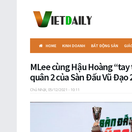
HOME
KINH DOANH
BẤT ĐỘNG SẢN
GIÁ
MLee cùng Hậu Hoàng “tay t
quân 2 của Sàn Đấu Vũ Đạo 
Chủ Nhật, 05/12/2021 - 10:11