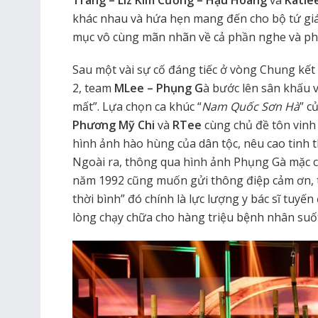
Trang – Liz Kim Cương – Hậu Hoàng
và
Katle
khác nhau và hứa hẹn mang đến cho bộ tứ gi
mục vô cùng mãn nhãn về cả phần nghe và ph
Sau một vài sự cố đáng tiếc ở vòng Chung kết
2, team
MLee – Phụng G
à bước lên sân khấu 
mất”. Lựa chọn ca khúc “
Nam Quốc Sơn Hà
” c
Phương Mỹ Chi
và
RTee
cùng chủ đề tôn vinh
hình ảnh hào hùng của dân tộc, nêu cao tinh 
Ngoài ra, thông qua hình ảnh Phụng Gà mặc ch
năm 1992 cũng muốn gửi thông điệp cảm ơn, 
thời bình” đó chính là lực lượng y bác sĩ tuyế
lòng chạy chữa cho hàng triệu bệnh nhân suốt