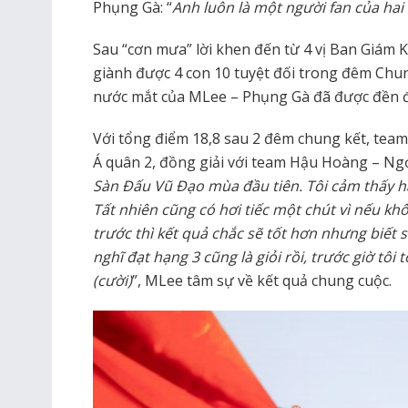
Phụng Gà: “
Anh luôn là một người fan của hai
Sau “cơn mưa” lời khen đến từ 4 vị Ban Giám 
giành được 4 con 10 tuyệt đối trong đêm Chung
nước mắt của MLee – Phụng Gà đã được đền 
Với tổng điểm 18,8 sau 2 đêm chung kết, tea
Á quân 2, đồng giải với team Hậu Hoàng – Ngọ
Sàn Đấu Vũ Đạo mùa đầu tiên. Tôi cảm thấy hà
Tất nhiên cũng có hơi tiếc một chút vì nếu kh
trước thì kết quả chắc sẽ tốt hơn nhưng biết s
nghĩ đạt hạng 3 cũng là giỏi rồi, trước giờ tôi 
(cười)
”, MLee tâm sự về kết quả chung cuộc.