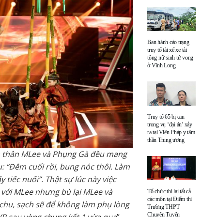
Ban hành cáo trạng
truy tố tài xế xe tải
tông nữ sinh tử vong
ở Vĩnh Long
Truy tố 65 bị can
trong vụ ‘đại án’ xảy
ra tại Viện Pháp y tâm
thần Trung ương
n thân MLee và Phụng Gà đều mang
u: “Đêm cuối rồi, bung nóc thôi. Làm
 tiếc nuối”. Thật sự lúc này việc
với MLee nhưng bù lại MLee và
Tổ chức thi lại tất cả
các môn tại Điểm thi
hu, sạch sẽ để không làm phụ lòng
Trường THPT
Chuyên Tuyên