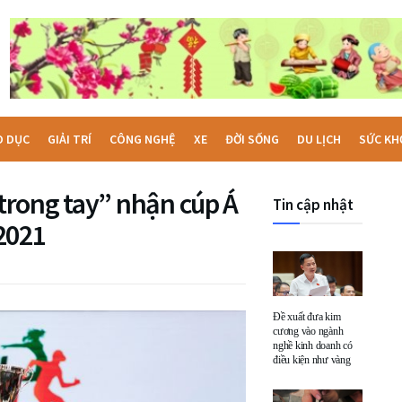
O DỤC
GIẢI TRÍ
CÔNG NGHỆ
XE
ĐỜI SỐNG
DU LỊCH
SỨC KH
rong tay” nhận cúp Á
Tin cập nhật
2021
Đề xuất đưa kim
cương vào ngành
nghề kinh doanh có
điều kiện như vàng