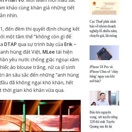
en Phan Võ
. Mỗi team mỗi màu sắc
ám khảo cùng khán giả những tiết
ần nhìn.
Cục Thuế phát cảnh
báo về nhóm doanh
 1, đến đêm thi quyết định chung kết
nghiệp lỗ nhiều năm,
với một tâm thế “không còn gì để
chuyển giá, lãi mỏng
ủa
DTAP
qua sự trình bày của
Erik –
 anh hùng đất Việt,
MLee
tái hiện
thần yêu nước chống giặc ngoại xâm.
iếc áo blouse trắng, nữ ca sĩ sinh
iPhone 18 Pro và
iPhone Ultra sẽ ‘cháy
tri ân sâu sắc đến những “anh hùng
hàng’ ngay sau khi
mở bán?
n đầu đã không ngại khó khăn, hết
 thời gian khó khăn vừa qua.
Bảo lưu nguyện
vọng, xét tuyển riêng
328 thí sinh Tuyên
Quang sau thi lại