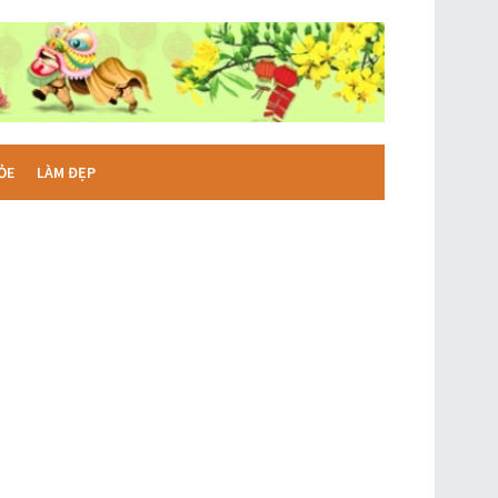
ỎE
LÀM ĐẸP