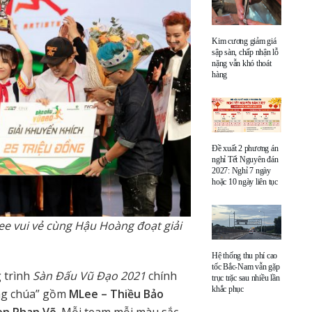
Kim cương giảm giá
sập sàn, chấp nhận lỗ
nặng vẫn khó thoát
hàng
Đề xuất 2 phương án
nghỉ Tết Nguyên đán
2027: Nghỉ 7 ngày
hoặc 10 ngày liên tục
ee vui vẻ cùng Hậu Hoàng đoạt giải
Hệ thống thu phí cao
tốc Bắc-Nam vẫn gặp
 trình
Sàn Đấu Vũ Đạo 2021
chính
trục trặc sau nhiều lần
khắc phục
ông chúa” gồm
MLee – Thiều Bảo