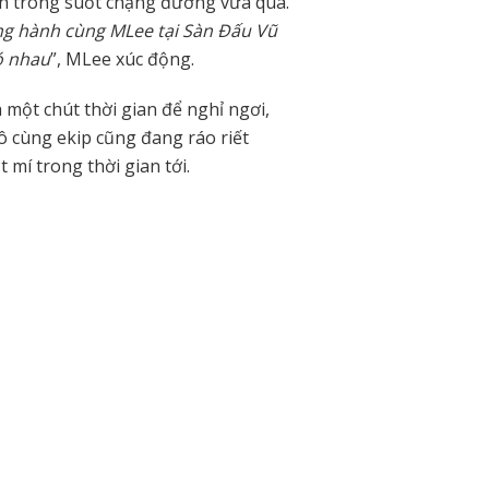
h trong suốt chặng đường vừa qua.
g hành cùng MLee tại Sàn Đấu Vũ
ó nhau
”, MLee xúc động.
h một chút thời gian để nghỉ ngơi,
ô cùng ekip cũng đang ráo riết
 mí trong thời gian tới.