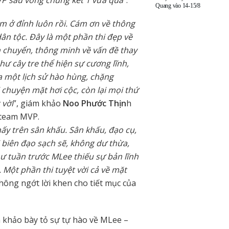
VP sau vòng chung kết 1 vừa qua
”.
Quang vào 14-15/8
 ở đỉnh luôn rồi. Cám ơn về thông
dân tộc. Đây là một phần thi đẹp về
n chuyển, thông minh về vấn đề thay
hư cây tre thể hiện sự cương lĩnh,
a một lịch sử hào hùng, chặng
chuyện mặt hơi cộc, còn lại mọi thứ
 vời
”, giám khảo
Noo Phước Thịn
h
 team MVP.
y trên sân khấu. Sân khấu, đạo cụ,
i biên đạo sạch sẽ, không dư thừa,
 tuần trước MLee thiếu sự bản lĩnh
 Một phần thi tuyệt vời cả về mặt
ông ngớt lời khen cho tiết mục của
 khảo bày tỏ sự tự hào về MLee –