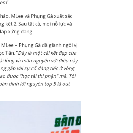
 em
”.
Khảo, MLee và Phụng Gà xuất sắc
 kết 2. Sau tất cả, mọi nỗ lực và
đáp xứng đáng.
m MLee – Phụng Gà đã giành ngôi vị
c Tân. “
Đây là một cái kết đẹp của
i lòng và mãn nguyện với điều này.
ông gặp vài sự cố đáng tiếc ở vòng
ao được “học tài thi phận” mà. Tôi
toàn dính lời nguyền top 5 là out