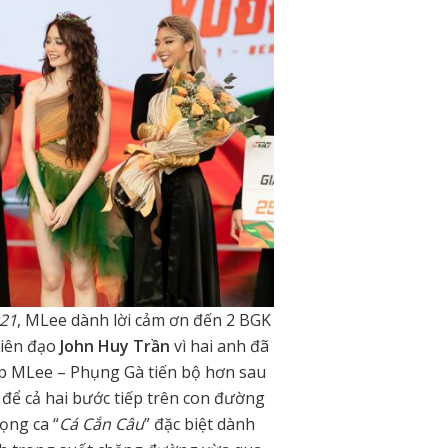
21
, MLee dành lời cảm ơn đến 2 BGK
biên đạo
John Huy Trần
vì hai anh đã
úp MLee – Phụng Gà tiến bộ hơn sau
 để cả hai bước tiếp trên con đường
ọng ca “
Cá Cắn Câu
” đặc biệt dành