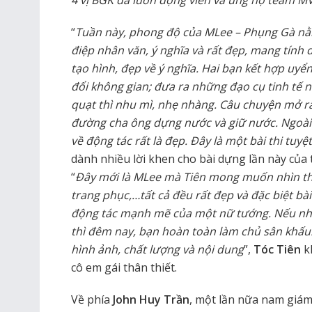
4 vị BGK đã luôn động viên và ủng hộ team M
“
Tuần này, phong độ của MLee – Phụng Gà nằm
điệp nhân văn, ý nghĩa và rất đẹp, mang tính 
tạo hình, đẹp về ý nghĩa. Hai bạn kết hợp uyể
đổi không gian; đưa ra những đạo cụ tinh tế n
quạt thì nhu mì, nhẹ nhàng. Câu chuyện mở r
đường cha ông dựng nước và giữ nước. Ngoài 
về động tác rất là đẹp. Đây là một bài thi tuyệt
dành nhiều lời khen cho bài dựng lần này của
“
Đây mới là MLee mà Tiên mong muốn nhìn thấ
trang phục,…tất cả đều rất đẹp và đặc biệt bà
động tác mạnh mẽ của một nữ tướng. Nếu như
thì đêm nay, bạn hoàn toàn làm chủ sân khấu.
hình ảnh, chất lượng và nội dung
”,
Tóc Tiên
kh
cô em gái thân thiết.
Về phía
John Huy Trần
, một lần nữa nam giám