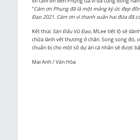
lời cảm ơn đến Phụng Gà vì đã cùng đồng hàn
“
Cám ơn Phụng đã là một mảng ký ức đẹp đồn
Đạo 2021. Cám ơn vì thanh xuân hai đứa đã c
Kết thúc
Sàn Đấu Vũ Đạo
, MLee tiết lộ sẽ dàn
chữa lành vết thương ở chân. Song song đó, c
chuẩn bị cho một số dự án cá nhân sẽ được bật
Mai Anh / Văn Hóa