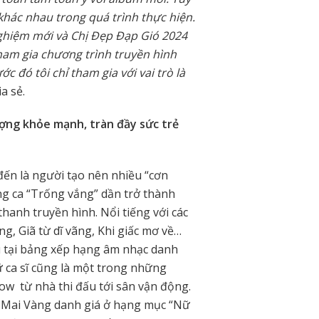
 khác nhau trong quá trình thực hiện.
 nghiệm mới và Chị Đẹp Đạp Gió 2024
tham gia chương trình truyền hình
ước đó tôi chỉ tham gia với vai trò là
ia sẻ.
ng khỏe mạnh, tràn đầy sức trẻ
ến là người tạo nên nhiều “cơn
g ca “Trống vắng” dần trở thành
thanh truyền hình. Nổi tiếng với các
g, Giã từ dĩ vãng, Khi giấc mơ về…
u tại bảng xếp hạng âm nhạc danh
 ca sĩ cũng là một trong những
ow từ nhà thi đấu tới sân vận động.
ng Mai Vàng danh giá ở hạng mục “Nữ