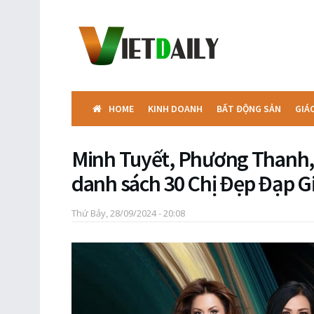
HOME
KINH DOANH
BẤT ĐỘNG SẢN
GIÁ
Minh Tuyết, Phương Thanh, 
danh sách 30 Chị Đẹp Đạp G
Thứ Bảy, 28/09/2024 - 20:08