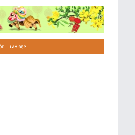
ỎE
LÀM ĐẸP