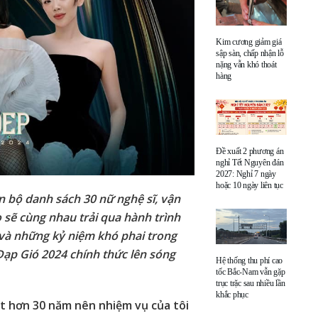
Kim cương giảm giá
sập sàn, chấp nhận lỗ
nặng vẫn khó thoát
hàng
Đề xuất 2 phương án
nghỉ Tết Nguyên đán
2027: Nghỉ 7 ngày
hoặc 10 ngày liên tục
n bộ danh sách 30 nữ nghệ sĩ, vận
 sẽ cùng nhau trải qua hành trình
và những kỷ niệm khó phai trong
Đạp Gió 2024 chính thức lên sóng
Hệ thống thu phí cao
tốc Bắc-Nam vẫn gặp
trục trặc sau nhiều lần
khắc phục
ốt hơn 30 năm nên nhiệm vụ của tôi