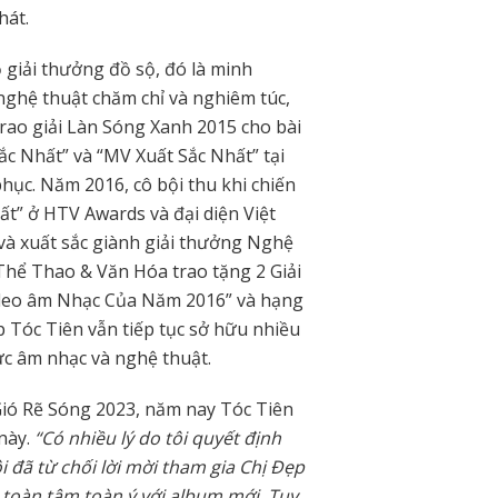
hát.
giải thưởng đồ sộ, đó là minh
nghệ thuật chăm chỉ và nghiêm túc,
trao giải Làn Sóng Xanh 2015 cho bài
ắc Nhất” và “MV Xuất Sắc Nhất” tại
ục. Năm 2016, cô bội thu khi chiến
t” ở HTV Awards và đại diện Việt
à xuất sắc giành giải thưởng Nghệ
 Thể Thao & Văn Hóa trao tặng 2 Giải
deo âm Nhạc Của Năm 2016” và hạng
 Tóc Tiên vẫn tiếp tục sở hữu nhiều
ực âm nhạc và nghệ thuật.
Gió Rẽ Sóng 2023, năm nay Tóc Tiên
 này.
“Có nhiều lý do tôi quyết định
 đã từ chối lời mời tham gia Chị Đẹp
 toàn tâm toàn ý với album mới. Tuy