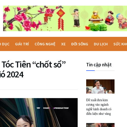
O DỤC
GIẢI TRÍ
CÔNG NGHỆ
XE
ĐỜI SỐNG
DU LỊCH
SỨC KH
Tóc Tiên “chốt sổ”
Tin cập nhật
ió 2024
Đề xuất đưa kim
cương vào ngành
nghề kinh doanh có
điều kiện như vàng