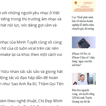
ối với những người yêu nhạc ở Việt
Cục Thuế phát cảnh
tiếng trong thị trường âm nhạc và
báo về nhóm doanh
hát nội lực, vóc dáng gợi cảm và
nghiệp lỗ nhiều năm,
chuyển giá, lãi mỏng
 nhạc của Minh Tuyết cũng vô cùng
 hit của cô luôn viral trên các nền
make lại ca khúc theo một cách vui
iPhone 18 Pro và
iPhone Ultra sẽ ‘cháy
hàng’ ngay sau khi
mở bán?
ở hữu nhan sắc sắc sảo và giọng hát
c động tác vũ đạo hấp dẫn để hoàn
ớn như: Sao Anh Ra Đi, Thầm Gọi Tên
Bảo lưu nguyện
vọng, xét tuyển riêng
328 thí sinh Tuyên
năm theo nghệ thuật, Chị Đẹp Minh
Quang sau thi lại