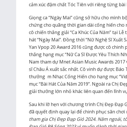
cảm xúc đậm chất Tóc Tiên với riêng từng bài 
Giọng ca “Ngày Mai” cũng sở hữu cho mình bộ 
chứng cho quãng thời gian dài cống hiến cho 
cô chiến thắng giải “Ca Khúc Của Năm” tại Lễ 
hát “Ngày Mai”. Đồng thời “Nữ Nghệ Sĩ Xuất S
Yan Vpop 20 Award 2016 cũng được cô chinh ph
thắng hạng mục “Nữ Ca Sĩ Được Yêu Thích Nhấ
Nam tham dự Mnet Asian Music Awards 2017 v
sĩ Châu Á xuất sắc nhất. Cô vinh dự được Báo
thưởng m Nhạc Cống Hiến cho hạng mục “Vi
mục “Bài Hát Của Năm 2019”. Ngoài ra Chị Đẹp
giải thưởng lớn nhỏ khác liên quan đến lĩnh v
Sau khi lỡ hẹn với chương trình Chị Đẹp Đạp 
đã quyết định quay lại để chinh phục sân chơi
tham gia Chị Đẹp Đạp Gió 2024. Năm ngoái, tôi
Đạp Gió Rẽ Sóng 2023 vì muốn dành thời gian