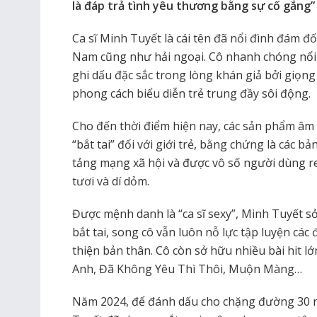
là đáp trả tình yêu thương bằng sự cố gắng”
Ca sĩ Minh Tuyết là cái tên đã nổi đình đám đ
Nam cũng như hải ngoại. Cô nhanh chóng nổi 
ghi dấu đặc sắc trong lòng khán giả bởi giọng 
phong cách biểu diễn trẻ trung đầy sôi động.
Cho đến thời điểm hiện nay, các sản phẩm âm
“bắt tai” đối với giới trẻ, bằng chứng là các bản
tảng mạng xã hội và được vô số người dùng re
tươi và dí dỏm.
Được mệnh danh là “ca sĩ sexy”, Minh Tuyết s
bắt tai, song cô vẫn luôn nỗ lực tập luyện cá
thiện bản thân. Cô còn sở hữu nhiều bài hit l
Anh, Đã Không Yêu Thì Thôi, Muộn Màng…
Năm 2024, để đánh dấu cho chặng đường 30 