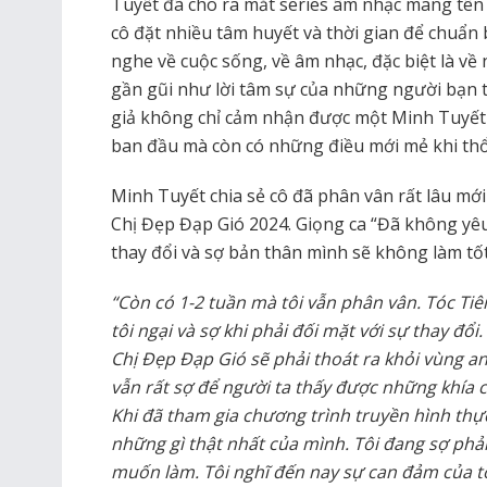
Tuyết đã cho ra mắt series âm nhạc mang tên
cô đặt nhiều tâm huyết và thời gian để chuẩn
nghe về cuộc sống, về âm nhạc, đặc biệt là v
gần gũi như lời tâm sự của những người bạn
giả không chỉ cảm nhận được một Minh Tuyết
ban đầu mà còn có những điều mới mẻ khi thổi
Minh Tuyết chia sẻ cô đã phân vân rất lâu mớ
Chị Đẹp Đạp Gió 2024. Giọng ca “Đã không yêu 
thay đổi và sợ bản thân mình sẽ không làm tố
“Còn có 1-2 tuần mà tôi vẫn phân vân. Tóc Tiên 
tôi ngại và sợ khi phải đối mặt với sự thay đổi.
Chị Đẹp Đạp Gió sẽ phải thoát ra khỏi vùng an
vẫn rất sợ để người ta thấy được những khía
Khi đã tham gia chương trình truyền hình thực
những gì thật nhất của mình. Tôi đang sợ phải
muốn làm. Tôi nghĩ đến nay sự can đảm của t