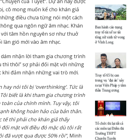
 “Chuyện của Tuyết”. Dự án này được
 bị, cô mong muốn kể cho khán giả
ề những điều chưa từng nói một cách
 thông qua ngôn ngữ âm nhạc. Khán
Ban hành cáo trạng
truy tố tài xế xe tải
 với tâm hồn nguyên sơ như thuở
tông nữ sinh tử vong
 làn gió mới vào âm nhạc.
ở Vĩnh Long
i dám nhận lời tham gia chương trình
thì thôi” sợ phải đối mặt với những
t khi đảm nhận những vai trò mới.
Truy tố 65 bị can
trong vụ ‘đại án’ xảy
ra tại Viện Pháp y tâm
hay nói tôi bị ‘overthinking’. Tức là
thần Trung ương
 Tôi biết là khi tham gia chương trình
 toàn của chính mình. Tuy vậy, tôi
 cạnh không hoàn hảo của bản thân.
 tế thì phải cho khán giả thấy
Tổ chức thi lại tất cả
 đối mặt với điều đó mặc dù tôi rất
các môn tại Điểm thi
Trường THPT
ôi đã vượt qua được 50% rồi”,
Minh
Chuyên Tuyên