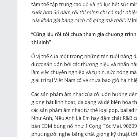
tâm thế tập trung cao độ và nỗ lực hết sức mìn
suốt hơn 30 năm rồi thì mình chỉ có một nhiệm
của khán giả bằng cách cố gắng mà thôi”
, Min
“Cũng lâu rồi tôi chưa tham gia chương trình 
thí sinh”
Ở vị thế của một trong những tên tuổi hàng đầ
được săn đón bởi các thương hiệu và nhãn hàn
làm việc chuyên nghiệp và tự tin, sức nóng m
giải trí tại Việt Nam có vẻ chưa bao giờ hạ nhi
Các sản phẩm âm nhạc của cô luôn hướng đến s
giọng hát linh hoạt, đa dạng và dễ biến hóa 
các sản phẩm âm nhạc từ thể loại pop, balla
Như Anh, Nếu Anh Là Em hay đậm chất R&B của
bản EDM bùng nổ như 1 Cọng Tóc Mai, 906090
phục người nghe bằng chất giọng kỹ thuật tốt