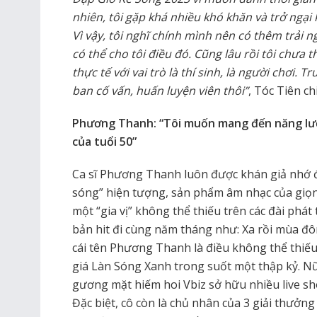
nhiên, tôi gặp khá nhiều khó khăn và trở ngại
Vì vậy, tôi nghĩ chính mình nên có thêm trải
có thể cho tôi điều đó. Cũng lâu rồi tôi chưa 
thực tế với vai trò là thí sinh, là người chơi. Tr
ban cố vấn, huấn luyện viên thôi”
, Tóc Tiên ch
Phương Thanh: “Tôi muốn mang đến năng lượ
của tuổi 50”
Ca sĩ Phương Thanh luôn được khán giả nhớ đ
sóng” hiện tượng, sản phẩm âm nhạc của giọn
một “gia vị” không thể thiếu trên các đài phát 
bản hit đi cùng năm tháng như: Xa rồi mùa đôn
cái tên Phương Thanh là điều không thể thiế
giá Làn Sóng Xanh trong suốt một thập kỷ. Nữ
gương mặt hiếm hoi Vbiz sở hữu nhiều live sh
Đặc biệt, cô còn là chủ nhân của 3 giải thưở