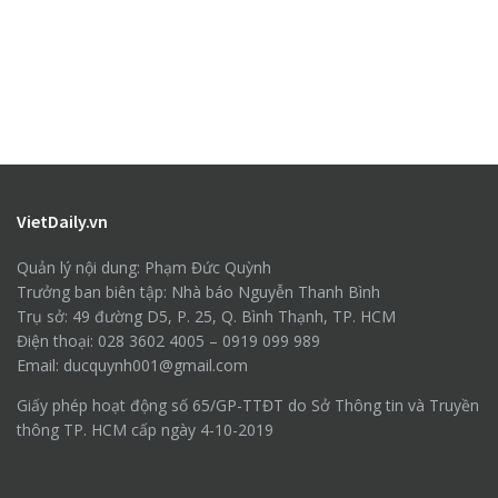
VietDaily.vn
Quản lý nội dung: Phạm Đức Quỳnh
Trưởng ban biên tập: Nhà báo Nguyễn Thanh Bình
Trụ sở: 49 đường D5, P. 25, Q. Bình Thạnh, TP. HCM
Điện thoại: 028 3602 4005 – 0919 099 989
Email: ducquynh001@gmail.com
Giấy phép hoạt động số 65/GP-TTĐT do Sở Thông tin và Truyền
thông TP. HCM cấp ngày 4-10-2019