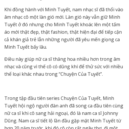
Khi đồng hành với Minh Tuyết, nam nhạc sĩ đã thổi vào
âm nhạc cô một làn gió mới. Làn gió này vẫn giữ Minh
Tuyết ở đó nhưng cho Minh Tuyết khoác lên một tấm
áo mới thật đẹp, thật fashion, thật hiện đại để tiếp cận
cả khán giả trẻ lẫn những người đã yêu mến giọng ca
Minh Tuyết bấy lâu.
Điều này giúp nữ ca sĩ thăng hoa nhiều hơn trong âm
nhạc và cũng vì thế cô có dũng khí để thử sức với nhiều
thể loại khác nhau trong “Chuyện Của Tuyết”.
Trong tập đầu tiên series Chuyện Của Tuyết, Minh
Tuyết hội ngộ người đàn anh đã song ca đầu tiên cùng
nữ ca sĩ khi cô sang hải ngoại, đó là nam ca sĩ Johnny
Dũng. Nam ca sĩ tiết lộ lần đầu gặp mặt Minh Tuyết từ
hơn 20 năm trước, khi đó cô còn rất ngây thơ, đi một