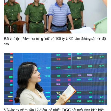
Bắt chủ tịch Mekolor từng ‘nổ’ có 100 tỷ USD làm đường sắt tốc độ
cao
VN-Index giảm gần 12 điểm, cổ phiếu DGC bất ngờ tăng kịch biên