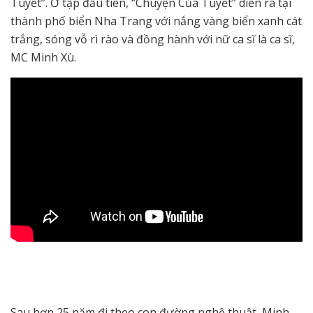
Tuyết”. Ở tập đầu tiên, “Chuyện Của Tuyết” diễn ra tại
thành phố biển Nha Trang với nắng vàng biển xanh cát
trắng, sóng vỗ rì rào và đồng hành với nữ ca sĩ là ca sĩ,
MC Minh Xù.
Sau hơn 25 năm đi theo con đường nghệ thuật, Minh