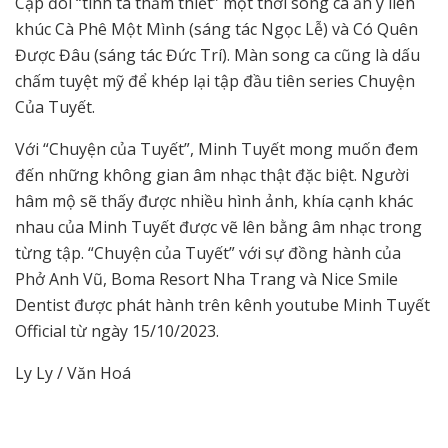
Cặp đôi “tình ta thắm thiết” một thời song ca ăn ý liên
khúc Cà Phê Một Mình (sáng tác Ngọc Lễ) và Có Quên
Được Đâu (sáng tác Đức Trí). Màn song ca cũng là dấu
chấm tuyệt mỹ để khép lại tập đầu tiên series Chuyện
Của Tuyết.
Với “Chuyện của Tuyết”, Minh Tuyết mong muốn đem
đến những không gian âm nhạc thật đặc biệt. Người
hâm mộ sẽ thấy được nhiều hình ảnh, khía cạnh khác
nhau của Minh Tuyết được vẽ lên bằng âm nhạc trong
từng tập. “Chuyện của Tuyết” với sự đồng hành của
Phở Anh Vũ, Boma Resort Nha Trang và Nice Smile
Dentist được phát hành trên kênh youtube Minh Tuyết
Official từ ngày 15/10/2023.
Ly Ly / Văn Hoá