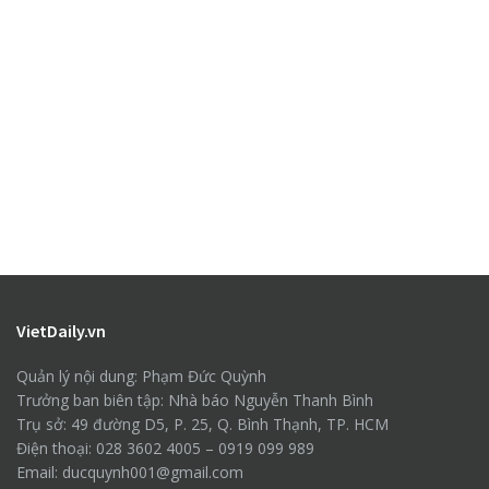
VietDaily.vn
Quản lý nội dung: Phạm Đức Quỳnh
Trưởng ban biên tập: Nhà báo Nguyễn Thanh Bình
Trụ sở: 49 đường D5, P. 25, Q. Bình Thạnh, TP. HCM
Điện thoại: 028 3602 4005 – 0919 099 989
Email: ducquynh001@gmail.com