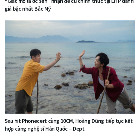
“Giấc mơ là ốc sên” nhận đề cử chính thức tại LHP danh
giá bậc nhất Bắc Mỹ
Sau hit Phonecert cùng 10CM, Hoàng Dũng tiếp tục kết
hợp cùng nghệ sĩ Hàn Quốc – Dept