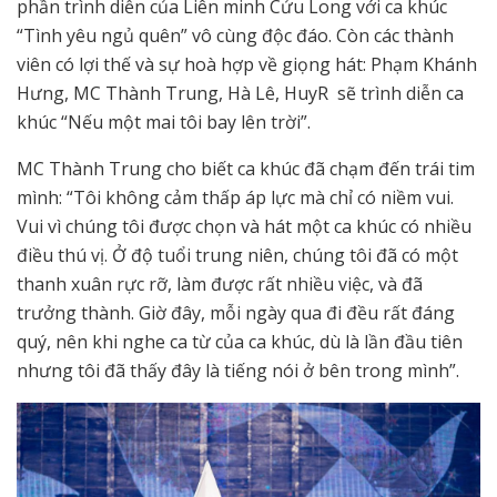
phần trình diễn của Liên minh Cửu Long với ca khúc
“Tình yêu ngủ quên” vô cùng độc đáo. Còn các thành
viên có lợi thế và sự hoà hợp về giọng hát: Phạm Khánh
Hưng, MC Thành Trung, Hà Lê, HuyR sẽ trình diễn ca
khúc “Nếu một mai tôi bay lên trời”.
MC Thành Trung cho biết ca khúc đã chạm đến trái tim
mình: “Tôi không cảm thấp áp lực mà chỉ có niềm vui.
Vui vì chúng tôi được chọn và hát một ca khúc có nhiều
điều thú vị. Ở độ tuổi trung niên, chúng tôi đã có một
thanh xuân rực rỡ, làm được rất nhiều việc, và đã
trưởng thành. Giờ đây, mỗi ngày qua đi đều rất đáng
quý, nên khi nghe ca từ của ca khúc, dù là lần đầu tiên
nhưng tôi đã thấy đây là tiếng nói ở bên trong mình”.