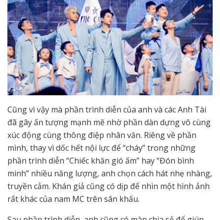
Cũng vì vậy mà phần trình diễn của anh và các Anh Tài
đã gây ấn tượng mạnh mẽ nhờ phần dàn dựng vô cùng
xúc động cùng thông điệp nhân văn. Riêng về phần
mình, thay vì dốc hết nội lực để “cháy” trong những
phần trình diễn “Chiếc khăn gió ấm” hay “Đón bình
minh” nhiều năng lượng, anh chọn cách hát nhẹ nhàng,
truyền cảm. Khán giả cũng có dịp để nhìn một hình ảnh
rất khác của nam MC trên sân khấu.
Sau phần trình diễn, anh cũng có màn chia sẻ để giúp