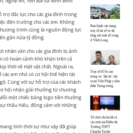
, Nghệ An, Yên Bái và Ninh Bình
.
 trợ đắc lực cho các gia đình trong
iệc đến trường cho các em. Không
Ban hành cáo trạng
a chương trình cũng là nguồn động lực
truy tố tài xế xe tải
tông nữ sinh tử vong
đến gần nửa tỷ đồng.
ở Vĩnh Long
i nhân văn cho các gia đình bị ảnh
ôi có hoàn cảnh khó khăn trên cả
ịp thời về mặt vật chất. Ngoài ra,
Truy tố 65 bị can
 các em nhỏ có cơ hội thể hiện tài
trong vụ ‘đại án’ xảy
gộ. Cùng với sự hỗ trợ của các khách
ra tại Viện Pháp y tâm
thần Trung ương
 cơ hội nhận giải thưởng từ chương
. Mỗi một chiếc bảng logo tiền thưởng
t sự thấu hiểu, đồng cảm với những
Tổ chức thi lại tất cả
các môn tại Điểm thi
 mang tính thời sự như vậy đã giúp
Trường THPT
Chuyên Tuyên