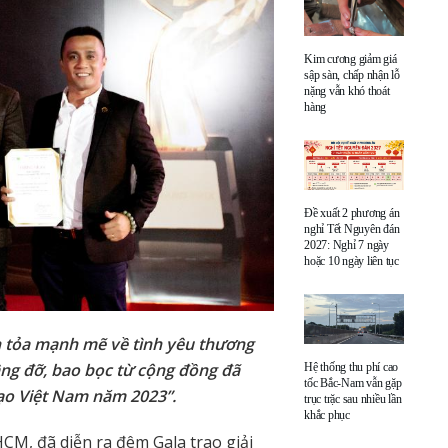
Kim cương giảm giá
sập sàn, chấp nhận lỗ
nặng vẫn khó thoát
hàng
Đề xuất 2 phương án
nghỉ Tết Nguyên đán
2027: Nghỉ 7 ngày
hoặc 10 ngày liên tục
an tỏa mạnh mẽ về tình yêu thương
ng đỡ, bao bọc từ cộng đồng đã
Hệ thống thu phí cao
tốc Bắc-Nam vẫn gặp
tạo Việt Nam năm 2023”.
trục trặc sau nhiều lần
khắc phục
HCM, đã diễn ra đêm Gala trao giải