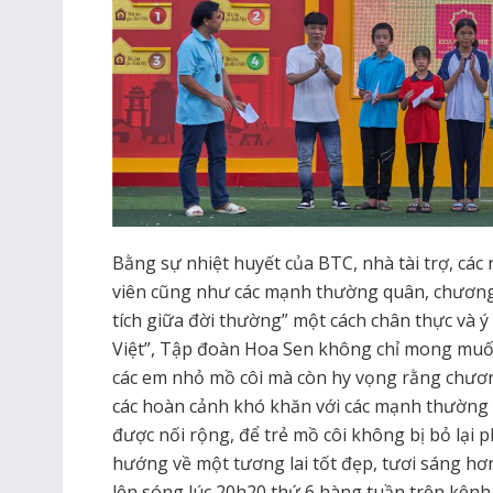
Bằng sự nhiệt huyết của BTC, nhà tài trợ, các
viên cũng như các mạnh thường quân, chương 
tích giữa đời thường” một cách chân thực và 
Việt”, Tập đoàn Hoa Sen không chỉ mong muốn
các em nhỏ mồ côi mà còn hy vọng rằng chương 
các hoàn cảnh khó khăn với các mạnh thường 
được nối rộng, để trẻ mồ côi không bị bỏ lại 
hướng về một tương lai tốt đẹp, tươi sáng h
lên sóng lúc 20h20 thứ 6 hàng tuần trên kên