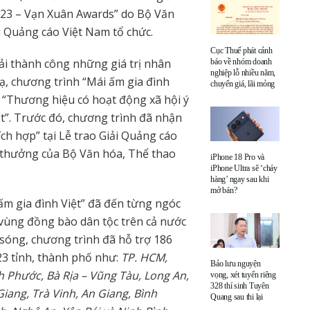
023 – Vạn Xuân Awards” do Bộ Văn
ội Quảng cáo Việt Nam tổ chức.
Cục Thuế phát cảnh
tải thành công những giá trị nhân
báo về nhóm doanh
nghiệp lỗ nhiều năm,
ạ, chương trình “Mái ấm gia đình
chuyển giá, lãi mỏng
 “Thương hiệu có hoạt động xã hội ý
t”. Trước đó, chương trình đã nhận
ích hợp” tại Lễ trao Giải Quảng cáo
 thưởng của Bộ Văn hóa, Thể thao
iPhone 18 Pro và
iPhone Ultra sẽ ‘cháy
hàng’ ngay sau khi
mở bán?
ấm gia đình Việt” đã đến từng ngóc
 vùng đồng bào dân tộc trên cả nước
 sóng, chương trình đã hỗ trợ 186
23 tỉnh, thành phố như:
TP. HCM,
Bảo lưu nguyện
h Phước, Bà Rịa – Vũng Tàu, Long An,
vọng, xét tuyển riêng
328 thí sinh Tuyên
Giang, Trà Vinh, An Giang, Bình
Quang sau thi lại