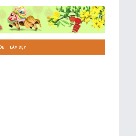
ỎE
LÀM ĐẸP