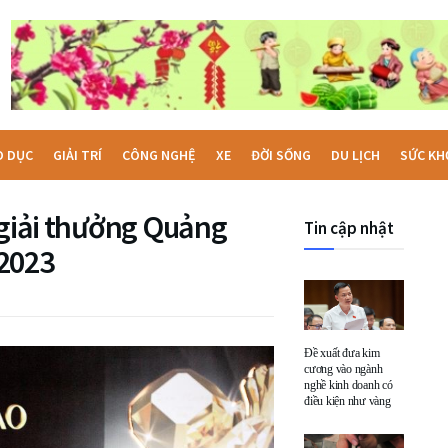
O DỤC
GIẢI TRÍ
CÔNG NGHỆ
XE
ĐỜI SỐNG
DU LỊCH
SỨC KH
 giải thưởng Quảng
Tin cập nhật
 2023
Đề xuất đưa kim
cương vào ngành
nghề kinh doanh có
điều kiện như vàng