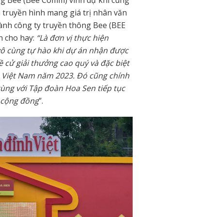
ng Bee (Bee Comm) vinh dự khi cùng
truyền hình mang giá trị nhân văn
ành công ty truyền thông Bee (BEE
h cho hay:
“Là đơn vị thực hiện
 vô cùng tự hào khi dự án nhận được
ề cử giải thưởng cao quý và đặc biệt
o Việt Nam năm 2023. Đó cũng chính
cùng với Tập đoàn Hoa Sen tiếp tục
 cộng đồng
”.