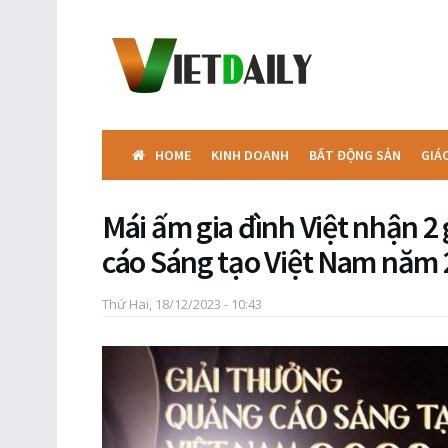
HOME
KINH DOANH
BẤT ĐỘNG SẢN
GIÁ
Mái ấm gia đình Việt nhận 2
cáo Sáng tạo Việt Nam năm
Thứ Hai, 18/12/2023 - 10:43