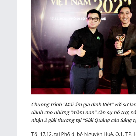
Chương trình “Mái ấm gia đình Việt” với sự l
dành cho những “mầm non” cần sự hỗ trợ, nâ
nhận 2 giải thưởng tại “Giải Quảng cáo Sáng 
Tối 17.12, tại Phố đi bộ Nguyễn Huệ, Q.1, TP. 