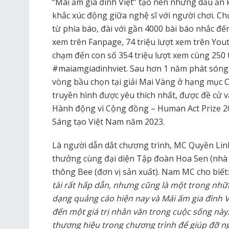
“Mái ấm gia đình Việt” tạo nên những dấu ấn 
khắc xúc động giữa nghệ sĩ với người chơi. C
từ phía báo, đài với gần 4000 bài báo nhắc đế
xem trên Fanpage, 74 triệu lượt xem trên Yout
chạm đến con số 354 triệu lượt xem cùng 250 t
#maiamgiadinhviet. Sau hơn 1 năm phát sóng, 
vòng bầu chọn tại giải Mai Vàng ở hạng mục 
truyền hình được yêu thích nhất, được đề cử
Hành động vì Cộng đồng – Human Act Prize 2
Sáng tạo Việt Nam năm 2023.
Là người dẫn dắt chương trình, MC Quyền Lin
thưởng cùng đại diện Tập đoàn Hoa Sen (nhà t
thông Bee (đơn vị sản xuất). Nam MC cho biết
tài rất hấp dẫn, nhưng cũng là một trong nhữn
dạng quảng cáo hiện nay và Mái ấm gia đình 
đến một giá trị nhân văn trong cuộc sống nà
thương hiệu trong chương trình để giúp đỡ n