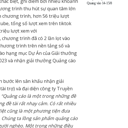
khác biệt, ghi điểm bởi nhiều khoảnh
Quang vào 14-15/8
hương trình thu hút sự quan tâm lớn
n chương trình, hơn 56 triệu lượt
ube, tổng số lượt xem trên tiktok
riệu lượt xem với
chương trình đã có 2 lần lọt vào
Chương trình trên nền tảng số và
 vào hạng mục Dự Án của Giải thưởng
023 và nhận giải thưởng Quảng cáo
h bước lên sân khấu nhận giải
ài trợ) và đại diện công ty Truyền
:
“Quảng cáo là một trong những đề
g đề tài rất nhạy cảm. Có rất nhiều
Việt cũng là một phương tiện đưa
y. Chúng ta lồng sản phẩm quảng cáo
gười nghèo. Một trong những điều