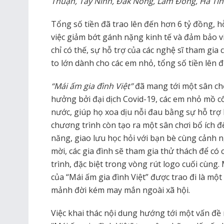
Thuận, Tây Ninh, Đắk Nông, Lâm Đồng, Hà Tĩnh
Tổng số tiền đã trao lên đến hơn 6 tỷ đồng, hỗ
việc giảm bớt gánh nặng kinh tế và đảm bảo v
chỉ có thế, sự hỗ trợ của các nghệ sĩ tham gi
to lớn dành cho các em nhỏ, tổng số tiền lên 
“Mái ấm gia đình Việt”
đã mang tới một sân chơ
hưởng bởi đại dịch Covid-19, các em nhỏ mồ c
nước, giúp họ xoa dịu nỗi đau bằng sự hỗ trợ k
chương trình còn tạo ra một sân chơi bổ ích để
năng, giao lưu học hỏi với bạn bè cùng cảnh n
mời, các gia đình sẽ tham gia thử thách để có
trình, đặc biệt trong vòng rút logo cuối cùng
của “Mái ấm gia đình Việt” được trao đi là mộ
mảnh đời kém may mắn ngoài xã hội.
Việc khai thác nội dung hướng tới một vấn đề