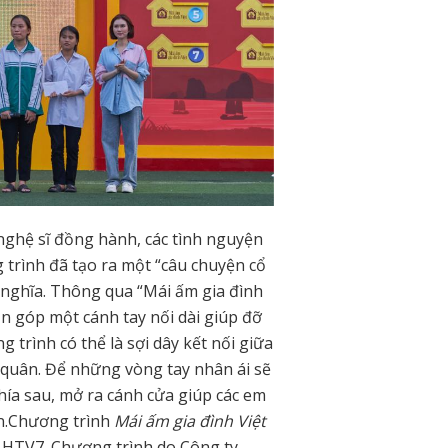
 nghệ sĩ đồng hành, các tình nguyện
trình đã tạo ra một “câu chuyện cổ
ý nghĩa. Thông qua “Mái ấm gia đình
 góp một cánh tay nối dài giúp đỡ
trình có thể là sợi dây kết nối giữa
quân. Để những vòng tay nhân ái sẽ
phía sau, mở ra cánh cửa giúp các em
ơn.Chương trình
Mái ấm gia đình Việt
h HTV7. Chương trình do Công ty