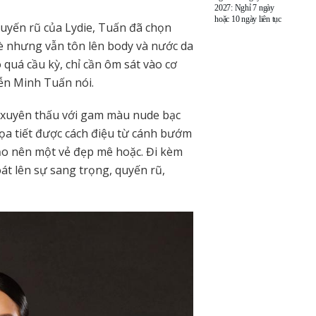
2027: Nghỉ 7 ngày
hoặc 10 ngày liên tục
quyến rũ của Lydie, Tuấn đã chọn
è nhưng vẫn tôn lên body và nước da
 quá cầu kỳ, chỉ cần ôm sát vào cơ
yễn Minh Tuấn nói.
ệu xuyên thấu với gam màu nude bạc
a tiết được cách điệu từ cánh bướm
tạo nên một vẻ đẹp mê hoặc. Đi kèm
oát lên sự sang trọng, quyến rũ,