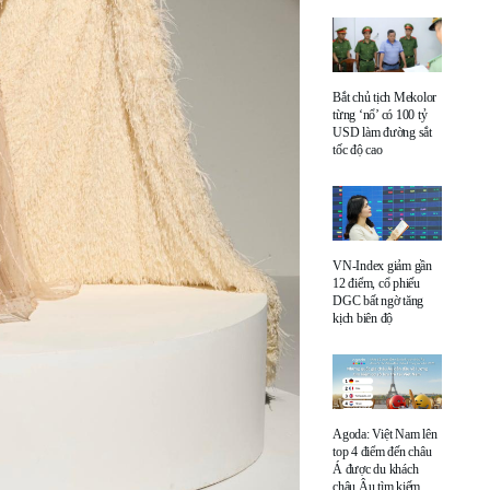
Bắt chủ tịch Mekolor
từng ‘nổ’ có 100 tỷ
USD làm đường sắt
tốc độ cao
VN-Index giảm gần
12 điểm, cổ phiếu
DGC bất ngờ tăng
kịch biên độ
Agoda: Việt Nam lên
top 4 điểm đến châu
Á được du khách
châu Âu tìm kiếm