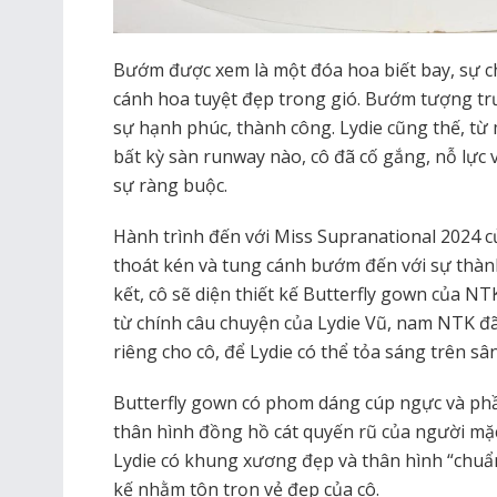
Bướm được xem là một đóa hoa biết bay, sự 
cánh hoa tuyệt đẹp trong gió. Bướm tượng tr
sự hạnh phúc, thành công. Lydie cũng thế, từ 
bất kỳ sàn runway nào, cô đã cố gắng, nỗ lực 
sự ràng buộc.
Hành trình đến với Miss Supranational 2024 c
thoát kén và tung cánh bướm đến với sự thành
kết, cô sẽ diện thiết kế Butterfly gown của
từ chính câu chuyện của Lydie Vũ, nam NTK đ
riêng cho cô, để Lydie có thể tỏa sáng trên s
Butterfly gown có phom dáng cúp ngực và phần
thân hình đồng hồ cát quyến rũ của người m
Lydie có khung xương đẹp và thân hình “chuẩn”
kế nhằm tôn trọn vẻ đẹp của cô.