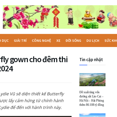
O DỤC
GIẢI TRÍ
CÔNG NGHỆ
XE
ĐỜI SỐNG
DU LỊCH
SỨC KH
rfly gown cho đêm thi
Tin cập nhật
2024
Đề xuất tăng vốn
die Vũ sẽ diện thiết kế Butterfly
đường sắt Lào Cai –
ược lấy cảm hứng từ chính hành
Hà Nội – Hải Phòng
thêm 86.108 tỷ đồng
Lydie để đến với hành trình này.