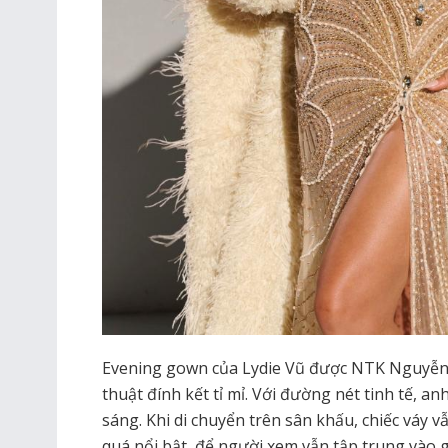
Evening gown của Lydie Vũ được NTK Nguyễn
thuật đính kết tỉ mỉ. Với đường nét tinh tế, 
sáng. Khi di chuyển trên sân khấu, chiếc váy 
quá nổi bật, để người xem vẫn tập trung vào 