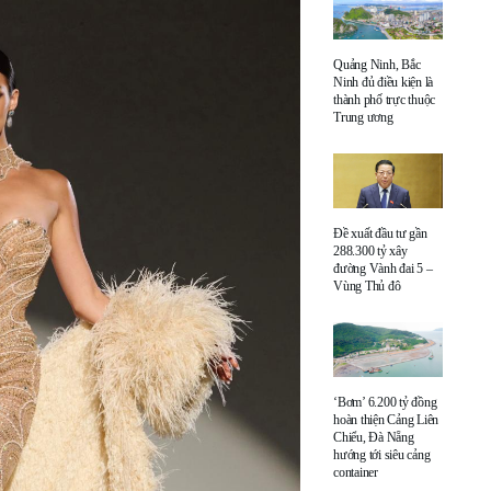
Quảng Ninh, Bắc
Ninh đủ điều kiện là
thành phố trực thuộc
Trung ương
Đề xuất đầu tư gần
288.300 tỷ xây
đường Vành đai 5 –
Vùng Thủ đô
‘Bơm’ 6.200 tỷ đồng
hoàn thiện Cảng Liên
Chiểu, Đà Nẵng
hướng tới siêu cảng
container