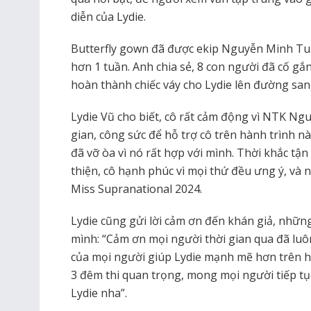
diễn của Lydie.
Butterfly gown đã được ekip Nguyễn Minh Tu
hơn 1 tuần. Anh chia sẻ, 8 con người đã cố g
hoàn thành chiếc váy cho Lydie lên đường san
Lydie Vũ cho biết, cô rất cảm động vì NTK N
gian, công sức để hỗ trợ cô trên hành trình nà
đã vỡ òa vì nó rất hợp với mình. Thời khắc t
thiện, cô hạnh phúc vì mọi thứ đều ưng ý, và n
Miss Supranational 2024.
Lydie cũng gửi lời cảm ơn đến khán giả, nhữ
mình: “Cảm ơn mọi người thời gian qua đã luô
của mọi người giúp Lydie mạnh mẽ hơn trên hàn
3 đêm thi quan trọng, mong mọi người tiếp t
Lydie nha”.