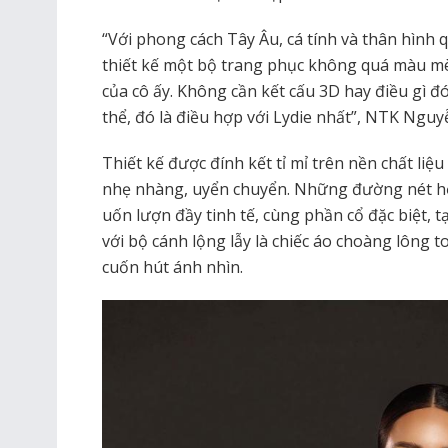
“Với phong cách Tây Âu, cá tính và thân hình 
thiết kế một bộ trang phục không quá màu m
của cô ấy. Không cần kết cấu 3D hay điều gì đó
thể, đó là điều hợp với Lydie nhất”, NTK Ngu
Thiết kế được đính kết tỉ mỉ trên nền chất li
nhẹ nhàng, uyển chuyển. Những đường nét họ
uốn lượn đầy tinh tế, cùng phần cổ đặc biệt, 
với bộ cánh lộng lẫy là chiếc áo choàng lông t
cuốn hút ánh nhìn.