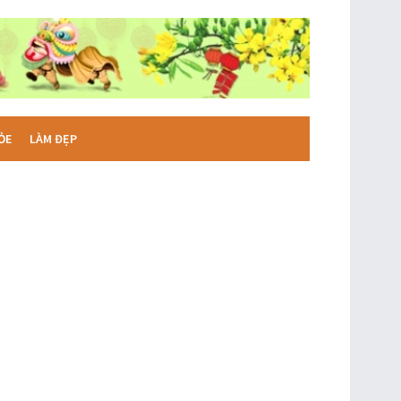
ỎE
LÀM ĐẸP