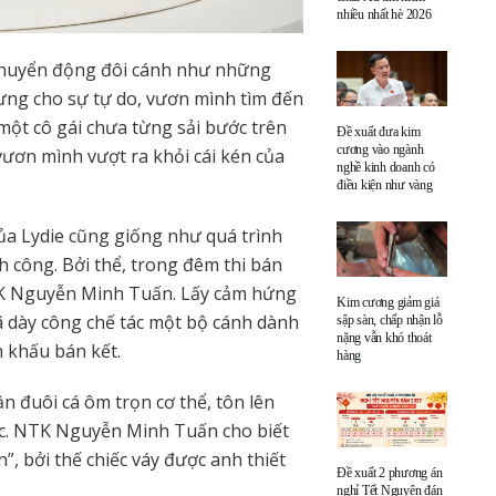
nhiều nhất hè 2026
chuyển động đôi cánh như những
ưng cho sự tự do, vươn mình tìm đến
một cô gái chưa từng sải bước trên
Đề xuất đưa kim
cương vào ngành
vươn mình vượt ra khỏi cái kén của
nghề kinh doanh có
điều kiện như vàng
ủa Lydie cũng giống như quá trình
 công. Bởi thể, trong đêm thi bán
 NTK Nguyễn Minh Tuấn. Lấy cảm hứng
Kim cương giảm giá
ã dày công chế tác một bộ cánh dành
sập sàn, chấp nhận lỗ
nặng vẫn khó thoát
ân khấu bán kết.
hàng
 đuôi cá ôm trọn cơ thể, tôn lên
ặc. NTK Nguyễn Minh Tuấn cho biết
, bởi thế chiếc váy được anh thiết
Đề xuất 2 phương án
nghỉ Tết Nguyên đán