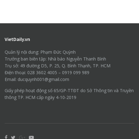
VietDaily.vn
Quản lý nội dung: Phạm Đức Quỳnh
Trưởng ban biên tập: Nhà báo Nguyễn Thanh Bình
Trụ sở: 49 đường D5, P. 25, Q. Bình Thạnh, TP. HCM
Điện thoại: 028 3602 4005 – 0919 099 989
Email: ducquynh001@gmail.com
Giấy phép hoạt động số 65/GP-TTĐT do Sở Thông tin và Truyền
thông TP. HCM cấp ngày 4-10-2019