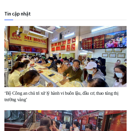
Tin cập nhật
‘Bộ Công an chủ trì xử lý hành vi buôn lậu, đầu cơ, thao túng thị
trường vàng’