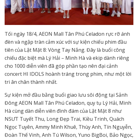
Tối ngày 18/4, AEON Mall Tân Phú Celadon rực rỡ ánh
đèn và ngập tràn cảm xúc với sự kiện chiếu phim đầu
tiên của Lật Mặt 8: Vòng Tay Nắng. Đây là buổi công
chiếu đặc biệt mà Lý Hải – Minh Hà và ekip dành riêng
cho 1000 diễn viên đã góp phần tạo nên đại cảnh
concert HI IDOLS hoành tráng trong phim, như một lời
tri ân chân thành nhất.
Sự kiện mở đầu bằng buổi giao lưu sôi động tại Sảnh
Đông AEON Mall Tân Phú Celadon, quy tụ Lý Hải, Minh
Hà cùng dàn diễn viên đình đám của Lật Mặt 8 như
NSƯT Tuyết Thu, Long Đẹp Trai, Kiều Trinh, Quách
Ngọc Tuyên, Ammy Minh Khuê, Thùy Anh, Tín Nguyễn,
Đoàn Thế Vinh, Anh Tú Wilson, Yuno BigBoi, Bảo Ngọc,