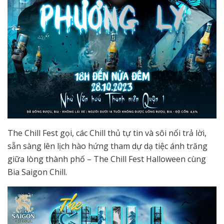
The Chill Fest gọi, các Chill thủ tự tin và sôi nổi trả lời,
sẵn sàng lên lịch hào hứng tham dự dạ tiệc ánh trăng
giữa lòng thành phố – The Chill Fest Halloween cùng
Bia Saigon Chill.