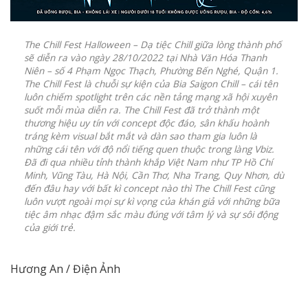
The Chill Fest Halloween – Dạ tiệc Chill giữa lòng thành phố
sẽ diễn ra vào ngày 28/10/2022 tại Nhà Văn Hóa Thanh
Niên – số 4 Phạm Ngọc Thạch, Phường Bến Nghé, Quận 1.
The Chill Fest là chuỗi sự kiện của Bia Saigon Chill – cái tên
luôn chiếm spotlight trên các nền tảng mạng xã hội xuyên
suốt mỗi mùa diễn ra. The Chill Fest đã trở thành một
thương hiệu uy tín với concept độc đáo, sân khấu hoành
tráng kèm visual bắt mắt và dàn sao tham gia luôn là
những cái tên với độ nổi tiếng quen thuộc trong làng Vbiz.
Đã đi qua nhiều tỉnh thành khắp Việt Nam như TP Hồ Chí
Minh, Vũng Tàu, Hà Nội, Cần Thơ, Nha Trang, Quy Nhơn, dù
đến đâu hay với bất kì concept nào thì The Chill Fest cũng
luôn vượt ngoài mọi sự kì vọng của khán giả với những bữa
tiệc âm nhạc đậm sắc màu đúng với tâm lý và sự sôi động
của giới trẻ.
Hương An / Điện Ảnh