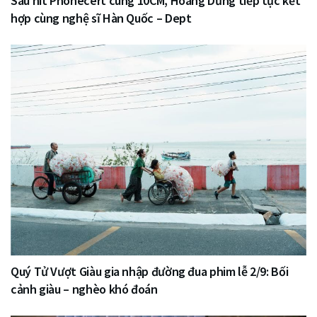
Sau hit Phonecert cùng 10CM, Hoàng Dũng tiếp tục kết
hợp cùng nghệ sĩ Hàn Quốc – Dept
Quý Tử Vượt Giàu gia nhập đường đua phim lễ 2/9: Bối
cảnh giàu – nghèo khó đoán