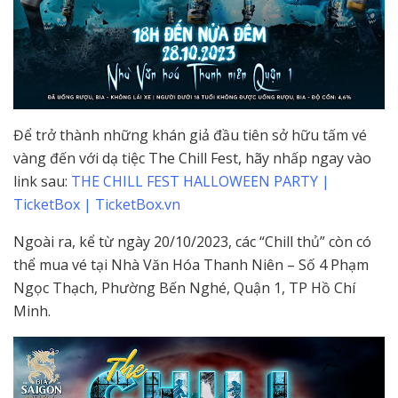
Để trở thành những khán giả đầu tiên sở hữu tấm vé
vàng đến với dạ tiệc The Chill Fest, hãy nhấp ngay vào
link sau:
THE CHILL FEST HALLOWEEN PARTY |
TicketBox | TicketBox.vn
Ngoài ra, kể từ ngày 20/10/2023, các “Chill thủ” còn có
thể mua vé tại Nhà Văn Hóa Thanh Niên – Số 4 Phạm
Ngọc Thạch, Phường Bến Nghé, Quận 1, TP Hồ Chí
Minh.