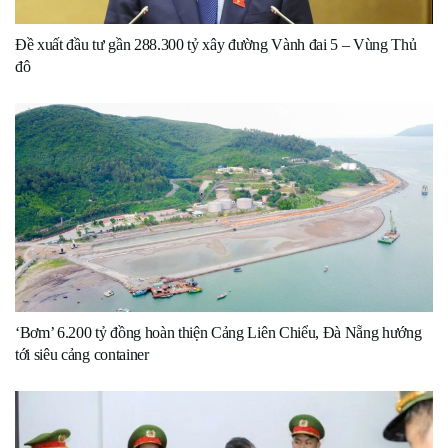
Đề xuất đầu tư gần 288.300 tỷ xây đường Vành đai 5 – Vùng Thủ
đô
‘Bơm’ 6.200 tỷ đồng hoàn thiện Cảng Liên Chiểu, Đà Nẵng hướng
tới siêu cảng container