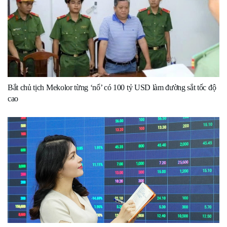
Bắt chủ tịch Mekolor từng ‘nổ’ có 100 tỷ USD làm đường sắt tốc độ
cao