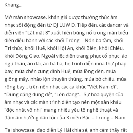
Khang…
Mở màn showcase, khán giả được thưởng thức âm
nhạc sôi động đến từ DJ LUW D. Tiếp đến, các dancer và
diễn viên “Lật mặt 8” xuất hiện bùng nổ trong màn biểu
diễn diễu hành với các khối Trống – Nón ba tầm, khối
Tri thức, khối Huế, khối Hội An, khối Biển, khối Chiếu,
khối Đồng Giao. Ngoài việc diện trang phục cổ phục, áo
ngũ thân, áo dài, áo bà ba, họ trình diễn múa thư pháp
bay, múa chén cung đình Huế, múa lồng đèn, múa
giống mây, nhào lộn thuyền thúng, múa bó chiếu, múa
rồng bay… trên nền nhạc các ca khúc “Việt Nam ơi”,
“Dung dăng dung dẻ”, “Lên đàng”… Sự hòa quyện của
âm nhạc và các màn trình diễn tạo nên một sân khấu
“độc nhất vô nhị” mang nhiều yếu tố nghệ thuật và
đậm âm hưởng dân tộc của 3 miền Bắc – Trung – Nam.
Tại showcase, đạo diễn Lý Hải chia sẻ, anh cảm thấy rất