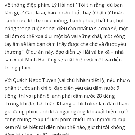
Về thông điệp phim, Lý Hải nói: “Tôi tin rằng, dù bạn
làm gì, ở đâu, là ai, bao nhiêu tuổi, hay ở bất cứ hoàn
cảnh nào, khi bạn vui mừng, hạnh phúc, thất bại, hụt
hẫng trong cuộc sống, điều cần nhất là sự chia sẻ, một
cái ôm có thể xoa dịu, một bờ vai vững chãi, một vòng
tay ấm sẽ làm bạn cảm thấy được che chở và được yêu
thương”. Ở dự án này, đạo diễn Lý Hải và bà xã – nhà
sản xuất Minh Hà cũng sẽ xuất hiện với một vai diễn
trong phim.
Với Quách Ngọc Tuyên (vai chú Nhàn) tiết lộ, nếu như ở
phần trước anh chỉ bị đạo diễn yêu cầu dầm nước 9
tiếng, thì với phần 8, anh phải dầm nước 28 tiếng.
Trong khi đó, Lê Tuấn Khang – TikToker lần đầu tham
gia đóng phim, anh khá ngại ngùng khi xuất hiện trước
công chúng. “Sắp tới khi phim chiếu, mọi người ra rạp
xem rồi sẽ biết tôi diễn như thế nào, giờ thì tôi không