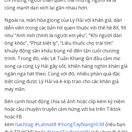
chỉ những người thân quen, mà những người xa lạ
cũng mạnh dạn xích lại gần nhau hơn.
Ngoài ra, màn hòa giọng của Lý Hải với khán giả, dàn
diễn viên trong các bản hit quen thuộc với thế hệ 8X, 9X
như “Anh mới chính là người em yêu”, “Khi người đàn
ông khóc”, “Phút biệt ly”, “Liều thuốc cho trái tim”
khuấy động sân khấu bùng nổ đến tận cuối chương
trình. Trong đó, việc Lê Tuấn Khang lần đầu cầm mic
song ca cùng Lý Hải gây sốt, khiến hàng nghìn khán giả
ngân nga hát theo. Cùng với đó, nhiều phần quà đặc
biệt cũng được Lý Hải và ê-kíp trao cho các khán giả
may mắn.
Bên cạnh hoạt động chia sẻ ảnh hoặc clip kèm kỷ niệm
hoặc câu chuyện truyền cảm hứng với ba trên Tiktok
hoặc FB
kèm
hashtag #Latmat8
#VongTayNangHCM
(nếu bạn