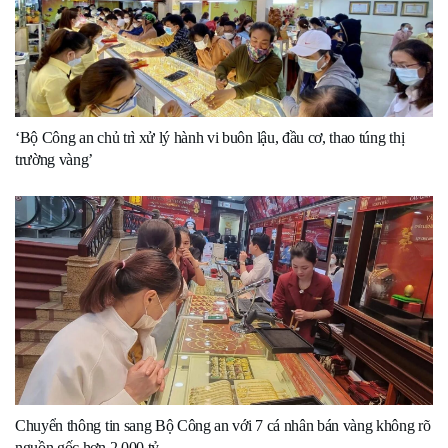
‘Bộ Công an chủ trì xử lý hành vi buôn lậu, đầu cơ, thao túng thị
trường vàng’
Chuyển thông tin sang Bộ Công an với 7 cá nhân bán vàng không rõ
nguồn gốc hơn 2.000 tỷ