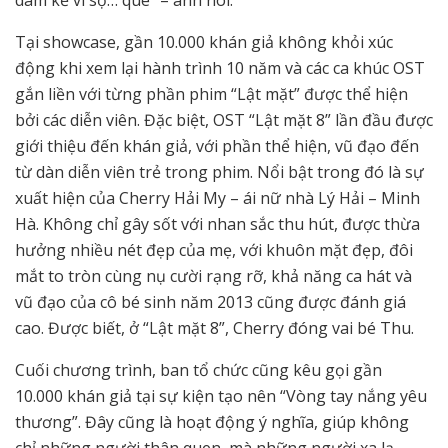
dám kể vì sợ… quê” – anh nói.
Tại showcase, gần 10.000 khán giả không khỏi xúc
động khi xem lại hành trình 10 năm và các ca khúc OST
gắn liền với từng phần phim “Lật mặt” được thể hiện
bởi các diễn viên. Đặc biệt, OST “Lật mặt 8” lần đầu được
giới thiệu đến khán giả, với phần thể hiện, vũ đạo đến
từ dàn diễn viên trẻ trong phim. Nổi bật trong đó là sự
xuất hiện của Cherry Hải My – ái nữ nhà Lý Hải – Minh
Hà. Không chỉ gây sốt với nhan sắc thu hút, được thừa
hưởng nhiều nét đẹp của mẹ, với khuôn mặt đẹp, đôi
mắt to tròn cùng nụ cười rạng rỡ, khả năng ca hát và
vũ đạo của cô bé sinh năm 2013 cũng được đánh giá
cao. Được biết, ở “Lật mặt 8”, Cherry đóng vai bé Thu.
Cuối chương trình, ban tổ chức cũng kêu gọi gần
10.000 khán giả tại sự kiện tạo nên “Vòng tay nắng yêu
thương”. Đây cũng là hoạt động ý nghĩa, giúp không