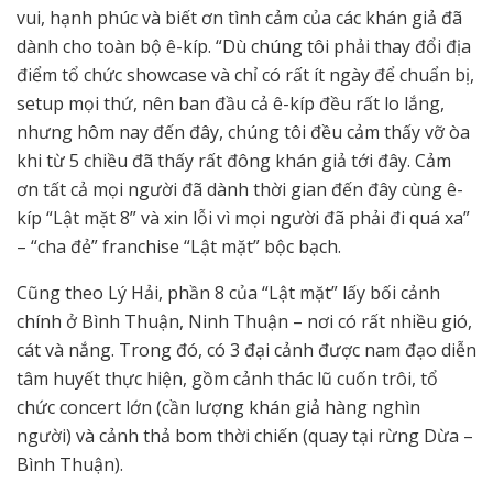
vui, hạnh phúc và biết ơn tình cảm của các khán giả đã
dành cho toàn bộ ê-kíp. “Dù chúng tôi phải thay đổi địa
điểm tổ chức showcase và chỉ có rất ít ngày để chuẩn bị,
setup mọi thứ, nên ban đầu cả ê-kíp đều rất lo lắng,
nhưng hôm nay đến đây, chúng tôi đều cảm thấy vỡ òa
khi từ 5 chiều đã thấy rất đông khán giả tới đây. Cảm
ơn tất cả mọi người đã dành thời gian đến đây cùng ê-
kíp “Lật mặt 8” và xin lỗi vì mọi người đã phải đi quá xa”
– “cha đẻ” franchise “Lật mặt” bộc bạch.
Cũng theo Lý Hải, phần 8 của “Lật mặt” lấy bối cảnh
chính ở Bình Thuận, Ninh Thuận – nơi có rất nhiều gió,
cát và nắng. Trong đó, có 3 đại cảnh được nam đạo diễn
tâm huyết thực hiện, gồm cảnh thác lũ cuốn trôi, tổ
chức concert lớn (cần lượng khán giả hàng nghìn
người) và cảnh thả bom thời chiến (quay tại rừng Dừa –
Bình Thuận).