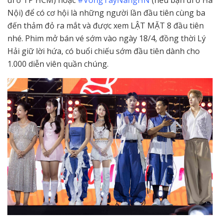
đi ở TP HCM) hoặc
#VongTayNangHN
(nếu bạn đi ở Hà
Nội) để có cơ hội là những người lần đầu tiên cùng ba
đến thảm đỏ ra mắt và được xem LẬT MẶT 8 đầu tiên
nhé. Phim mở bán vé sớm vào ngày 18/4, đồng thời Lý
Hải giữ lời hứa, có buổi chiếu sớm đầu tiên dành cho
1.000 diễn viên quần chúng.