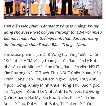
Dàn diễn viên phim “Lật mặt 8: Vòng tay nắng” khuấy
động showcase “Kết nối yêu thương” tối 13/4 với nhiều
tiết mục mãn nhãn, thể hiện tinh thần dân tộc, mang
âm hưởng văn hóa 3 miền Bắc – Trung – Nam.
Showcase phim “Lật mặt 8: Vòng tay nắng” diễn ra tối
13/4 tại TP HCM với sự tham gia của đạo diễn Lý Hải,
nhà sản xuất Minh Hà cùng đông đảo diễn viên: NSƯT
Kim Phương, NSƯT Tuyết Thu, NSƯT Chiều Xuân, Kiều
Trinh, Long Đẹp Trai, Quách Ngọc Tuyên, Thuỳ Anh,
Ngọc Tưởng, Ammy Minh Khuê, Hồng Thu, Bảo Ngọc,
Tín Nguyễn, Đoàn Thế Vinh, Anh Tú Wilson, Hồ Đông
Quân, Cherry Hải My, Rio Hạo Nhiên, Kim Hải, Trâm
Anh, Lê Thu, Đại An, Linh Baby, TikToker Lê Tuấn