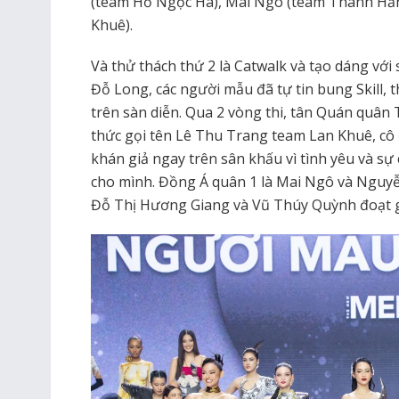
(team Hồ Ngọc Hà), Mai Ngô (team Thanh Hằn
Khuê).
Và thử thách thứ 2 là Catwalk và tạo dáng với
Đỗ Long, các người mẫu đã tự tin bung Skill, 
trên sàn diễn. Qua 2 vòng thi, tân Quán quâ
thức gọi tên Lê Thu Trang team Lan Khuê, cô 
khán giả ngay trên sân khấu vì tình yêu và sự 
cho mình. Đồng Á quân 1 là Mai Ngô và Nguyễ
Đỗ Thị Hương Giang và Vũ Thúy Quỳnh đoạt gi