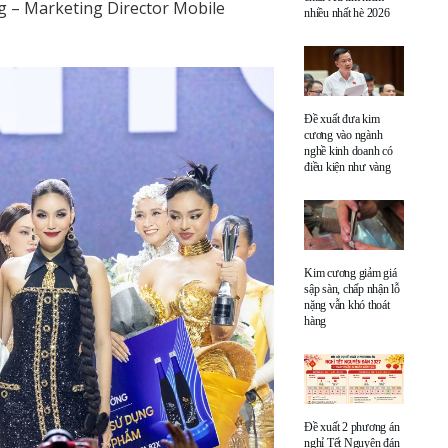
 – Marketing Director Mobile
nhiều nhất hè 2026
Đề xuất đưa kim
cương vào ngành
nghề kinh doanh có
điều kiện như vàng
Kim cương giảm giá
sập sàn, chấp nhận lỗ
nặng vẫn khó thoát
hàng
Đề xuất 2 phương án
nghỉ Tết Nguyên đán