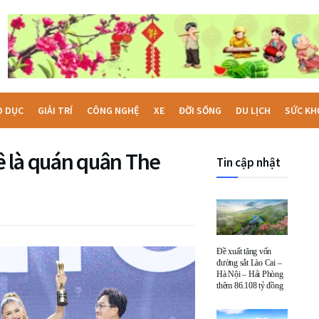
O DỤC
GIẢI TRÍ
CÔNG NGHỆ
XE
ĐỜI SỐNG
DU LỊCH
SỨC KH
 là quán quân The
Tin cập nhật
Đề xuất tăng vốn
đường sắt Lào Cai –
Hà Nội – Hải Phòng
thêm 86.108 tỷ đồng