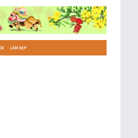
ỎE
LÀM ĐẸP