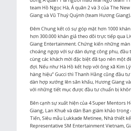
đồng Á quân 1 là người mẫu Mai Ngô team 
team Hồ Ngọc Hà, Á quân 2 và 3 của The New
Giang và Vũ Thuý Quỳnh (team Hương Giang).
Đêm Chung kết có sự góp mặt hơn 1000 khán g
hơn 300.000 khán giả theo dõi trực tiếp qua
Giang Entertainment. Chứng kiến những màn t
choáng ngợp với sự dàn dựng công phu, đầu tư
cùng các khách mời đặc biệt đã tạo nên một
đợi. Nếu như Hà Hồ kết hợp với ông xã Kim Lý 
hàng hiệu” Gucci thì Thanh Hằng cũng đầu t
dàn hợp xướng lên sân khấu, Hương Giang và
với những tiết mục được đầu tư chuẩn bị khô
Bên cạnh sự xuất hiện của 4 Super Mentors
Giang, Lan Khuê và dàn Ban giám khảo trong
Tiến, Siêu mẫu Lukkade Metinee, Nhà thiết kế
Representative SM Entertainment Vietnam, Gi