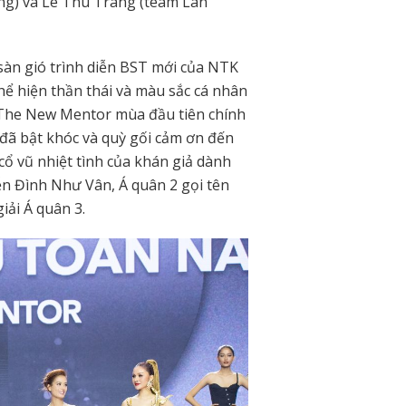
g) và Lê Thu Trang (team Lan
 sàn gió trình diễn BST mới của NTK
thể hiện thần thái và màu sắc cá nhân
n The New Mentor mùa đầu tiên chính
đã bật khóc và quỳ gối cảm ơn đến
cổ vũ nhiệt tình của khán giả dành
n Đình Như Vân, Á quân 2 gọi tên
ải Á quân 3.