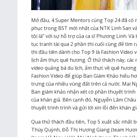
Mở đầu, 4 Super Mentors cùng Top 24 đã có 
phục trong BST mới nhất của NTK Linh San và 
tôi là” với sự hỗ trợ của ca sĩ Phương Linh. V
tục tranh tài qua 2 phần thi cuối cùng để tìm
thi đầu tiên dành cho Top 9 là Fashion Video 
lịch ẩm thực quê hương. Ở thử thách này, các
video quảng bá du lịch, ẩm thực về quê hương 
Fashion Video để giúp Ban Giám Khảo hiểu hơ
trưng của nhiều vùng đất trên cả nước. Mai N
Ban giám khảo nhận xét có phần thuyết trình
của khán giả. Bên cạnh đó, Nguyễn Lâm Châu
thuyết trình trình và gửi lời xin lỗi đến khán 
Qua thử thách đầu tiên, Top 5 xuất sắc nhất b
Thúy Quỳnh, Đỗ Thị Hương Giang (team Hươ