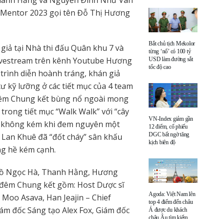
Thanh Hằng và Nguyễn Đình Như Vân
 Mentor 2023 gọi tên Đỗ Thị Hương
Bắt chủ tịch Mekolor
iả tại Nhà thi đấu Quân khu 7 và
từng ‘nổ’ có 100 tỷ
 Livestream trên kênh Youtube Hương
USD làm đường sắt
tốc độ cao
rình diễn hoành tráng, khán giả
 kỹ lưỡng ở các tiết mục của 4 team
 đêm Chung kết bùng nổ ngoài mong
trong tiết mục “Walk Walk” với “cây
VN-Index giảm gần
ư không kém khi đem nguyên một
12 điểm, cổ phiếu
DGC bất ngờ tăng
 Lan Khuê đã “đốt cháy” sân khấu
kịch biên độ
ng hề kém cạnh.
 Hồ Ngọc Hà, Thanh Hằng, Hương
 đêm Chung kết gồm: Host Dược sĩ
Agoda: Việt Nam lên
 Moo Asava, Han Jeajin – Chief
top 4 điểm đến châu
ám đốc Sáng tạo Alex Fox, Giám đốc
Á được du khách
châu Âu tìm kiếm