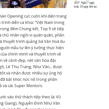
2027: Nghỉ 7 ngày
hoặc 10 ngày liên tục
màn Opening cực cuốn khi diện trang
trình diễn ca khúc “Việt Nam trong
à trong đêm Chung kết, Top 9 sẽ tiếp
 ra chủ nhân ngôi vị quán quân, phần
và thuyết trình quảng bá Văn hoá du
 người mẫu tự lên ý tưởng thực hiện
của chính mình và thuyết trình về
n về cảnh đẹp, nét văn hóa đặc
gô, Lê Thu Trang, Như Vân,.. được
 tốt và nhận được nhiều sự ủng hộ
 đã bật khóc nức nở trong phần
giả và các Super Mentors.
ước vào thử thách tiếp theo là: Vũ
ng Giang), Nguyễn Đình Như Vân