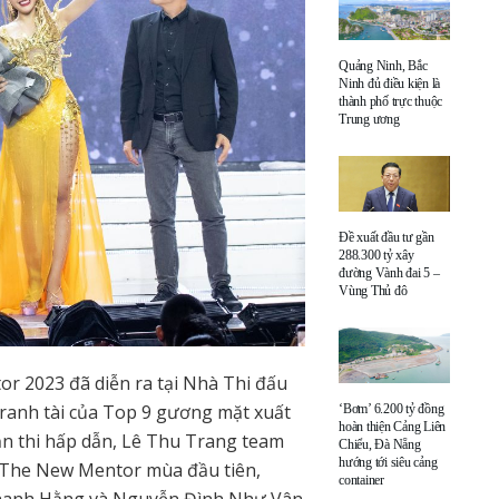
Quảng Ninh, Bắc
Ninh đủ điều kiện là
thành phố trực thuộc
Trung ương
Đề xuất đầu tư gần
288.300 tỷ xây
đường Vành đai 5 –
Vùng Thủ đô
r 2023 đã diễn ra tại Nhà Thi đấu
ranh tài của Top 9 gương mặt xuất
‘Bơm’ 6.200 tỷ đồng
hoàn thiện Cảng Liên
ần thi hấp dẫn, Lê Thu Trang team
Chiểu, Đà Nẵng
hướng tới siêu cảng
 The New Mentor mùa đầu tiên,
container