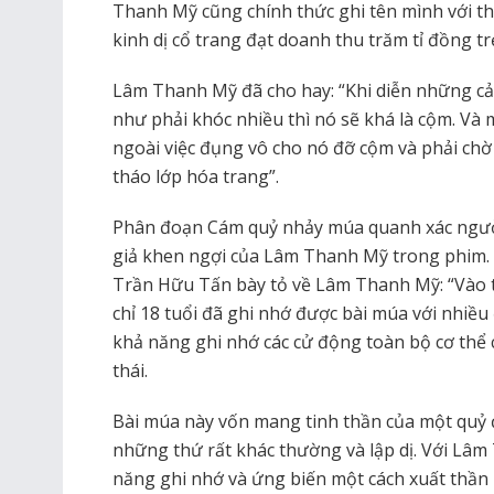
Thanh Mỹ cũng chính thức ghi tên mình với t
kinh dị cổ trang đạt doanh thu trăm tỉ đồng t
Lâm Thanh Mỹ đã cho hay: “Khi diễn những cả
như phải khóc nhiều thì nó sẽ khá là cộm. Và
ngoài việc đụng vô cho nó đỡ cộm và phải chờ 
tháo lớp hóa trang”.
Phân đoạn Cám quỷ nhảy múa quanh xác ngườ
giả khen ngợi của Lâm Thanh Mỹ trong phim. C
Trần Hữu Tấn bày tỏ về Lâm Thanh Mỹ: “Vào
chỉ 18 tuổi đã ghi nhớ được bài múa với nhiều
khả năng ghi nhớ các cử động toàn bộ cơ thể c
thái.
Bài múa này vốn mang tinh thần của một quỷ đi
những thứ rất khác thường và lập dị. Với Lâm
năng ghi nhớ và ứng biến một cách xuất thần 