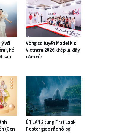
ý với
Vòng sơ tuyển Model Kid
ớm”, hé
Vietnam 2026 khép lại đầy
ệt sau
cảm xúc
mảnh
ÚT LAN 2 tung First Look
ên (Gen
Poster gieo rắc nỗi sợ