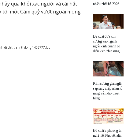
hảy qua khỏi xác người và cái hất
nhiều nhất hè 2026
o tôi một Cám quỷ vượt ngoài mong
Đề xuất đưa kim
cương vào ngành
nghề kinh doanh có
nh-di-dat-tram-ti-dong-1406777.ldo
điều kiện như vàng
Kim cương giảm giá
sập sàn, chấp nhận lỗ
nặng vẫn khó thoát
hàng
Đề xuất 2 phương án
nghỉ Tết Nguyên đán