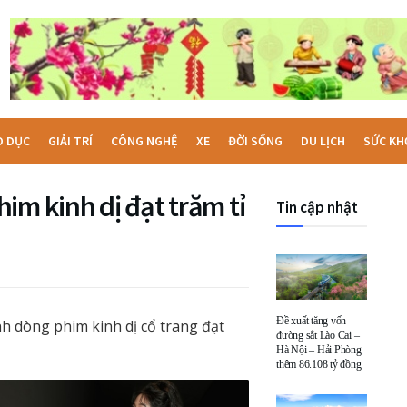
O DỤC
GIẢI TRÍ
CÔNG NGHỆ
XE
ĐỜI SỐNG
DU LỊCH
SỨC KH
im kinh dị đạt trăm tỉ
Tin cập nhật
Đề xuất tăng vốn
h dòng phim kinh dị cổ trang đạt
đường sắt Lào Cai –
Hà Nội – Hải Phòng
thêm 86.108 tỷ đồng