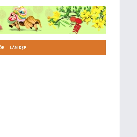
ỎE
LÀM ĐẸP