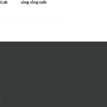
i Lab
vùng sông nước
n