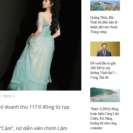
Quảng Ninh, Bắc
Ninh đủ điều kiện là
thành phố trực thuộc
Trung ương
Đề xuất đầu tư gần
288.300 tỷ xây
đường Vành đai 5 –
Vùng Thủ đô
: Nghệ sĩ.
ố doanh thu 117 tỉ đồng từ rạp
‘Bơm’ 6.200 tỷ đồng
hoàn thiện Cảng Liên
Chiểu, Đà Nẵng
hướng tới siêu cảng
“Cám”, nữ diễn viên chính Lâm
container