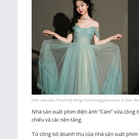
Diễn viên Lâm Thanh Mỹ đóng chính trong phim kinh dị Cám. Ảnh
Nhà sản xuất phim điện ảnh “Cám” vừa công b
chiếu và các nền tảng.
Từ công bố doanh thu của nhà sản xuất phim 