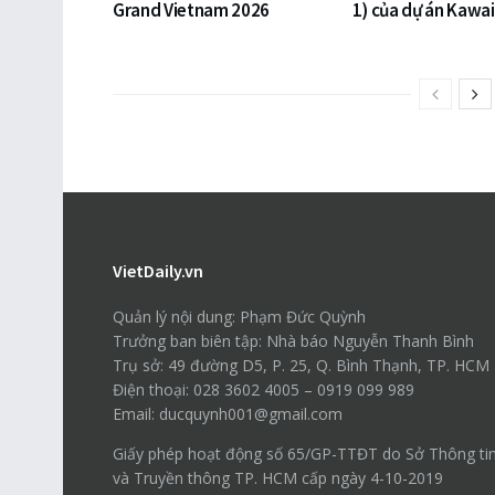
Grand Vietnam 2026
1) của dự án Kawai
VietDaily.vn
Quản lý nội dung: Phạm Đức Quỳnh
Trưởng ban biên tập: Nhà báo Nguyễn Thanh Bình
Trụ sở: 49 đường D5, P. 25, Q. Bình Thạnh, TP. HCM
Điện thoại: 028 3602 4005 – 0919 099 989
Email: ducquynh001@gmail.com
Giấy phép hoạt động số 65/GP-TTĐT do Sở Thông ti
và Truyền thông TP. HCM cấp ngày 4-10-2019