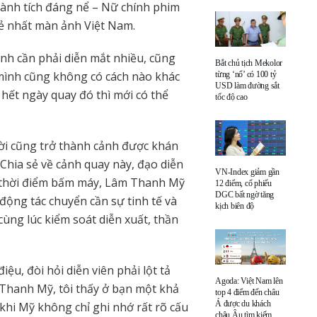
hành tích đáng nể – Nữ chính phim
rẻ nhất màn ảnh Việt Nam.
nh cần phải diễn mắt nhiều, cũng
Bắt chủ tịch Mekolor
 mình cũng không có cách nào khác
từng ‘nổ’ có 100 tỷ
USD làm đường sắt
hết ngày quay đó thì mới có thể
tốc độ cao
i cũng trở thành cảnh được khán
hia sẻ về cảnh quay này, đạo diễn
VN-Index giảm gần
 thời điểm bấm máy, Lâm Thanh Mỹ
12 điểm, cổ phiếu
DGC bất ngờ tăng
 động tác chuyển cần sự tinh tế và
kịch biên độ
ùng lúc kiểm soát diễn xuất, thần
ệu, đòi hỏi diễn viên phải lột tả
Agoda: Việt Nam lên
 Thanh Mỹ, tôi thấy ở bạn một khả
top 4 điểm đến châu
Á được du khách
khi Mỹ không chỉ ghi nhớ rất rõ cấu
châu Âu tìm kiếm