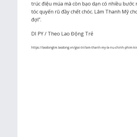
trúc điệu múa mà còn bạo dạn có nhiều bước n
tóc quyến rũ đầy chết chóc. Lâm Thanh Mỹ ch
đợi”.
DI PY / Theo Lao Động Trẻ
https://laodongtre.laodong.vn/giai-tri/lam-thanh-my-la-nu-chinh-phim-ki