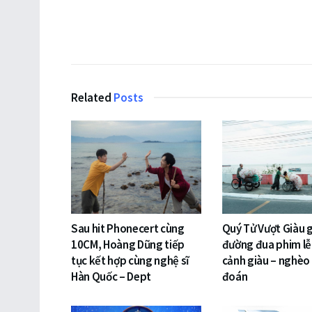
Related
Posts
Sau hit Phonecert cùng
Quý Tử Vượt Giàu 
10CM, Hoàng Dũng tiếp
đường đua phim lễ 
tục kết hợp cùng nghệ sĩ
cảnh giàu – nghèo
Hàn Quốc – Dept
đoán