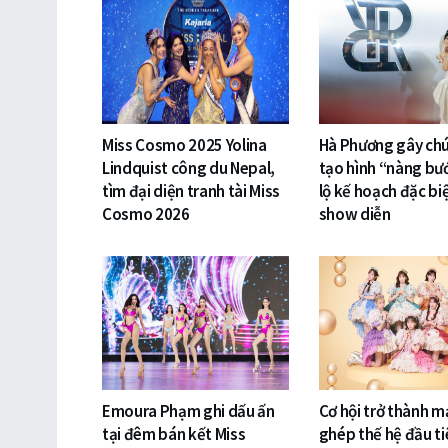
Miss Cosmo 2025 Yolina
Hà Phương gây chú 
Lindquist công du Nepal,
tạo hình “nàng bư
tìm đại diện tranh tài Miss
lộ kế hoạch đặc bi
Cosmo 2026
show diễn
Emoura Phạm ghi dấu ấn
Cơ hội trở thành 
tại đêm bán kết Miss
ghép thế hệ đầu ti