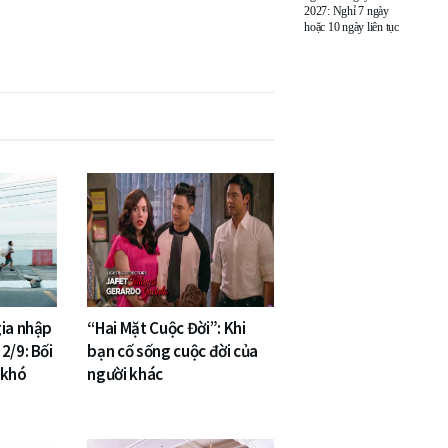
2027: Nghỉ 7 ngày
hoặc 10 ngày liên tục
gia nhập
“Hai Mặt Cuộc Đời”: Khi
2/9: Bối
bạn cố sống cuộc đời của
 khó
người khác