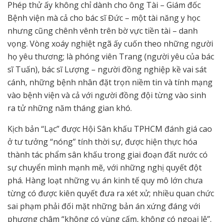
Phép thử ấy không chỉ dành cho ông Tài – Giám đốc
Bệnh viện mà cả cho bác sĩ Đức – một tài năng y học
nhưng cũng chênh vênh trên bờ vực tiền tài – danh
vọng. Vòng xoáy nghiệt ngã ấy cuốn theo những người
họ yêu thương; là phóng viên Trang (người yêu của bác
sĩ Tuấn), bác sĩ Lượng – người đồng nghiệp kề vai sát
cánh, những bệnh nhân đặt trọn niềm tin và tính mạng
vào bệnh viện và cả với người đồng đội từng vào sinh
ra tử những năm tháng gian khó.
Kịch bản “Lạc” được Hội Sân khấu TPHCM đánh giá cao
ở tư tưởng “nóng” tính thời sự, được hiện thực hóa
thành tác phẩm sân khấu trong giai đoạn đất nước có
sự chuyển mình mạnh mẽ, với những nghị quyết đột
phá. Hàng loạt những vụ án kinh tế quy mô lớn chưa
từng có được kiên quyết đưa ra xét xử; nhiều quan chức
sai phạm phải đối mặt những bản án xứng đáng với
phương châm “không có vùng cấm, không có ngoại lệ”.