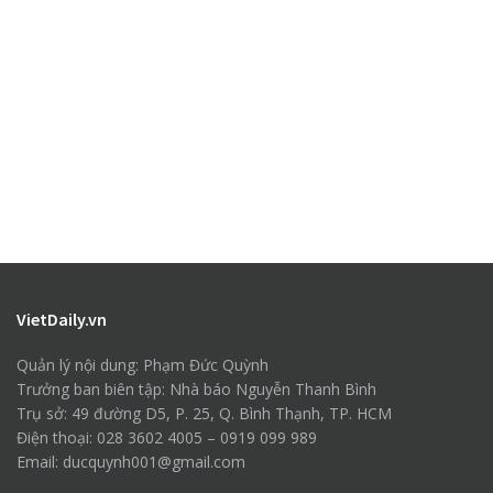
VietDaily.vn
Quản lý nội dung: Phạm Đức Quỳnh
Trưởng ban biên tập: Nhà báo Nguyễn Thanh Bình
Trụ sở: 49 đường D5, P. 25, Q. Bình Thạnh, TP. HCM
Điện thoại: 028 3602 4005 – 0919 099 989
Email: ducquynh001@gmail.com