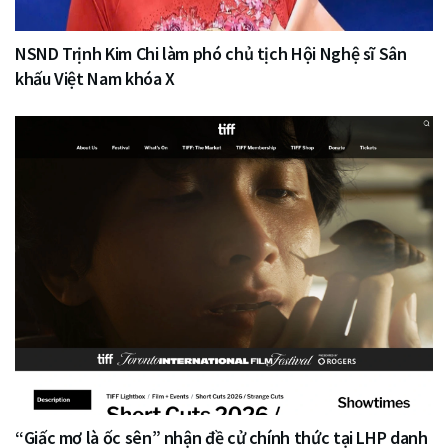
NSND Trịnh Kim Chi làm phó chủ tịch Hội Nghệ sĩ Sân
khấu Việt Nam khóa X
“Giấc mơ là ốc sên” nhận đề cử chính thức tại LHP danh