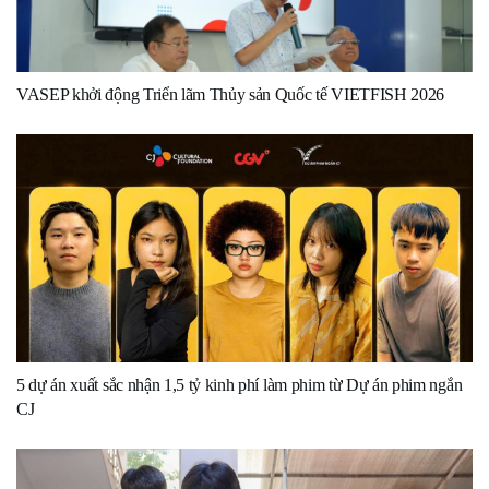
VASEP khởi động Triển lãm Thủy sản Quốc tế VIETFISH 2026
5 dự án xuất sắc nhận 1,5 tỷ kinh phí làm phim từ Dự án phim ngắn
CJ