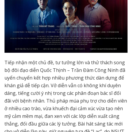
Tiếp nhận một chủ đề, tư tưởng lớn và thử thách song
bộ đôi đạo diễn Quốc Thịnh – Trần Đàm Công Ninh đã
uyển chuyển kết hợp nhiều phương thức dàn dựng để
khán giả dễ tiếp cận. Vở diễn vẫn có không khí duyên
dáng, tiếng cười ý nhị trong các phân đoạn bác sĩ đối
đãi với bệnh nhân. Thủ pháp múa phụ trợ cho diễn viên
ở nhiều cao trào, vừa khuếch đại cảm xúc vừa tạo nên
mỹ cảm mềm mại, đan xen với các lớp diễn xuất căng
thẳng, đối đầu giữa các lý tưởng. Bài hát sáng tác mới
cho vở diễn lần này, giữ nguyên tựa đề “Lạc”, do NSƯT