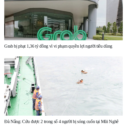
Grab bị phạt 1,36 tỷ đồng vì vi phạm quyền lợi người tiêu dùng
Đà Nẵng: Cứu được 2 trong số 4 người bị sóng cuốn tại Mũi Nghê