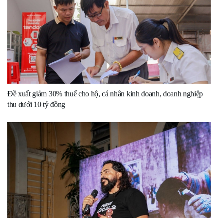
Đề xuất giảm 30% thuế cho hộ, cá nhân kinh doanh, doanh nghiệp
thu dưới 10 tỷ đồng