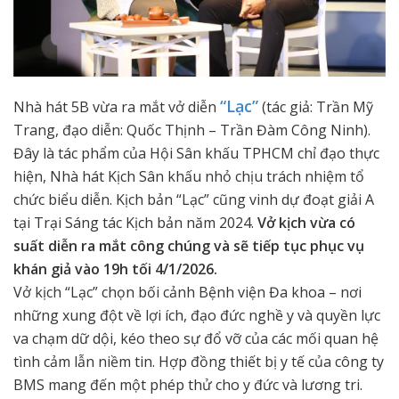
“Lạc”
Nhà hát 5B vừa ra mắt vở diễn
(tác giả: Trần Mỹ
Trang, đạo diễn: Quốc Thịnh – Trần Đàm Công Ninh).
Đây là tác phẩm của Hội Sân khấu TPHCM chỉ đạo thực
hiện, Nhà hát Kịch Sân khấu nhỏ chịu trách nhiệm tổ
chức biểu diễn. Kịch bản “Lạc” cũng vinh dự đoạt giải A
tại Trại Sáng tác Kịch bản năm 2024.
Vở kịch vừa có
suất diễn ra mắt công chúng và sẽ tiếp tục phục vụ
khán giả vào 19h tối 4/1/2026.
Vở kịch “Lạc” chọn bối cảnh Bệnh viện Đa khoa – nơi
những xung đột về lợi ích, đạo đức nghề y và quyền lực
va chạm dữ dội, kéo theo sự đổ vỡ của các mối quan hệ
tình cảm lẫn niềm tin. Hợp đồng thiết bị y tế của công ty
BMS mang đến một phép thử cho y đức và lương tri.