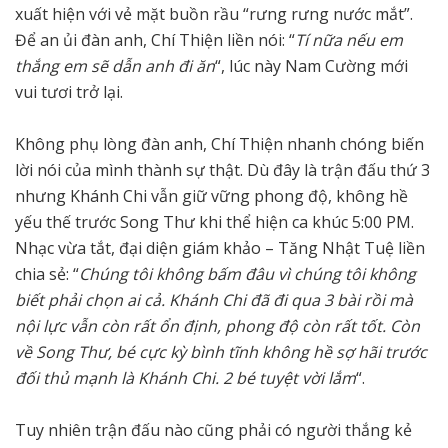
xuất hiện với vẻ mặt buồn rầu “rưng rưng nước mắt”.
Để an ủi đàn anh, Chí Thiện liền nói: “
Tí nữa nếu em
thắng em sẽ dẫn anh đi ăn
“, lúc này Nam Cường mới
vui tươi trở lại.
Không phụ lòng đàn anh, Chí Thiện nhanh chóng biến
lời nói của mình thành sự thật. Dù đây là trận đấu thứ 3
nhưng Khánh Chi vẫn giữ vững phong độ, không hề
yếu thế trước Song Thư khi thể hiện ca khúc 5:00 PM.
Nhạc vừa tắt, đại diện giám khảo – Tăng Nhật Tuệ liền
chia sẻ: “
Chúng tôi không bấm đâu vì chúng tôi không
biết phải chọn ai cả. Khánh Chi đã đi qua 3 bài rồi mà
nội lực vẫn còn rất ổn định, phong độ còn rất tốt. Còn
về Song Thư, bé cực kỳ bình tĩnh không hề sợ hãi trước
đối thủ mạnh là Khánh Chi. 2 bé tuyệt vời lắm
“.
Tuy nhiên trận đấu nào cũng phải có người thắng kẻ