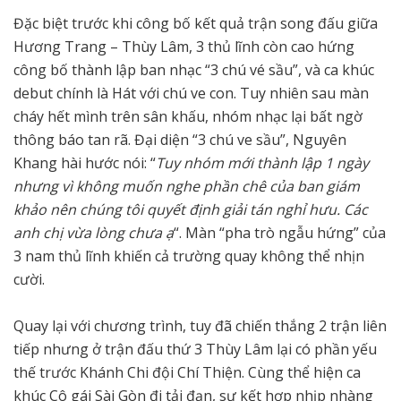
Đặc biệt trước khi công bố kết quả trận song đấu giữa
Hương Trang – Thùy Lâm, 3 thủ lĩnh còn cao hứng
công bố thành lập ban nhạc “3 chú vé sầu”, và ca khúc
debut chính là Hát với chú ve con. Tuy nhiên sau màn
cháy hết mình trên sân khấu, nhóm nhạc lại bất ngờ
thông báo tan rã. Đại diện “3 chú ve sầu”, Nguyên
Khang hài hước nói: “
Tuy nhóm mới thành lập 1 ngày
nhưng vì không muốn nghe phần chê của ban giám
khảo nên chúng tôi quyết định giải tán nghỉ hưu. Các
anh chị vừa lòng chưa ạ
“. Màn “pha trò ngẫu hứng” của
3 nam thủ lĩnh khiến cả trường quay không thể nhịn
cười.
Quay lại với chương trình, tuy đã chiến thắng 2 trận liên
tiếp nhưng ở trận đấu thứ 3 Thùy Lâm lại có phần yếu
thế trước Khánh Chi đội Chí Thiện. Cùng thể hiện ca
khúc Cô gái Sài Gòn đi tải đạn, sự kết hợp nhịp nhàng