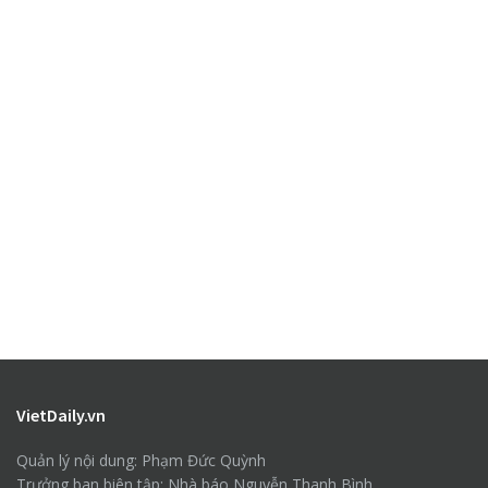
VietDaily.vn
Quản lý nội dung: Phạm Đức Quỳnh
Trưởng ban biên tập: Nhà báo Nguyễn Thanh Bình