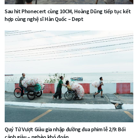
Sau hit Phonecert cùng 10CM, Hoàng Dũng tiếp tục kết
hợp cùng nghệ sĩ Hàn Quốc – Dept
Quý Tử Vượt Giàu gia nhập đường đua phim lễ 2/9: Bối
cảnh giàu – nghèo khó đoán