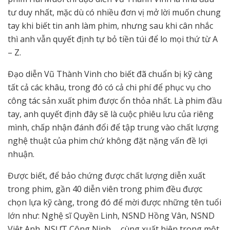
tư duy nhất, mặc dù có nhiều đơn vị mở lời muốn chung
tay khi biết tin anh làm phim, nhưng sau khi cân nhắc
thì anh vẫn quyết định tự bỏ tiền túi để lo mọi thứ từ A
– Z.
Đạo diễn Vũ Thành Vinh cho biết đã chuẩn bị kỹ càng
tất cả các khâu, trong đó có cả chi phí để phục vụ cho
công tác sản xuất phim được ổn thỏa nhất. Là phim đầu
tay, anh quyết định đây sẽ là cuộc phiêu lưu của riêng
mình, chấp nhận đánh đổi để tập trung vào chất lượng
nghệ thuật của phim chứ không đặt nặng vấn đề lợi
nhuận.
Được biết, để bảo chứng được chất lượng diễn xuất
trong phim, gần 40 diễn viên trong phim đều được
chọn lựa kỹ càng, trong đó để mời được những tên tuổi
lớn như: Nghệ sĩ Quyền Linh, NSND Hồng Vân, NSND
Việt Anh, NSƯT Công Ninh,… cùng xuất hiện trong một