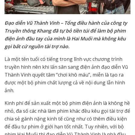
Đạo diễn Vũ Thành Vinh – Tổng điều hành của công ty
Truyền thông Khang đã tự bỏ tiền túi để làm bộ phim
điện ảnh đầu tay của mình là Hai Muối mà không kêu
gọi bất cứ nguồn tài trợ nào.
Là một tên tuổi có tiếng trong lĩnh vực chương trình
truyền hình nên khi lấn sân sang điện ảnh đạo diễn Vũ
Thành Vinh quyết tâm “chơi khô máu”, miễn là tạo ra
được một bộ phim chất lượng cả về nội dung lẫn hình
ảnh.
Kinh phí để sản xuất một bộ phim điện ảnh là không hề
nhỏ, đa số các nhà làm phim khác đều kêu gọi tài trợ để
chia sẻ gánh nặng kinh tế cũng như có thêm điều kiện
để đầu tư phim ở giới hạn tốt nhất. Tuy nhiên, với bộ
phim Hai Muối thì đạo diễn Vũ Thành Vinh là nhà đầu