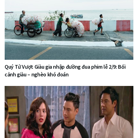
Quý Tử Vượt Giàu gia nhập đường đua phim lễ 2/9: Bối
cảnh giàu – nghèo khó đoán