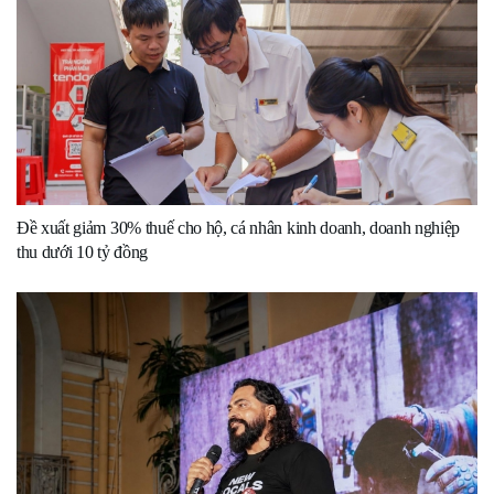
Đề xuất giảm 30% thuế cho hộ, cá nhân kinh doanh, doanh nghiệp
thu dưới 10 tỷ đồng