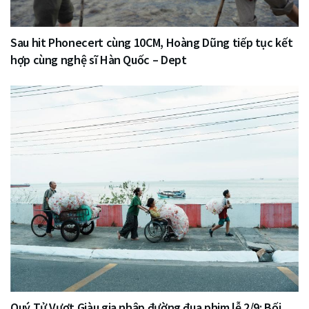
Sau hit Phonecert cùng 10CM, Hoàng Dũng tiếp tục kết
hợp cùng nghệ sĩ Hàn Quốc – Dept
Quý Tử Vượt Giàu gia nhập đường đua phim lễ 2/9: Bối