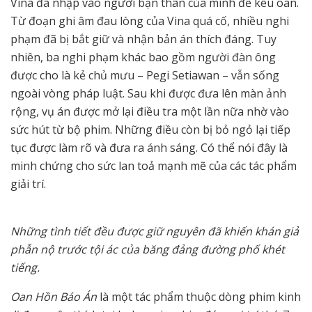
Vina đã nhập vào người bạn thân của mình để kêu oan.
Từ đoạn ghi âm đau lòng của Vina quá cố, nhiều nghi
phạm đã bị bắt giữ và nhận bản án thích đáng. Tuy
nhiên, ba nghi phạm khác bao gồm người đàn ông
được cho là kẻ chủ mưu – Pegi Setiawan – vẫn sống
ngoài vòng pháp luật. Sau khi được đưa lên màn ảnh
rộng, vụ án được mở lại điều tra một lần nữa nhờ vào
sức hút từ bộ phim. Những điều còn bị bỏ ngỏ lại tiếp
tục được làm rõ và đưa ra ánh sáng. Có thể nói đây là
minh chứng cho sức lan toả mạnh mẽ của các tác phẩm
giải trí.
Những tình tiết đều được giữ nguyên đã khiến khán giả
phẫn nộ trước tội ác của băng đảng đường phố khét
tiếng.
Oan Hồn Báo Án
là một tác phẩm thuộc dòng phim kinh