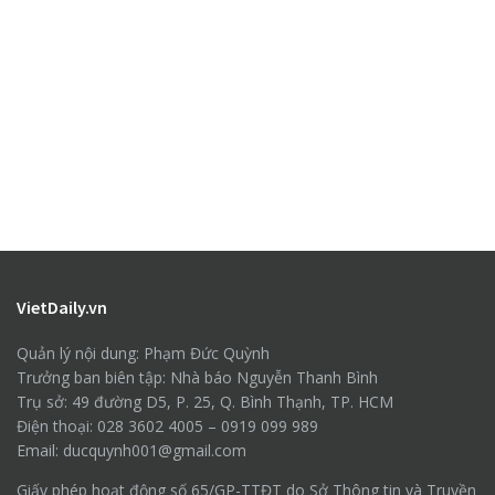
VietDaily.vn
Quản lý nội dung: Phạm Đức Quỳnh
Trưởng ban biên tập: Nhà báo Nguyễn Thanh Bình
Trụ sở: 49 đường D5, P. 25, Q. Bình Thạnh, TP. HCM
Điện thoại: 028 3602 4005 – 0919 099 989
Email: ducquynh001@gmail.com
Giấy phép hoạt động số 65/GP-TTĐT do Sở Thông tin và Truyền