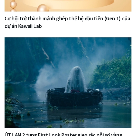
Cơ hội trở thành mảnh ghép thế hệ đầu tiên (Gen 1) của
dự án Kawaii Lab
ÚT LAN 2 tung First Look Poster gieo rắc nỗi sợ vùng