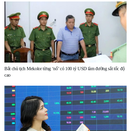
Bắt chủ tịch Mekolor từng ‘nổ’ có 100 tỷ USD làm đường sắt tốc độ
cao