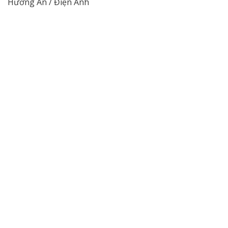
Hương An / Điện Ảnh