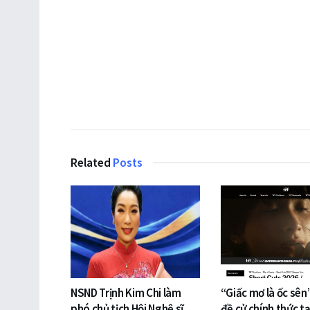
Related
Posts
NSND Trịnh Kim Chi làm
“Giấc mơ là ốc sên
phó chủ tịch Hội Nghệ sĩ
đề cử chính thức tạ