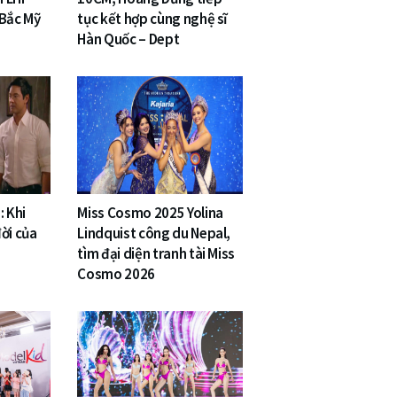
 Bắc Mỹ
tục kết hợp cùng nghệ sĩ
Hàn Quốc – Dept
: Khi
Miss Cosmo 2025 Yolina
ời của
Lindquist công du Nepal,
tìm đại diện tranh tài Miss
Cosmo 2026