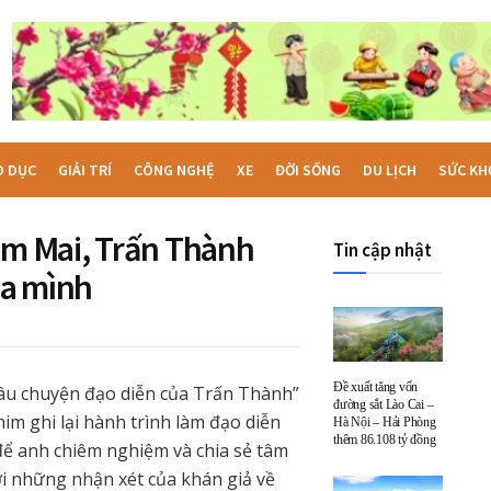
O DỤC
GIẢI TRÍ
CÔNG NGHỆ
XE
ĐỜI SỐNG
DU LỊCH
SỨC KH
him Mai, Trấn Thành
Tin cập nhật
của mình
Đề xuất tăng vốn
âu chuyện đạo diễn của Trấn Thành”
đường sắt Lào Cai –
im ghi lại hành trình làm đạo diễn
Hà Nội – Hải Phòng
thêm 86.108 tỷ đồng
 để anh chiêm nghiệm và chia sẻ tâm
ới những nhận xét của khán giả về