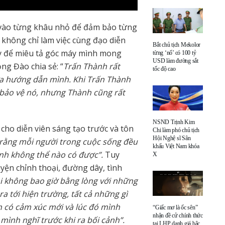
vào từng khâu nhỏ để đảm bảo từng
không chỉ làm việc cùng đạo diễn
Bắt chủ tịch Mekolor
y để miêu tả góc máy mình mong
từng ‘nổ’ có 100 tỷ
USD làm đường sắt
ng Đào chia sẻ: “
Trấn Thành rất
tốc độ cao
ừa hướng dẫn mình. Khi Trấn Thành
ẽ bảo vệ nó, nhưng Thành cũng rất
NSND Trịnh Kim
cho diễn viên sáng tạo trước và tôn
Chi làm phó chủ tịch
Hội Nghệ sĩ Sân
in rằng mỗi người trong cuộc sống đều
khấu Việt Nam khóa
hành không thể nào có được”.
Tuy
X
yện chỉnh thoại, đường dây, tình
i không bao giờ bằng lòng với những
 ra tới hiện trường, tất cả những gì
h có cảm xúc mới và lúc đó mình
“Giấc mơ là ốc sên”
nhận đề cử chính thức
mình nghĩ trước khi ra bối cảnh”.
tại LHP danh giá bậc