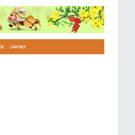
ỎE
LÀM ĐẸP