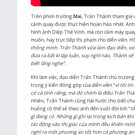
Trên phim trường
Mai,
Trấn Thành tham gia 
cảnh quay được thực hiện hoàn hảo nhất. Anh 
hình ảnh Diệp Thế Vinh, mà còn cầm máy qua
muốn, hay trực tiếp thị phạm cho diễn viên. Hồ
thông minh. Trấn Thành vừa làm đạo diễn, v
đưa ra bất kì lập luận, suy nghĩ nào, Thành s
biết lắng nghe”.
Khi làm việc, đạo diễn Trấn Thành chủ trương 
trọng ý kiến đóng góp của diễn viên “
vì tôi t
có cá tính riêng, mà đó chính là điều Trấn T
nhiên, Trấn Thành cũng hài hước cho biết chu
huống có thể sẽ theo anh đến suốt đời bởi “
tô
gì đang có. Những gì ghi lại trong kịch bản khi
tác động vào thị giác của mình đều khiến mìn
nghĩ ra một phương án tốt hơn cả phương án 