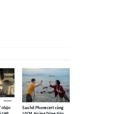
” nhận
Sau hit Phonecert cùng
i LHP
10CM, Hoàng Dũng tiếp