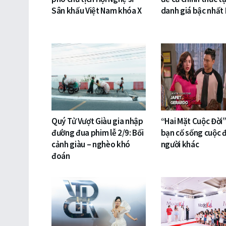
Sân khấu Việt Nam khóa X
danh giá bậc nhất
Quý Tử Vượt Giàu gia nhập
“Hai Mặt Cuộc Đời”
đường đua phim lễ 2/9: Bối
bạn cố sống cuộc đ
cảnh giàu – nghèo khó
người khác
đoán