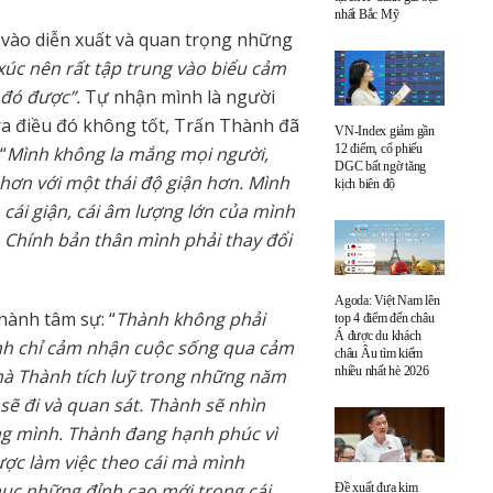
nhất Bắc Mỹ
 vào diễn xuất và quan trọng những
xúc nên rất tập trung vào biểu cảm
 đó được”.
Tự nhận mình là người
ra điều đó không tốt, Trấn Thành đã
VN-Index giảm gần
12 điểm, cổ phiếu
“
Mình không la mắng mọi người,
DGC bất ngờ tăng
hơn với một thái độ giận hơn. Mình
kịch biên độ
cái giận, cái âm lượng lớn của mình
. Chính bản thân mình phải thay đổi
Agoda: Việt Nam lên
hành tâm sự: “
Thành không phải
top 4 điểm đến châu
Á được du khách
nh chỉ cảm nhận cuộc sống qua cảm
châu Âu tìm kiếm
nhiều nhất hè 2026
mà Thành tích luỹ trong những năm
ẽ đi và quan sát. Thành sẽ nhìn
ng mình. Thành đang hạnh phúc vì
ược làm việc theo cái mà mình
c những đỉnh cao mới trong cái
Đề xuất đưa kim