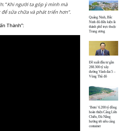
h: “
Khi người ta góp ý mình mà
 để sửa chữa và phát triển hơn”.
Quảng Ninh, Bắc
Ninh đủ điều kiện là
ấn Thành”:
thành phố trực thuộc
Trung ương
Đề xuất đầu tư gần
288.300 tỷ xây
đường Vành đai 5 –
Vùng Thủ đô
‘Bơm’ 6.200 tỷ đồng
hoàn thiện Cảng Liên
Chiểu, Đà Nẵng
hướng tới siêu cảng
container