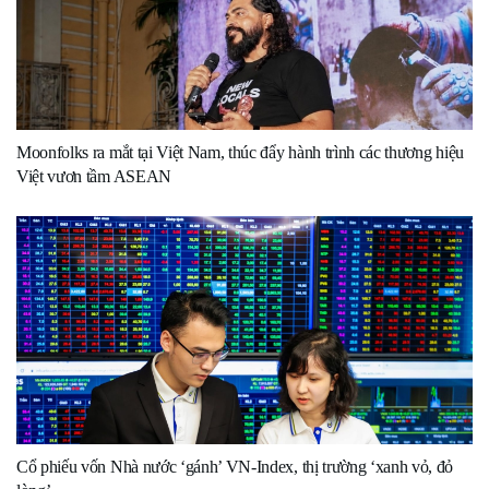
Moonfolks ra mắt tại Việt Nam, thúc đẩy hành trình các thương hiệu
Việt vươn tầm ASEAN
Cổ phiếu vốn Nhà nước ‘gánh’ VN-Index, thị trường ‘xanh vỏ, đỏ