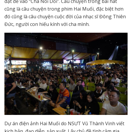
đặt để vào “Cha Nói Dối”. Câu chuyện trong bài hát
cũng là câu chuyện trong phim Hai Muối, đặc biệt hơn
đó cũng là câu chuyện cuộc đời của nhạc sĩ Đông Thiên
Đức, người con hiếu kính với cha mình.
Dự án điện ảnh Hai Muối do NSƯT Vũ Thành Vinh viết
kịch bản, đạo diễn, sản xuất. Lấy chủ đề tình cảm gia