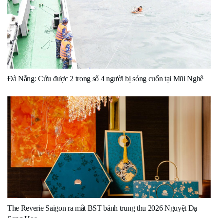
Đà Nẵng: Cứu được 2 trong số 4 người bị sóng cuốn tại Mũi Nghê
The Reverie Saigon ra mắt BST bánh trung thu 2026 Nguyệt Dạ