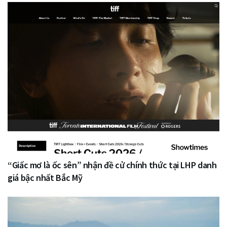
“Giấc mơ là ốc sên” nhận đề cử chính thức tại LHP danh
giá bậc nhất Bắc Mỹ