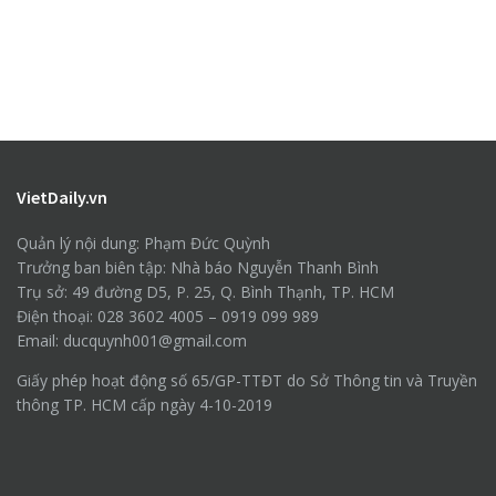
VietDaily.vn
Quản lý nội dung: Phạm Đức Quỳnh
Trưởng ban biên tập: Nhà báo Nguyễn Thanh Bình
Trụ sở: 49 đường D5, P. 25, Q. Bình Thạnh, TP. HCM
Điện thoại: 028 3602 4005 – 0919 099 989
Email: ducquynh001@gmail.com
Giấy phép hoạt động số 65/GP-TTĐT do Sở Thông tin và Truyền
thông TP. HCM cấp ngày 4-10-2019