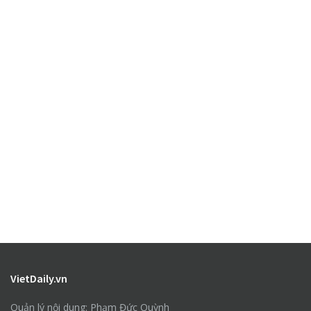
VietDaily.vn
Quản lý nội dung: Phạm Đức Quỳnh