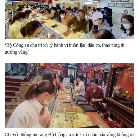
‘Bộ Công an chủ trì xử lý hành vi buôn lậu, đầu cơ, thao túng thị
trường vàng’
Chuyển thông tin sang Bộ Công an với 7 cá nhân bán vàng không rõ