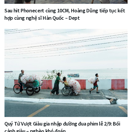
Sau hit Phonecert cùng 10CM, Hoàng Dũng tiếp tục kết
hợp cùng nghệ sĩ Hàn Quốc – Dept
Quý Tử Vượt Giàu gia nhập đường đua phim lễ 2/9: Bối
cảnh giàu – nghèo khó đoán