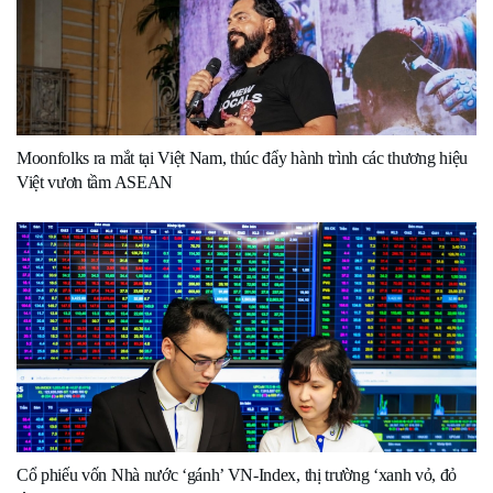
Moonfolks ra mắt tại Việt Nam, thúc đẩy hành trình các thương hiệu
Việt vươn tầm ASEAN
Cổ phiếu vốn Nhà nước ‘gánh’ VN-Index, thị trường ‘xanh vỏ, đỏ