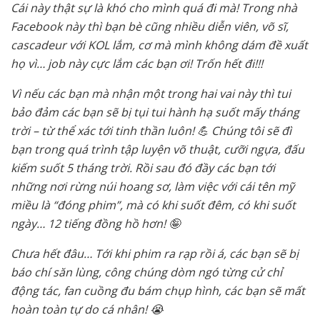
Cái này thật sự là khó cho mình quá đi mà! Trong nhà
Facebook này thì bạn bè cũng nhiều diễn viên, võ sĩ,
cascadeur với KOL lắm, cơ mà mình không dám đề xuất
họ vì… job này cực lắm các bạn ơi! Trốn hết đi!!!
Vì nếu các bạn mà nhận một trong hai vai này thì tui
bảo đảm các bạn sẽ bị tụi tui hành hạ suốt mấy tháng
trời – từ thể xác tới tinh thần luôn! 💪 Chúng tôi sẽ đì
bạn trong quá trình tập luyện võ thuật, cưỡi ngựa, đấu
kiếm suốt 5 tháng trời. Rồi sau đó đầy các bạn tới
những nơi rừng núi hoang sơ, làm việc với cái tên mỹ
miều là “đóng phim”, mà có khi suốt đêm, có khi suốt
ngày… 12 tiếng đồng hồ hơn! 🤪
Chưa hết đâu… Tới khi phim ra rạp rồi á, các bạn sẽ bị
báo chí săn lùng, công chúng dòm ngó từng cử chỉ
động tác, fan cuồng đu bám chụp hình, các bạn sẽ mất
hoàn toàn tự do cá nhân! 😭