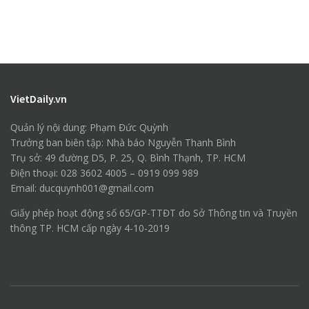
VietDaily.vn
Quản lý nội dung: Phạm Đức Quỳnh
Trưởng ban biên tập: Nhà báo Nguyễn Thanh Bình
Trụ sở: 49 đường D5, P. 25, Q. Bình Thạnh, TP. HCM
Điện thoại: 028 3602 4005 – 0919 099 989
Email: ducquynh001@gmail.com
Giấy phép hoạt động số 65/GP-TTĐT do Sở Thông tin và Truyền
thông TP. HCM cấp ngày 4-10-2019