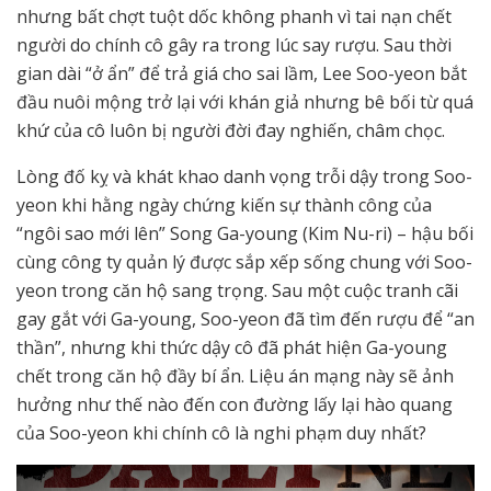
nhưng bất chợt tuột dốc không phanh vì tai nạn chết
người do chính cô gây ra trong lúc say rượu. Sau thời
gian dài “ở ẩn” để trả giá cho sai lầm, Lee Soo-yeon bắt
đầu nuôi mộng trở lại với khán giả nhưng bê bối từ quá
khứ của cô luôn bị người đời đay nghiến, châm chọc.
Lòng đố kỵ và khát khao danh vọng trỗi dậy trong Soo-
yeon khi hằng ngày chứng kiến sự thành công của
“ngôi sao mới lên” Song Ga-young (Kim Nu-ri) – hậu bối
cùng công ty quản lý được sắp xếp sống chung với Soo-
yeon trong căn hộ sang trọng. Sau một cuộc tranh cãi
gay gắt với Ga-young, Soo-yeon đã tìm đến rượu để “an
thần”, nhưng khi thức dậy cô đã phát hiện Ga-young
chết trong căn hộ đầy bí ẩn. Liệu án mạng này sẽ ảnh
hưởng như thế nào đến con đường lấy lại hào quang
của Soo-yeon khi chính cô là nghi phạm duy nhất?