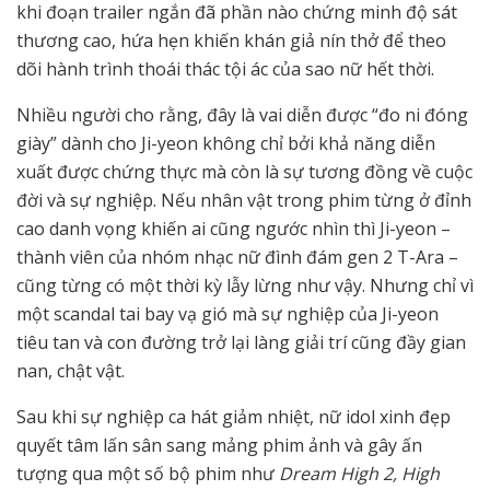
khi đoạn trailer ngắn đã phần nào chứng minh độ sát
thương cao, hứa hẹn khiến khán giả nín thở để theo
dõi hành trình thoái thác tội ác của sao nữ hết thời.
Nhiều người cho rằng, đây là vai diễn được “đo ni đóng
giày” dành cho Ji-yeon không chỉ bởi khả năng diễn
xuất được chứng thực mà còn là sự tương đồng về cuộc
đời và sự nghiệp. Nếu nhân vật trong phim từng ở đỉnh
cao danh vọng khiến ai cũng ngước nhìn thì Ji-yeon –
thành viên của nhóm nhạc nữ đình đám gen 2 T-Ara –
cũng từng có một thời kỳ lẫy lừng như vậy. Nhưng chỉ vì
một scandal tai bay vạ gió mà sự nghiệp của Ji-yeon
tiêu tan và con đường trở lại làng giải trí cũng đầy gian
nan, chật vật.
Sau khi sự nghiệp ca hát giảm nhiệt, nữ idol xinh đẹp
quyết tâm lấn sân sang mảng phim ảnh và gây ấn
tượng qua một số bộ phim như
Dream High 2, High