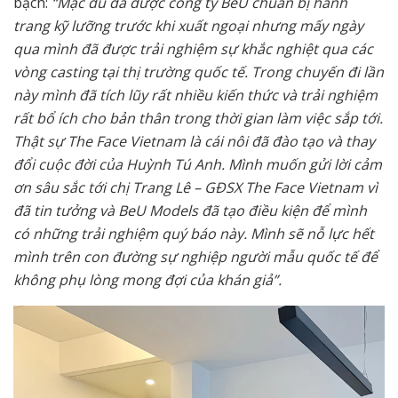
bạch:
“Mặc dù đã được công ty BeU chuẩn bị hành
trang kỹ lưỡng trước khi xuất ngoại nhưng mấy ngày
qua mình đã được trải nghiệm sự khắc nghiệt qua các
vòng casting tại thị trường quốc tế. Trong chuyến đi lần
này mình đã tích lũy rất nhiều kiến thức và trải nghiệm
rất bổ ích cho bản thân trong thời gian làm việc sắp tới.
Thật sự The Face Vietnam là cái nôi đã đào tạo và thay
đổi cuộc đời của Huỳnh Tú Anh. Mình muốn gửi lời cảm
ơn sâu sắc tới chị Trang Lê – GĐSX The Face Vietnam vì
đã tin tưởng và BeU Models đã tạo điều kiện để mình
có những trải nghiệm quý báo này. Mình sẽ nỗ lực hết
mình trên con đường sự nghiệp người mẫu quốc tế để
không phụ lòng mong đợi của khán giả”.