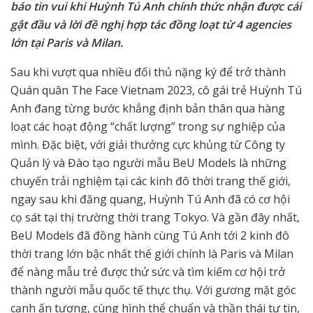
báo tin vui khi Huỳnh Tú Anh chính thức nhận được cái
gật đầu và lời đề nghị hợp tác đồng loạt từ 4 agencies
lớn tại Paris và Milan.
Sau khi vượt qua nhiều đối thủ nặng ký để trở thành
Quán quân The Face Vietnam 2023, cô gái trẻ Huỳnh Tú
Anh đang từng bước khẳng định bản thân qua hàng
loạt các hoạt động “chất lượng” trong sự nghiệp của
mình. Đặc biệt, với giải thưởng cực khủng từ Công ty
Quản lý và Đào tạo người mẫu BeU Models là những
chuyến trải nghiệm tại các kinh đô thời trang thế giới,
ngay sau khi đăng quang, Huỳnh Tú Anh đã có cơ hội
cọ sát tại thị trường thời trang Tokyo. Và gần đây nhất,
BeU Models đã đồng hành cùng Tú Anh tới 2 kinh đô
thời trang lớn bậc nhất thế giới chính là Paris và Milan
để nàng mẫu trẻ được thử sức và tìm kiếm cơ hội trở
thành người mẫu quốc tế thực thụ. Với gương mặt góc
cạnh ấn tượng, cùng hình thể chuẩn và thần thái tự tin,