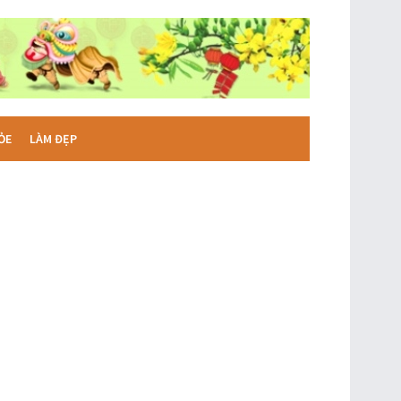
ỎE
LÀM ĐẸP