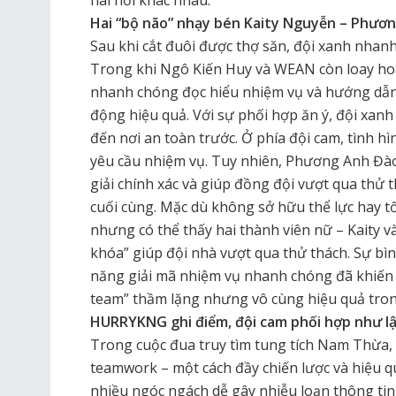
hai nơi khác nhau.
Hai “bộ não” nhạy bén Kaity Nguyễn – Phươ
Sau khi cắt đuôi được thợ săn, đội xanh nhanh 
Trong khi Ngô Kiến Huy và WEAN còn loay hoay 
nhanh chóng đọc hiểu nhiệm vụ và hướng dẫn 
động hiệu quả. Với sự phối hợp ăn ý, đội xanh
đến nơi an toàn trước. Ở phía đội cam, tình hì
yêu cầu nhiệm vụ. Tuy nhiên, Phương Anh Đào 
giải chính xác và giúp đồng đội vượt qua thử t
cuối cùng. Mặc dù không sở hữu thể lực hay t
nhưng có thể thấy hai thành viên nữ – Kaity v
khóa” giúp đội nhà vượt qua thử thách. Sự bì
năng giải mã nhiệm vụ nhanh chóng đã khiến 
team” thầm lặng nhưng vô cùng hiệu quả tro
HURRYKNG ghi điểm, đội cam phối hợp như lậ
Trong cuộc đua truy tìm tung tích Nam Thừa, đ
teamwork – một cách đầy chiến lược và hiệu qu
nhiều ngóc ngách dễ gây nhiễu loạn thông tin