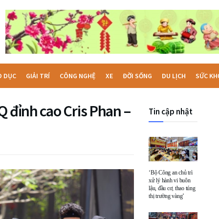
O DỤC
GIẢI TRÍ
CÔNG NGHỆ
XE
ĐỜI SỐNG
DU LỊCH
SỨC KH
Q đỉnh cao Cris Phan –
Tin cập nhật
‘Bộ Công an chủ trì
xử lý hành vi buôn
lậu, đầu cơ, thao túng
thị trường vàng’