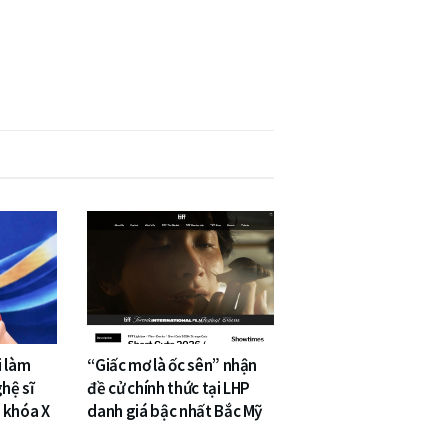
i làm
“Giấc mơ là ốc sên” nhận
hệ sĩ
đề cử chính thức tại LHP
 khóa X
danh giá bậc nhất Bắc Mỹ