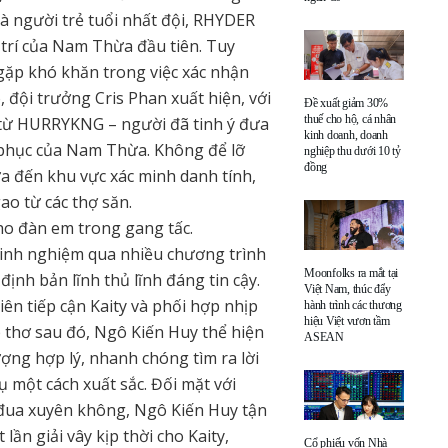
Là người trẻ tuổi nhất đội, RHYDER
ị trí của Nam Thừa đầu tiên. Tuy
 gặp khó khăn trong việc xác nhận
, đội trưởng Cris Phan xuất hiện, với
Đề xuất giảm 30%
thuế cho hộ, cá nhân
i từ HURRYKNG – người đã tinh ý đưa
kinh doanh, doanh
g phục của Nam Thừa. Không để lỡ
nghiệp thu dưới 10 tỷ
đồng
a đến khu vực xác minh danh tính,
ao từ các thợ săn.
cho đàn em trong gang tấc.
 kinh nghiệm qua nhiều chương trình
Moonfolks ra mắt tại
định bản lĩnh thủ lĩnh đáng tin cậy.
Việt Nam, thúc đẩy
iên tiếp cận Kaity và phối hợp nhịp
hành trình các thương
hiệu Việt vươn tầm
 thơ sau đó, Ngô Kiến Huy thể hiện
ASEAN
ượng hợp lý, nhanh chóng tìm ra lời
 một cách xuất sắc. Đối mặt với
đua xuyên không, Ngô Kiến Huy tận
lần giải vây kịp thời cho Kaity,
Cổ phiếu vốn Nhà