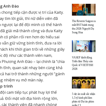
ng Anh Đào
chong tiếp cận được vị trí của Kaity.
tìm lời giải, thì nữ diễn viên đã
The Reverie Saigon ra
ngược lại để đội mình có thể hành
mắt BST bánh trung
thu 2026 Nguyệt Dạ
 đã giải mã thành công và đưa Kaity
Song Hoa
nh có phần rối ren hơn do hiểu sai
vẫn giữ vững bình tĩnh, đưa ra lời
hách khi thời gian trôi về những giây
ốc độ như các thành viên nam,
VASEP khởi động
à Phương Anh Đào – lại chính là “chìa
Triển lãm Thủy sản
Quốc tế VIETFISH
nh tĩnh, quan sát nhạy bén cùng khả
2026
cả hai trở thành những người “gánh
ng nhiệm vụ mở màn này.
p trình
ội cam tiếp tục phát huy lợi thế
5 dự án xuất sắc nhận
ả. Đối mặt với địa hình rộng lớn,
1,5 tỷ kinh phí làm
phim từ Dự án phim
, các thành viên đã nhanh chóng
ngắn CJ