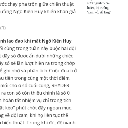
ớc chạy pha trộn giữa chiến thuật
nước ‘gánh’ VN-
Index, thị trường
i trưởng Ngô Kiến Huy khiến khán giả
‘xanh vỏ, đỏ lòng’
anh lao đao khi mất Ngô Kiến Huy
uối cùng trong tuần này buộc hai đội
t dãy số được ẩn dưới những chiếc
ãy số sẽ lần lượt hiện ra trong chớp
để ghi nhớ và phân tích. Cuộc đua trở
ầu tiên trong cùng một thời điểm.
 mối cho ô số cuối cùng, RHYDER –
ra con số còn thiếu chính là số 0.
 hoàn tất nhiệm vụ chỉ trong tích
“lật kèo” phút chót đầy ngoạn mục.
 về đội cam, khi họ liên tục thể
chiến thuật. Trong khi đó, đội xanh