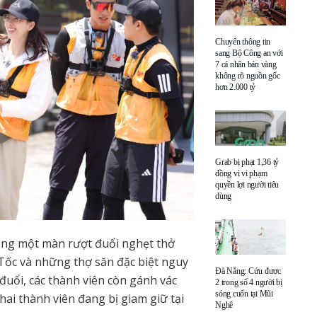
Chuyển thông tin
sang Bộ Công an với
7 cá nhân bán vàng
không rõ nguồn gốc
hơn 2.000 tỷ
Grab bị phạt 1,36 tỷ
đồng vì vi phạm
quyền lợi người tiêu
dùng
ng một màn rượt đuổi nghẹt thở
Tốc và những thợ săn đặc biệt nguy
Đà Nẵng: Cứu được
 đuổi, các thành viên còn gánh vác
2 trong số 4 người bị
sóng cuốn tại Mũi
ai thành viên đang bị giam giữ tại
Nghê