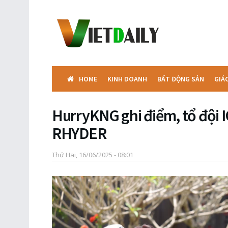
HOME
KINH DOANH
BẤT ĐỘNG SẢN
GIÁ
HurryKNG ghi điểm, tổ đội I
RHYDER
Thứ Hai, 16/06/2025 - 08:01