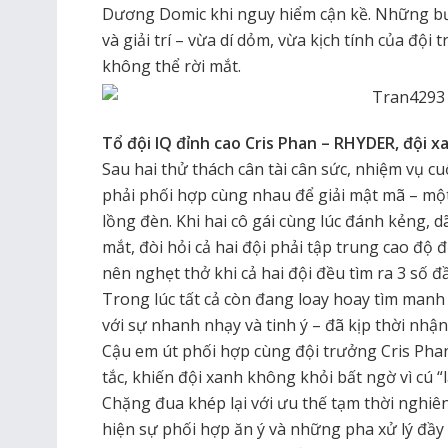
Dương Domic khi nguy hiểm cận kề. Những bư
và giải trí – vừa dí dỏm, vừa kịch tính của độ
không thể rời mắt.
Tổ đội IQ đỉnh cao Cris Phan – RHYDER, đội x
Sau hai thử thách cân tài cân sức, nhiệm vụ c
phải phối hợp cùng nhau để giải mật mã – mộ
lồng đèn. Khi hai cô gái cùng lúc đánh kẻng, d
mắt, đòi hỏi cả hai đội phải tập trung cao độ 
nên nghẹt thở khi cả hai đội đều tìm ra 3 số đ
Trong lúc tất cả còn đang loay hoay tìm manh
với sự nhanh nhạy và tinh ý – đã kịp thời nhận 
Cậu em út phối hợp cùng đội trưởng Cris Phan
tắc, khiến đội xanh không khỏi bất ngờ vì cú 
Chặng đua khép lại với ưu thế tạm thời nghiêng
hiện sự phối hợp ăn ý và những pha xử lý đầy 