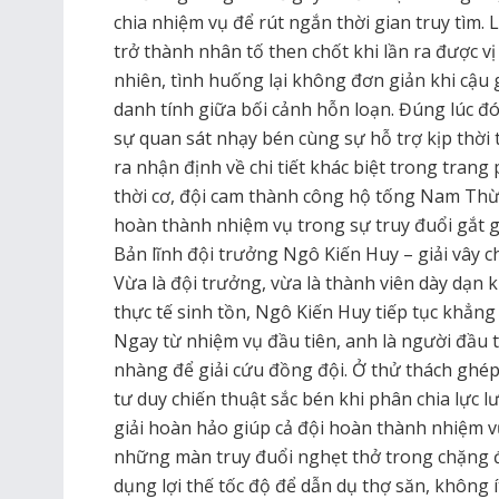
chia nhiệm vụ để rút ngắn thời gian truy tìm. 
trở thành nhân tố then chốt khi lần ra được v
nhiên, tình huống lại không đơn giản khi cậu
danh tính giữa bối cảnh hỗn loạn. Đúng lúc đó
sự quan sát nhạy bén cùng sự hỗ trợ kịp thờ
ra nhận định về chi tiết khác biệt trong tran
thời cơ, đội cam thành công hộ tống Nam Thừ
hoàn thành nhiệm vụ trong sự truy đuổi gắt g
Bản lĩnh đội trưởng Ngô Kiến Huy – giải vây 
Vừa là đội trưởng, vừa là thành viên dày dạn
thực tế sinh tồn, Ngô Kiến Huy tiếp tục khẳng 
Ngay từ nhiệm vụ đầu tiên, anh là người đầu t
nhàng để giải cứu đồng đội. Ở thử thách ghép
tư duy chiến thuật sắc bén khi phân chia lực l
giải hoàn hảo giúp cả đội hoàn thành nhiệm vụ
những màn truy đuổi nghẹt thở trong chặng 
dụng lợi thế tốc độ để dẫn dụ thợ săn, không ít 