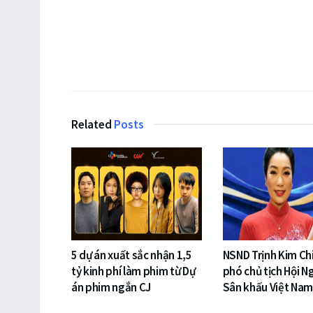
Related
Posts
5 dự án xuất sắc nhận 1,5
NSND Trịnh Kim Ch
tỷ kinh phí làm phim từ Dự
phó chủ tịch Hội Ng
án phim ngắn CJ
Sân khấu Việt Nam