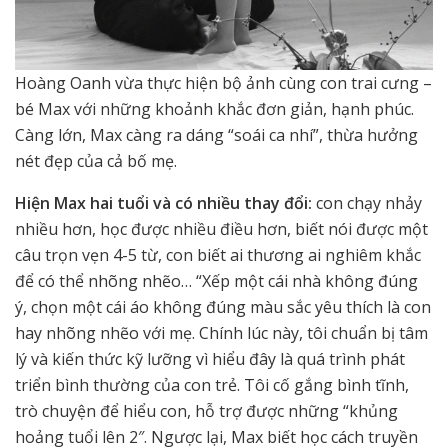
Hoàng Oanh vừa thực hiện bộ ảnh cùng con trai cưng –
bé Max với những khoảnh khắc đơn giản, hạnh phúc.
Càng lớn, Max càng ra dáng “soái ca nhí”, thừa hưởng
nét đẹp của cả bố mẹ.
Hiện Max hai tuổi và có nhiều thay đổi:
con chạy nhảy
nhiều hơn, học được nhiều điều hơn, biết nói được một
câu trọn vẹn 4-5 từ, con biết ai thương ai nghiêm khắc
để có thể nhõng nhẽo… “Xếp một cái nhà không đúng
ý, chọn một cái áo không đúng màu sắc yêu thích là con
hay nhõng nhẽo với mẹ. Chính lúc này, tôi chuẩn bị tâm
lý và kiến thức kỹ lưỡng vì hiểu đây là quá trình phát
triển bình thường của con trẻ. Tôi cố gắng bình tĩnh,
trò chuyện để hiểu con, hỗ trợ được những “khủng
hoảng tuổi lên 2″. Ngược lại, Max biết học cách truyền