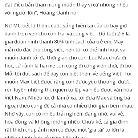
đạt điều bản thân mong muốn thay vì cứ nhõng nhẽo
với người lớn”, Hoàng Oanh nói.
Nữ MC tiết lộ thêm, cuộc sống hiện tại của cô bây giờ
dành trọn vẹn cho con trai và công việc. “Độ tuổi 2-8 là
giai đoạn hình thành 80% tính cách của trẻ em. May
mắn do đặc thù công việc, nên tôi có thể linh hoạt và
muốn dành tối đa thời gian cho con. Lúc Max chưa đi
học, cứ rảnh là hai mẹ con cùng đi công viên chơi, đi bơi.
Mỗi tối đọc sách để dạy con biết thêm về tiếng Việt. Tôi
muốn Max biết được rằng con được yêu thương, được
rèn luyện những thói quen tự lập và hiểu được văn hóa
Việt Nam. Nhiều lúc đi làm ở xa, tôi đưa Max và ông bà
ngoại theo cùng để cả nhà có nhiều thời gian bên nhau.
Nhờ vậy, con có nhiều trải nghiệm đáng nhớ, vui vẻ,
hòa đồng và không nhõng nhẽo. Chưa kể, cả gia đình
rất thích chụp ảnh nên có được một ‘gia tài’ to lớn là
những hình ảnh kỷ niệm bên nhau”.