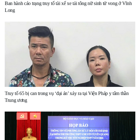
Ban hành cáo trạng truy tố tài xế xe tải tông nữ sinh tử vong ở Vĩnh
Long
Truy tố 65 bị can trong vụ ‘đại án’ xảy ra tại Viện Pháp y tâm thần
Trung ương