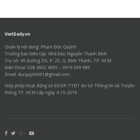
VietDaily.vn
Quản lý nội dung: Phạm Đức Quỳnh
Trưởng ban biên tập: Nhà báo Nguyễn Thanh Bình
Trụ sở: 49 đường D5, P. 25, Q. Bình Thạnh, TP. HCM
Điện thoại: 028 3602 4005 – 0919 099 989
Email: ducquynh001@gmail.com
Giấy phép hoạt động số 65/GP-TTĐT do Sở Thông tin và Truyền
thông TP. HCM cấp ngày 4-10-2019